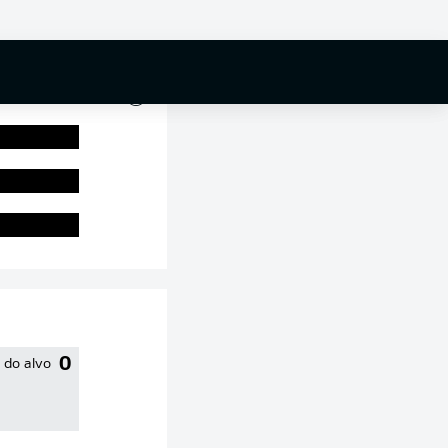
0 %
0
 do alvo