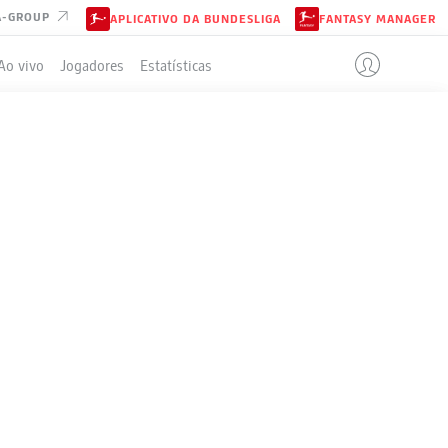
A-GROUP
APLICATIVO DA BUNDESLIGA
FANTASY MANAGER
Ao vivo
Jogadores
Estatísticas
LD
ELA