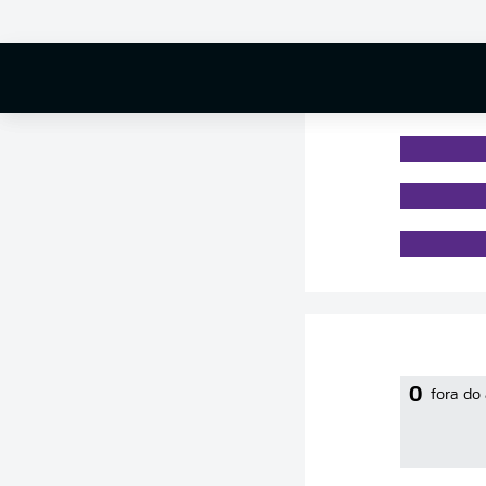
0 %
0
fora do