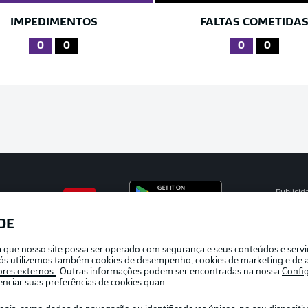
IMPEDIMENTOS
FALTAS COMETIDA
0
0
0
0
Publicid
Gerir pr
DE
APLICATIVO DA BUNDESLIGA
Termos 
ra que nosso site possa ser operado com segurança e seus conteúdos e serv
Marca
e nós utilizemos também cookies de desempenho, cookies de marketing e de a
ores externos
. Outras informações podem ser encontradas na nossa
Confi
Jogador
ciar suas preferências de cookies quan.