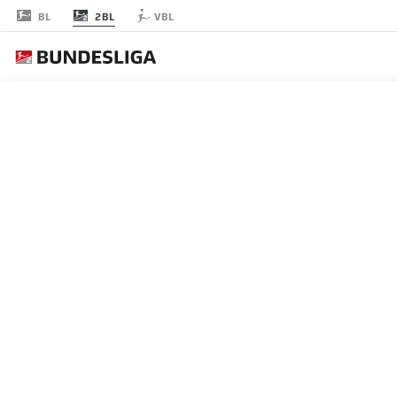
2BL
BL
VBL
RODADA 25
AO 