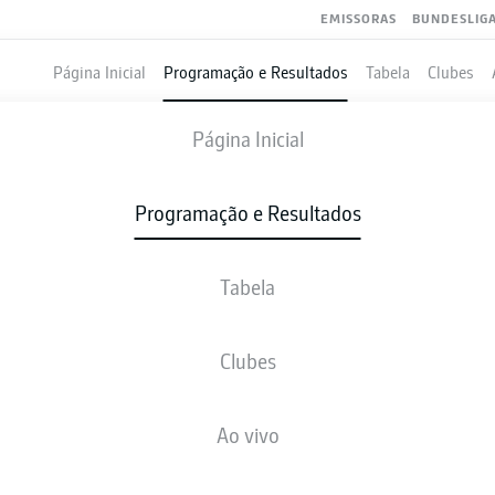
EMISSORAS
BUNDESLIG
Página Inicial
Programação e Resultados
Tabela
Clubes
VFL OSNABRÜCK
-
ARMINIA BIELEFE
Página Inicial
Programação e Resultados
Tabela
VIVO
NOTÍCIAS
ESCALAÇÕES
ESTATÍSTICAS
TAB
Clubes
Ao vivo