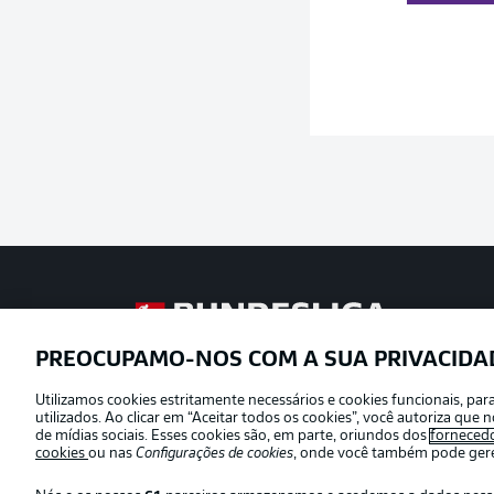
Football as it’s meant to be
PREOCUPAMO-NOS COM A SUA PRIVACIDA
Utilizamos cookies estritamente necessários e cookies funcionais, pa
Oferecido por
utilizados. Ao clicar em “Aceitar todos os cookies”, você autoriza qu
de mídias sociais. Esses cookies são, em parte, oriundos dos
forneced
cookies
ou nas
Configurações de cookies
, onde você também pode geren