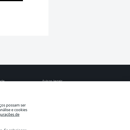
S
ade
Avisos legais
eferências
Aviso de privacidade
de uso
Trabalhe conosco
iços possam ser
Contato
nálise e cookies
gurações de
es