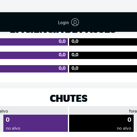
Precisão
Login
EFICIÊNCIA DE PASSES
0,0
0,0
0,0
0,0
0,0
0,0
CHUTES
 alvo
fora
0
0
no alvo
no alvo