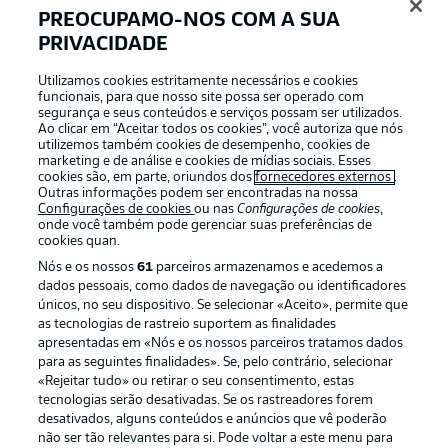
PREOCUPAMO-NOS COM A SUA
PRIVACIDADE
Login
Utilizamos cookies estritamente necessários e cookies
funcionais, para que nosso site possa ser operado com
segurança e seus conteúdos e serviços possam ser utilizados.
Ao clicar em “Aceitar todos os cookies”, você autoriza que nós
utilizemos também cookies de desempenho, cookies de
marketing e de análise e cookies de mídias sociais. Esses
cookies são, em parte, oriundos dos
fornecedores externos
.
Outras informações podem ser encontradas na nossa
Configurações de cookies
ou nas
Configurações de cookies
,
onde você também pode gerenciar suas preferências de
cookies quan.
Nós e os nossos
61
parceiros armazenamos e acedemos a
dados pessoais, como dados de navegação ou identificadores
únicos, no seu dispositivo. Se selecionar «Aceito», permite que
Football as it’s meant to be
as tecnologias de rastreio suportem as finalidades
apresentadas em «Nós e os nossos parceiros tratamos dados
para as seguintes finalidades». Se, pelo contrário, selecionar
«Rejeitar tudo» ou retirar o seu consentimento, estas
tecnologias serão desativadas. Se os rastreadores forem
desativados, alguns conteúdos e anúncios que vê poderão
APLICATIVO DA BUNDESLIGA
não ser tão relevantes para si. Pode voltar a este menu para