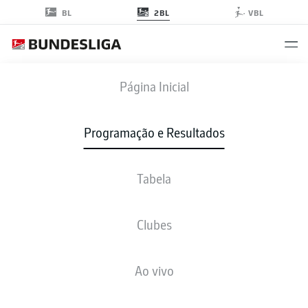
2BL
BL
VBL
SVD
-
WOB
Página Inicial
Programação e Resultados
Tabela
AO VIVO
NOTÍCIAS
ESCALAÇÕES
ESTATÍSTICAS
TABELA
Clubes
Ao vivo
sex., 26.02.2027 - dom., 28.02.2027
Esta rodada ainda não foi programada.