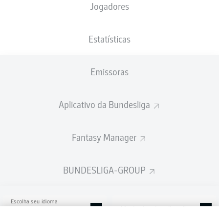
Jogadores
Merck-Stadion am Böllenfalltor
Estatísticas
Emissoras
Publicidade
Aplicativo da Bundesliga
Ainda não temos conteúdo disponível para a sua seleção.
Fantasy Manager
BUNDESLIGA-GROUP
Escolha seu idioma
Modo de visualização
Português