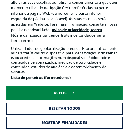
alterar as suas escolhas ou retirar o consentimento a qualquer
momento clicando na ligação Gerir preferências na parte
inferior da página Web (ou no ícone na parte inferior
esquerda da página, se aplicável). As suas escolhas serão
Oferecido por
aplicadas em Website. Para mais informação, consulte a nossa
política de privacidade.
Aviso de privacidade
Marca
Nós e os nossos parceiros tratamos os dados para
fornecermos:
Utilizar dados de geolocalização precisos. Procurar ativamente
as características do dispositivo para identificação. Armazenar
e/ou aceder a informações num dispositivo. Publicidade e
conteúdos personalizados, medição de publicidade e
conteúdos, estudos de audiência e desenvolvimento de
serviços.
Lista de parceiros (fornecedores)
Publicidade
Avisos legais
ACEITO
Gerir preferências
Aviso de privacidade
REJEITAR TODOS
Termos de uso
Trabalhe conosco
Marca
Contato
MOSTRAR FINALIDADES
INGRESSOS
Jogadores