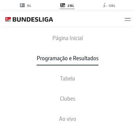
2BL
BL
VBL
BSC
-
OSN
Página Inicial
Programação e Resultados
Tabela
AO VIVO
NOTÍCIAS
ESCALAÇÕES
ESTATÍSTICAS
TABELA
Clubes
Ao vivo
Verifique novamente