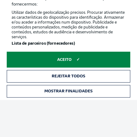
Oferecido por
fornecermos:
Utilizar dados de geolocalização precisos. Procurar ativamente
as características do dispositivo para identificação. Armazenar
e/ou aceder a informações num dispositivo. Publicidade e
conteúdos personalizados, medição de publicidade e
conteúdos, estudos de audiência e desenvolvimento de
serviços.
Lista de parceiros (fornecedores)
ACEITO
Publicidade
Avisos legais
REJEITAR TODOS
Gerir preferências
Aviso de privacidade
MOSTRAR FINALIDADES
INGRESSOS
Termos de uso
Trabalhe conosco
Marca
Contato
Jogadores