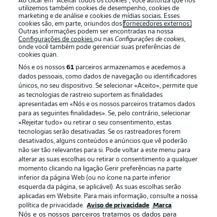
Ao clicar em “Aceitar todos os cookies”, você autoriza que nós
utilizemos também cookies de desempenho, cookies de
marketing e de análise e cookies de mídias sociais. Esses
cookies são, em parte, oriundos dos
fornecedores externos
.
Outras informações podem ser encontradas na nossa
Login
Configurações de cookies
ou nas
Configurações de cookies
,
onde você também pode gerenciar suas preferências de
cookies quan.
Nós e os nossos
61
parceiros armazenamos e acedemos a
dados pessoais, como dados de navegação ou identificadores
únicos, no seu dispositivo. Se selecionar «Aceito», permite que
as tecnologias de rastreio suportem as finalidades
apresentadas em «Nós e os nossos parceiros tratamos dados
para as seguintes finalidades». Se, pelo contrário, selecionar
Football as it’s meant to be
«Rejeitar tudo» ou retirar o seu consentimento, estas
tecnologias serão desativadas. Se os rastreadores forem
desativados, alguns conteúdos e anúncios que vê poderão
não ser tão relevantes para si. Pode voltar a este menu para
alterar as suas escolhas ou retirar o consentimento a qualquer
APLICATIVO DA BUNDESLIGA
momento clicando na ligação Gerir preferências na parte
inferior da página Web (ou no ícone na parte inferior
esquerda da página, se aplicável). As suas escolhas serão
aplicadas em Website. Para mais informação, consulte a nossa
política de privacidade.
Aviso de privacidade
Marca
Nós e os nossos parceiros tratamos os dados para