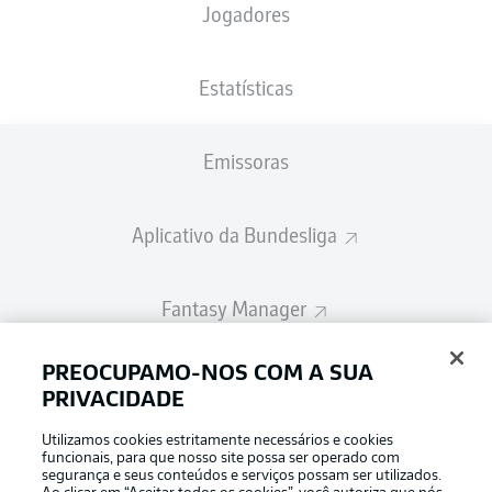
Jogadores
A escalação inicial será divulgada 60
minutos antes do início da partida
Estatísticas
Emissoras
Aplicativo da Bundesliga
Fantasy Manager
PREOCUPAMO-NOS COM A SUA
BUNDESLIGA-GROUP
PRIVACIDADE
Utilizamos cookies estritamente necessários e cookies
Escolha seu idioma
funcionais, para que nosso site possa ser operado com
Modo de visualização
Português
segurança e seus conteúdos e serviços possam ser utilizados.