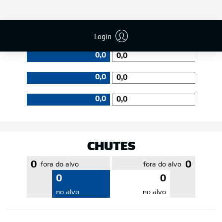
EFICIÊNCIA DE PASSES
Login
0,0
0,0
0,0
0,0
0,0
0,0
CHUTES
0
0
fora do alvo
fora do alvo
0
0
no alvo
no alvo