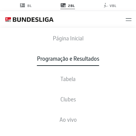
2BL
BL
VBL
KSC
-
H96
Página Inicial
Programação e Resultados
Tabela
AO VIVO
NOTÍCIAS
ESCALAÇÕES
ESTATÍSTICAS
TABELA
Clubes
Ao vivo