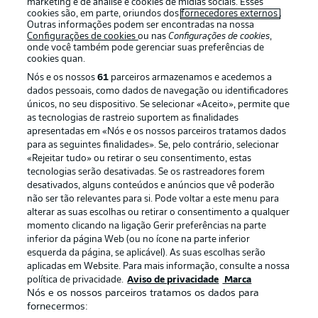
marketing e de análise e cookies de mídias sociais. Esses
cookies são, em parte, oriundos dos
fornecedores externos
.
Outras informações podem ser encontradas na nossa
Configurações de cookies
ou nas
Configurações de cookies
,
onde você também pode gerenciar suas preferências de
cookies quan.
Nós e os nossos
61
parceiros armazenamos e acedemos a
dados pessoais, como dados de navegação ou identificadores
únicos, no seu dispositivo. Se selecionar «Aceito», permite que
as tecnologias de rastreio suportem as finalidades
apresentadas em «Nós e os nossos parceiros tratamos dados
para as seguintes finalidades». Se, pelo contrário, selecionar
«Rejeitar tudo» ou retirar o seu consentimento, estas
Publicidade
Avisos legais
tecnologias serão desativadas. Se os rastreadores forem
Gerir preferências
Aviso de privacidade
desativados, alguns conteúdos e anúncios que vê poderão
não ser tão relevantes para si. Pode voltar a este menu para
Termos de uso
Trabalhe conosco
alterar as suas escolhas ou retirar o consentimento a qualquer
momento clicando na ligação Gerir preferências na parte
Marca
Contato
inferior da página Web (ou no ícone na parte inferior
Jogadores
esquerda da página, se aplicável). As suas escolhas serão
aplicadas em Website. Para mais informação, consulte a nossa
política de privacidade.
Aviso de privacidade
Marca
Nós e os nossos parceiros tratamos os dados para
fornecermos: