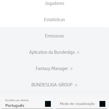
Jogadores
XGOLS
Estatísticas
Emissoras
Aplicativo da Bundesliga
Fantasy Manager
Goals
BUNDESLIGA-GROUP
PASSES REALIZADOS
Escolha seu idioma
0
0
Modo de visualização
Português
Precisão
0 %
0 %