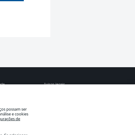
S
ade
Avisos legais
eferências
Aviso de privacidade
de uso
Trabalhe conosco
iços possam ser
Contato
nálise e cookies
gurações de
es