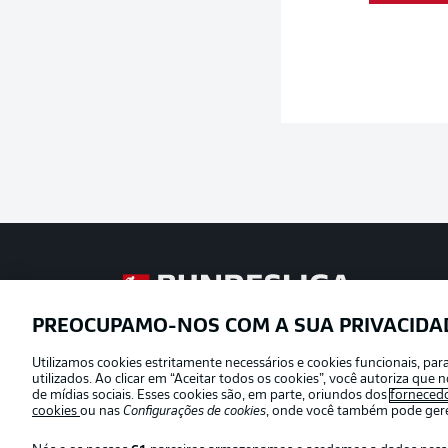
Football as it’s meant to be
PREOCUPAMO-NOS COM A SUA PRIVACIDA
Utilizamos cookies estritamente necessários e cookies funcionais, pa
Oferecido por
utilizados. Ao clicar em “Aceitar todos os cookies”, você autoriza qu
de mídias sociais. Esses cookies são, em parte, oriundos dos
forneced
cookies
ou nas
Configurações de cookies
, onde você também pode geren