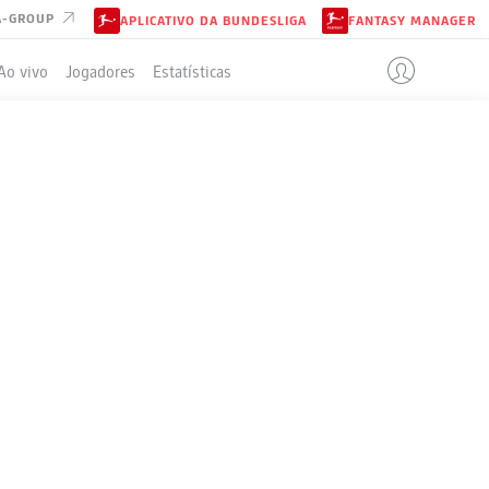
A-GROUP
APLICATIVO DA BUNDESLIGA
FANTASY MANAGER
Ao vivo
Jogadores
Estatísticas
ELA