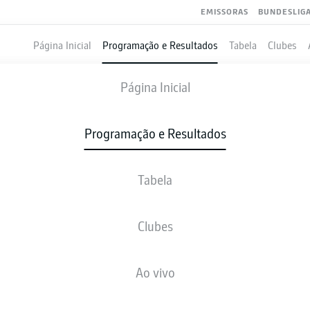
EMISSORAS
BUNDESLIG
Página Inicial
Programação e Resultados
Tabela
Clubes
NUREMBERG
-
HOLSTEIN KIEL
Página Inicial
Programação e Resultados
Tabela
VIVO
NOTÍCIAS
ESCALAÇÕES
ESTATÍSTICAS
TAB
Clubes
Ao vivo