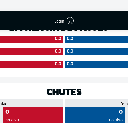
Precisão
Login
EFICIÊNCIA DE PASSES
0,0
0,0
0,0
0,0
0,0
0,0
CHUTES
 alvo
fora
0
0
no alvo
no alvo