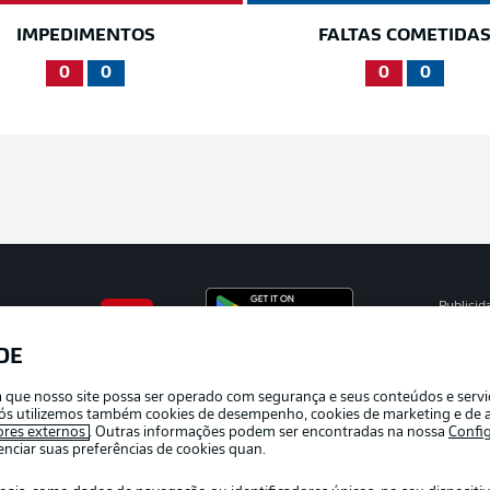
IMPEDIMENTOS
FALTAS COMETIDA
0
0
0
0
Publicid
Gerir pr
DE
APLICATIVO DA BUNDESLIGA
Termos 
ra que nosso site possa ser operado com segurança e seus conteúdos e serv
Marca
e nós utilizemos também cookies de desempenho, cookies de marketing e de a
ores externos
. Outras informações podem ser encontradas na nossa
Confi
Jogador
ciar suas preferências de cookies quan.