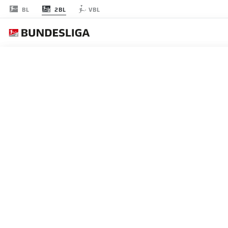
2BL
BL
VBL
RODADA 21
AO 