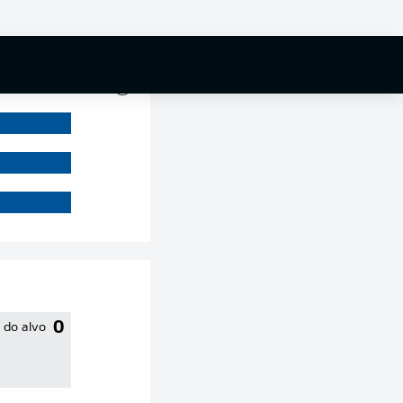
0 %
0
 do alvo