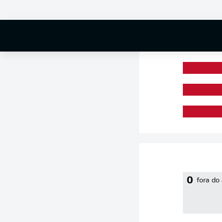
0 %
0
fora do