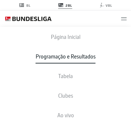
2BL
BL
VBL
H96
-
WOB
Página Inicial
Programação e Resultados
Tabela
AO VIVO
NOTÍCIAS
ESCALAÇÕES
ESTATÍSTICAS
TABELA
Clubes
Ao vivo