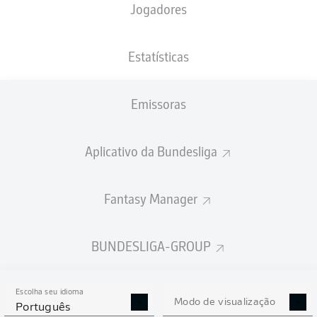
Jogadores
XGOLS
Estatísticas
Emissoras
Aplicativo da Bundesliga
Fantasy Manager
Goals
BUNDESLIGA-GROUP
PASSES REALIZADOS
Escolha seu idioma
0
0
Modo de visualização
Português
Precisão
0 %
0 %