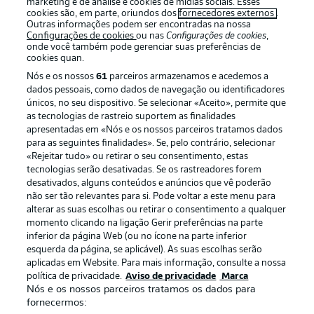
marketing e de análise e cookies de mídias sociais. Esses
cookies são, em parte, oriundos dos
fornecedores externos
.
Outras informações podem ser encontradas na nossa
Configurações de cookies
ou nas
Configurações de cookies
,
onde você também pode gerenciar suas preferências de
cookies quan.
Nós e os nossos
61
parceiros armazenamos e acedemos a
dados pessoais, como dados de navegação ou identificadores
únicos, no seu dispositivo. Se selecionar «Aceito», permite que
as tecnologias de rastreio suportem as finalidades
apresentadas em «Nós e os nossos parceiros tratamos dados
para as seguintes finalidades». Se, pelo contrário, selecionar
«Rejeitar tudo» ou retirar o seu consentimento, estas
Publicidade
Avisos legais
tecnologias serão desativadas. Se os rastreadores forem
Gerir preferências
Aviso de privacidade
desativados, alguns conteúdos e anúncios que vê poderão
não ser tão relevantes para si. Pode voltar a este menu para
Termos de uso
Trabalhe conosco
alterar as suas escolhas ou retirar o consentimento a qualquer
momento clicando na ligação Gerir preferências na parte
Marca
Contato
inferior da página Web (ou no ícone na parte inferior
Jogadores
esquerda da página, se aplicável). As suas escolhas serão
aplicadas em Website. Para mais informação, consulte a nossa
política de privacidade.
Aviso de privacidade
Marca
Nós e os nossos parceiros tratamos os dados para
fornecermos: