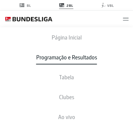
2BL
BL
VBL
EBS
-
BOC
Página Inicial
Programação e Resultados
Tabela
AO VIVO
NOTÍCIAS
ESCALAÇÕES
ESTATÍSTICAS
TABELA
Clubes
Ao vivo