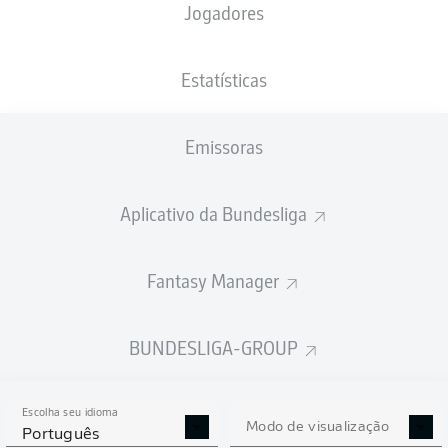
Jogadores
XGOLS
Estatísticas
Emissoras
Aplicativo da Bundesliga
Fantasy Manager
Goals
BUNDESLIGA-GROUP
PASSES REALIZADOS
Escolha seu idioma
0
0
Modo de visualização
Português
Precisão
0 %
0 %