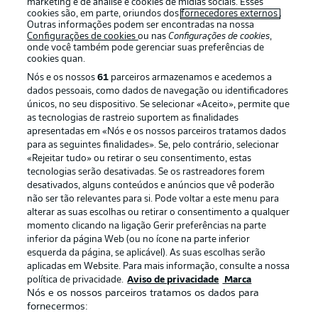
marketing e de análise e cookies de mídias sociais. Esses
cookies são, em parte, oriundos dos
fornecedores externos
.
Outras informações podem ser encontradas na nossa
Configurações de cookies
ou nas
Configurações de cookies
,
onde você também pode gerenciar suas preferências de
cookies quan.
Nós e os nossos
61
parceiros armazenamos e acedemos a
dados pessoais, como dados de navegação ou identificadores
únicos, no seu dispositivo. Se selecionar «Aceito», permite que
as tecnologias de rastreio suportem as finalidades
apresentadas em «Nós e os nossos parceiros tratamos dados
para as seguintes finalidades». Se, pelo contrário, selecionar
«Rejeitar tudo» ou retirar o seu consentimento, estas
Publicidade
Avisos legais
tecnologias serão desativadas. Se os rastreadores forem
Gerir preferências
Aviso de privacidade
desativados, alguns conteúdos e anúncios que vê poderão
não ser tão relevantes para si. Pode voltar a este menu para
Termos de uso
Trabalhe conosco
alterar as suas escolhas ou retirar o consentimento a qualquer
momento clicando na ligação Gerir preferências na parte
Marca
Contato
inferior da página Web (ou no ícone na parte inferior
Jogadores
esquerda da página, se aplicável). As suas escolhas serão
aplicadas em Website. Para mais informação, consulte a nossa
política de privacidade.
Aviso de privacidade
Marca
Nós e os nossos parceiros tratamos os dados para
fornecermos: