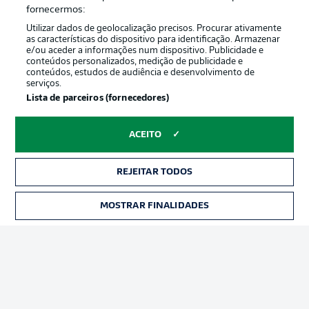
Oferecido por
fornecermos:
Utilizar dados de geolocalização precisos. Procurar ativamente
as características do dispositivo para identificação. Armazenar
e/ou aceder a informações num dispositivo. Publicidade e
conteúdos personalizados, medição de publicidade e
conteúdos, estudos de audiência e desenvolvimento de
serviços.
Lista de parceiros (fornecedores)
ACEITO
Publicidade
Avisos legais
REJEITAR TODOS
Gerir preferências
Aviso de privacidade
MOSTRAR FINALIDADES
INGRESSOS
Termos de uso
Trabalhe conosco
Marca
Contato
Jogadores