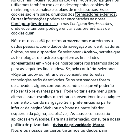
Ao clicar em “Aceitar todos os cookies”, você autoriza que nós
utilizemos também cookies de desempenho, cookies de
marketing e de análise e cookies de mídias sociais. Esses
cookies são, em parte, oriundos dos
fornecedores externos
.
Outras informações podem ser encontradas na nossa
Login
Configurações de cookies
ou nas
Configurações de cookies
,
onde você também pode gerenciar suas preferências de
cookies quan.
Nós e os nossos
61
parceiros armazenamos e acedemos a
dados pessoais, como dados de navegação ou identificadores
únicos, no seu dispositivo. Se selecionar «Aceito», permite que
as tecnologias de rastreio suportem as finalidades
apresentadas em «Nós e os nossos parceiros tratamos dados
para as seguintes finalidades». Se, pelo contrário, selecionar
Football as it’s meant to be
«Rejeitar tudo» ou retirar o seu consentimento, estas
tecnologias serão desativadas. Se os rastreadores forem
desativados, alguns conteúdos e anúncios que vê poderão
não ser tão relevantes para si. Pode voltar a este menu para
alterar as suas escolhas ou retirar o consentimento a qualquer
APLICATIVO DA BUNDESLIGA
momento clicando na ligação Gerir preferências na parte
inferior da página Web (ou no ícone na parte inferior
esquerda da página, se aplicável). As suas escolhas serão
aplicadas em Website. Para mais informação, consulte a nossa
política de privacidade.
Aviso de privacidade
Marca
Nós e os nossos parceiros tratamos os dados para