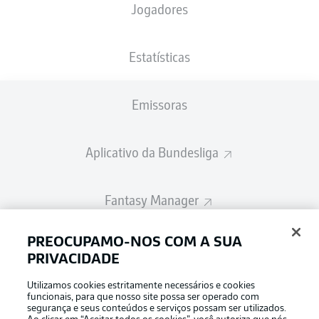
Jogadores
A escalação inicial será divulgada 60
minutos antes do início da partida
Estatísticas
Emissoras
Aplicativo da Bundesliga
Fantasy Manager
PREOCUPAMO-NOS COM A SUA
BUNDESLIGA-GROUP
PRIVACIDADE
Utilizamos cookies estritamente necessários e cookies
Escolha seu idioma
funcionais, para que nosso site possa ser operado com
Modo de visualização
Português
segurança e seus conteúdos e serviços possam ser utilizados.