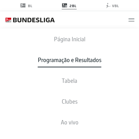
2BL
BL
VBL
FCH
-
BSC
Página Inicial
Programação e Resultados
Tabela
AO VIVO
NOTÍCIAS
ESCALAÇÕES
ESTATÍSTICAS
TABELA
Clubes
Ao vivo
Verifique novamente