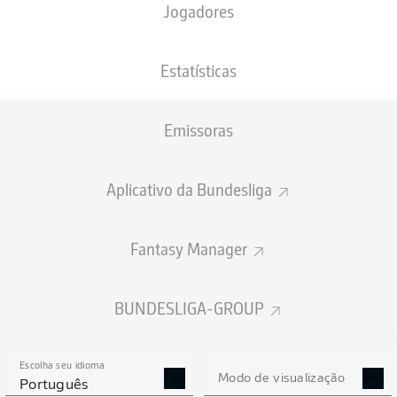
Jogadores
XGOLS
Estatísticas
Emissoras
Aplicativo da Bundesliga
Fantasy Manager
Goals
BUNDESLIGA-GROUP
PASSES REALIZADOS
Escolha seu idioma
0
0
Modo de visualização
Português
Precisão
0 %
0 %