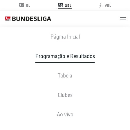
2BL
BL
VBL
KSV
-
SVD
Página Inicial
Programação e Resultados
Tabela
AO VIVO
NOTÍCIAS
ESCALAÇÕES
ESTATÍSTICAS
TABELA
Clubes
Ao vivo