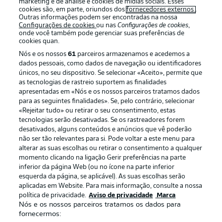
marketing e de análise e cookies de mídias sociais. Esses
cookies são, em parte, oriundos dos
fornecedores externos
.
Outras informações podem ser encontradas na nossa
Configurações de cookies
ou nas
Configurações de cookies
,
onde você também pode gerenciar suas preferências de
cookies quan.
Nós e os nossos
61
parceiros armazenamos e acedemos a
dados pessoais, como dados de navegação ou identificadores
únicos, no seu dispositivo. Se selecionar «Aceito», permite que
as tecnologias de rastreio suportem as finalidades
apresentadas em «Nós e os nossos parceiros tratamos dados
para as seguintes finalidades». Se, pelo contrário, selecionar
«Rejeitar tudo» ou retirar o seu consentimento, estas
Publicidade
Avisos legais
tecnologias serão desativadas. Se os rastreadores forem
Gerir preferências
Aviso de privacidade
desativados, alguns conteúdos e anúncios que vê poderão
não ser tão relevantes para si. Pode voltar a este menu para
Termos de uso
Trabalhe conosco
alterar as suas escolhas ou retirar o consentimento a qualquer
momento clicando na ligação Gerir preferências na parte
Marca
Contato
inferior da página Web (ou no ícone na parte inferior
Jogadores
esquerda da página, se aplicável). As suas escolhas serão
aplicadas em Website. Para mais informação, consulte a nossa
política de privacidade.
Aviso de privacidade
Marca
Nós e os nossos parceiros tratamos os dados para
fornecermos: