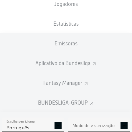
Jogadores
XGOLS
Estatísticas
Emissoras
Aplicativo da Bundesliga
Fantasy Manager
Goals
BUNDESLIGA-GROUP
PASSES REALIZADOS
Escolha seu idioma
0
0
Modo de visualização
Português
Precisão
0 %
0 %