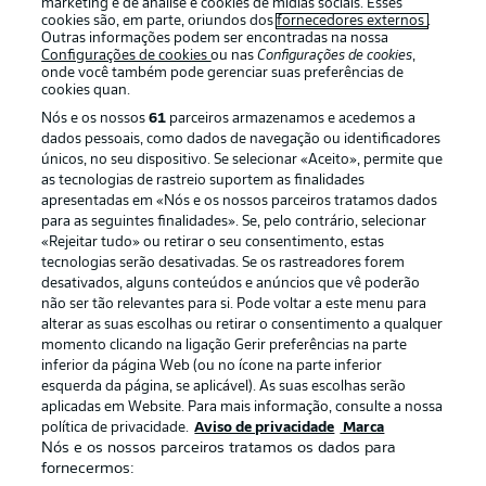
marketing e de análise e cookies de mídias sociais. Esses
cookies são, em parte, oriundos dos
fornecedores externos
.
Outras informações podem ser encontradas na nossa
Configurações de cookies
ou nas
Configurações de cookies
,
onde você também pode gerenciar suas preferências de
cookies quan.
Nós e os nossos
61
parceiros armazenamos e acedemos a
dados pessoais, como dados de navegação ou identificadores
únicos, no seu dispositivo. Se selecionar «Aceito», permite que
as tecnologias de rastreio suportem as finalidades
apresentadas em «Nós e os nossos parceiros tratamos dados
para as seguintes finalidades». Se, pelo contrário, selecionar
«Rejeitar tudo» ou retirar o seu consentimento, estas
Publicidade
Avisos legais
tecnologias serão desativadas. Se os rastreadores forem
Gerir preferências
Aviso de privacidade
desativados, alguns conteúdos e anúncios que vê poderão
não ser tão relevantes para si. Pode voltar a este menu para
Termos de uso
Trabalhe conosco
alterar as suas escolhas ou retirar o consentimento a qualquer
momento clicando na ligação Gerir preferências na parte
Marca
Contato
inferior da página Web (ou no ícone na parte inferior
Jogadores
esquerda da página, se aplicável). As suas escolhas serão
aplicadas em Website. Para mais informação, consulte a nossa
política de privacidade.
Aviso de privacidade
Marca
Nós e os nossos parceiros tratamos os dados para
fornecermos: