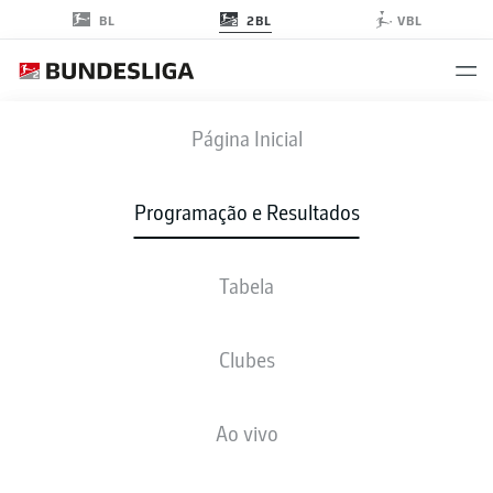
2BL
BL
VBL
EBS
-
FCM
Página Inicial
Programação e Resultados
Tabela
AO VIVO
NOTÍCIAS
ESCALAÇÕES
ESTATÍSTICAS
TABELA
Clubes
Ao vivo