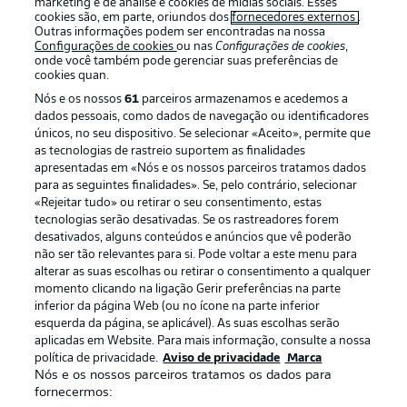
marketing e de análise e cookies de mídias sociais. Esses
cookies são, em parte, oriundos dos
fornecedores externos
.
Outras informações podem ser encontradas na nossa
Configurações de cookies
ou nas
Configurações de cookies
,
onde você também pode gerenciar suas preferências de
cookies quan.
Nós e os nossos
61
parceiros armazenamos e acedemos a
dados pessoais, como dados de navegação ou identificadores
únicos, no seu dispositivo. Se selecionar «Aceito», permite que
as tecnologias de rastreio suportem as finalidades
apresentadas em «Nós e os nossos parceiros tratamos dados
para as seguintes finalidades». Se, pelo contrário, selecionar
«Rejeitar tudo» ou retirar o seu consentimento, estas
Publicidade
Avisos legais
tecnologias serão desativadas. Se os rastreadores forem
Gerir preferências
Aviso de privacidade
desativados, alguns conteúdos e anúncios que vê poderão
não ser tão relevantes para si. Pode voltar a este menu para
Termos de uso
Trabalhe conosco
alterar as suas escolhas ou retirar o consentimento a qualquer
momento clicando na ligação Gerir preferências na parte
Marca
Contato
inferior da página Web (ou no ícone na parte inferior
Jogadores
esquerda da página, se aplicável). As suas escolhas serão
aplicadas em Website. Para mais informação, consulte a nossa
política de privacidade.
Aviso de privacidade
Marca
Nós e os nossos parceiros tratamos os dados para
fornecermos: