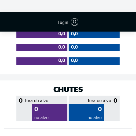
EFICIÊNCIA DE PASSES
Login
0,0
0,0
0,0
0,0
0,0
0,0
CHUTES
0
0
fora do alvo
fora do alvo
0
0
no alvo
no alvo