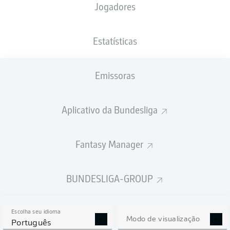
Jogadores
XGOLS
Estatísticas
Emissoras
Aplicativo da Bundesliga
Fantasy Manager
Goals
BUNDESLIGA-GROUP
PASSES REALIZADOS
Escolha seu idioma
0
0
Modo de visualização
Português
Precisão
0 %
0 %