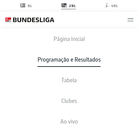
2BL
BL
VBL
OSN
-
SVD
Página Inicial
Programação e Resultados
Tabela
AO VIVO
NOTÍCIAS
ESCALAÇÕES
ESTATÍSTICAS
TABELA
Clubes
Ao vivo