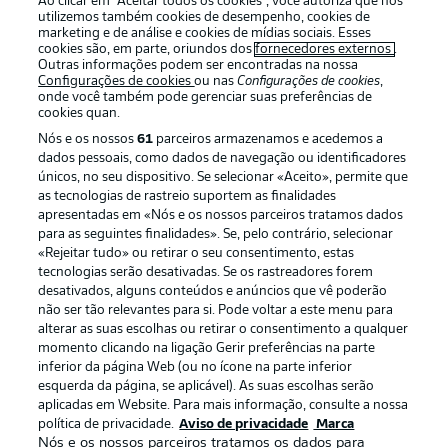
Ao clicar em “Aceitar todos os cookies”, você autoriza que nós
utilizemos também cookies de desempenho, cookies de
marketing e de análise e cookies de mídias sociais. Esses
cookies são, em parte, oriundos dos
fornecedores externos
.
Outras informações podem ser encontradas na nossa
Login
Configurações de cookies
ou nas
Configurações de cookies
,
onde você também pode gerenciar suas preferências de
cookies quan.
Nós e os nossos
61
parceiros armazenamos e acedemos a
dados pessoais, como dados de navegação ou identificadores
únicos, no seu dispositivo. Se selecionar «Aceito», permite que
as tecnologias de rastreio suportem as finalidades
apresentadas em «Nós e os nossos parceiros tratamos dados
para as seguintes finalidades». Se, pelo contrário, selecionar
Football as it’s meant to be
«Rejeitar tudo» ou retirar o seu consentimento, estas
tecnologias serão desativadas. Se os rastreadores forem
desativados, alguns conteúdos e anúncios que vê poderão
não ser tão relevantes para si. Pode voltar a este menu para
alterar as suas escolhas ou retirar o consentimento a qualquer
APLICATIVO DA BUNDESLIGA
momento clicando na ligação Gerir preferências na parte
inferior da página Web (ou no ícone na parte inferior
esquerda da página, se aplicável). As suas escolhas serão
aplicadas em Website. Para mais informação, consulte a nossa
política de privacidade.
Aviso de privacidade
Marca
Nós e os nossos parceiros tratamos os dados para