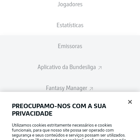
Jogadores
A escalação inicial será divulgada 60
minutos antes do início da partida
Estatísticas
Emissoras
Aplicativo da Bundesliga
Fantasy Manager
PREOCUPAMO-NOS COM A SUA
BUNDESLIGA-GROUP
PRIVACIDADE
Utilizamos cookies estritamente necessários e cookies
Escolha seu idioma
funcionais, para que nosso site possa ser operado com
Modo de visualização
Português
segurança e seus conteúdos e serviços possam ser utilizados.