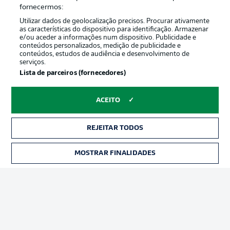
Oferecido por
fornecermos:
Utilizar dados de geolocalização precisos. Procurar ativamente
as características do dispositivo para identificação. Armazenar
e/ou aceder a informações num dispositivo. Publicidade e
conteúdos personalizados, medição de publicidade e
conteúdos, estudos de audiência e desenvolvimento de
serviços.
Lista de parceiros (fornecedores)
ACEITO
Publicidade
Avisos legais
REJEITAR TODOS
Gerir preferências
Aviso de privacidade
MOSTRAR FINALIDADES
INGRESSOS
Termos de uso
Trabalhe conosco
Marca
Contato
Jogadores