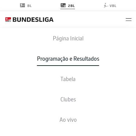
2BL
BL
VBL
SGF
-
KSC
Página Inicial
Programação e Resultados
Tabela
AO VIVO
NOTÍCIAS
ESCALAÇÕES
ESTATÍSTICAS
TABELA
Clubes
Ao vivo
Verifique novamente