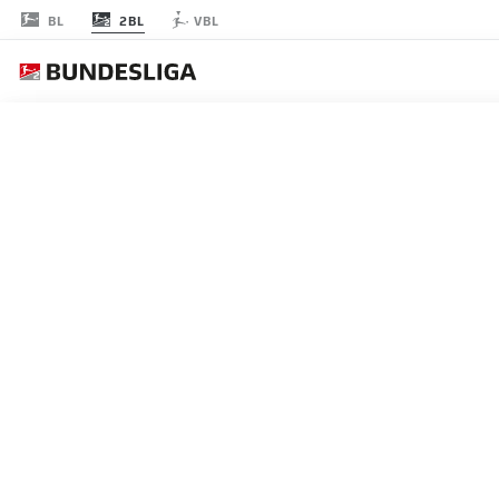
2BL
BL
VBL
RODADA 17
AO 