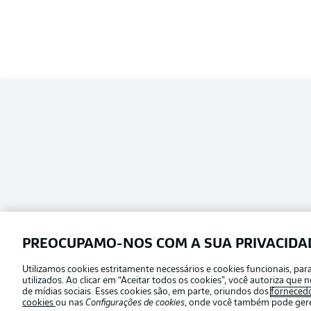
PREOCUPAMO-NOS COM A SUA PRIVACIDA
Utilizamos cookies estritamente necessários e cookies funcionais, pa
Football as it’s meant to be
utilizados. Ao clicar em “Aceitar todos os cookies”, você autoriza qu
Escolha seu idioma
de mídias sociais. Esses cookies são, em parte, oriundos dos
forneced
Português
cookies
ou nas
Configurações de cookies
, onde você também pode geren