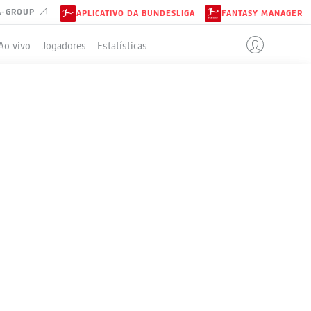
A-GROUP
APLICATIVO DA BUNDESLIGA
FANTASY MANAGER
Ao vivo
Jogadores
Estatísticas
ELA