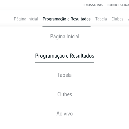
EMISSORAS
BUNDESLIG
Página Inicial
Programação e Resultados
Tabela
Clubes
MAGDEBURG
-
HEIDENHEIM
Página Inicial
Programação e Resultados
Tabela
VIVO
NOTÍCIAS
ESCALAÇÕES
ESTATÍSTICAS
TAB
Clubes
Ao vivo
Verifique novamente