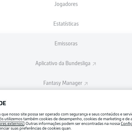
Jogadores
A escalação inicial será divulgada 60 minutos antes do início da partid
Estatísticas
Emissoras
Aplicativo da Bundesliga
Fantasy Manager
BUNDESLIGA-GROUP
DE
Publicid
ra que nosso site possa ser operado com segurança e seus conteúdos e serv
Gerir pr
e nós utilizemos também cookies de desempenho, cookies de marketing e de a
APLICATIVO DA BUNDESLIGA
ores externos
. Outras informações podem ser encontradas na nossa
Confi
Termos 
ciar suas preferências de cookies quan.