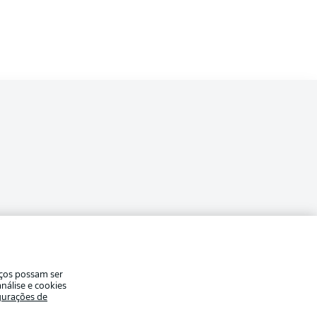
a
ade
Avisos legais
iços possam ser
eferências
Aviso de privacidade
nálise e cookies
gurações de
Modo de visualização
de uso
Trabalhe conosco