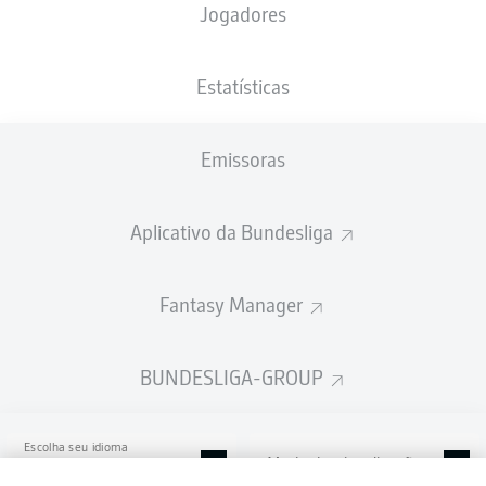
Jogadores
BBBank Wildpark
Estatísticas
Emissoras
Publicidade
Aplicativo da Bundesliga
Ainda não temos conteúdo disponível para a sua seleção.
Fantasy Manager
BUNDESLIGA-GROUP
Escolha seu idioma
Modo de visualização
Português