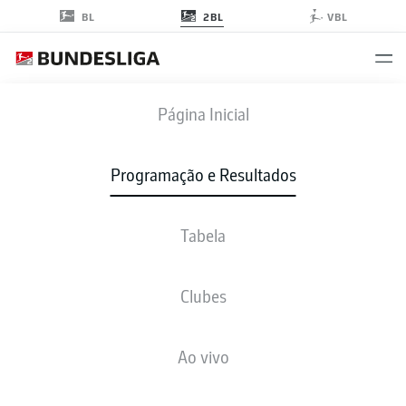
2BL
BL
VBL
KSC
-
SGD
Página Inicial
Programação e Resultados
Tabela
AO VIVO
NOTÍCIAS
ESCALAÇÕES
ESTATÍSTICAS
TABELA
Clubes
Ao vivo
sex., 18.12.2026 - dom., 20.12.2026
Esta rodada ainda não foi programada.