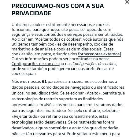
PREOCUPAMO-NOS COM A SUA
PRIVACIDADE
Login
Utilizamos cookies estritamente necessários e cookies
funcionais, para que nosso site possa ser operado com
segurança e seus conteúdos e serviços possam ser utilizados.
Ao clicar em “Aceitar todos os cookies”, você autoriza que nós
utilizemos também cookies de desempenho, cookies de
marketing e de análise e cookies de mídias sociais. Esses
cookies são, em parte, oriundos dos
fornecedores externos
.
Outras informações podem ser encontradas na nossa
Configurações de cookies
ou nas
Configurações de cookies
,
onde você também pode gerenciar suas preferências de
cookies quan.
Nós e os nossos
61
parceiros armazenamos e acedemos a
dados pessoais, como dados de navegação ou identificadores
únicos, no seu dispositivo. Se selecionar «Aceito», permite que
Football as it’s meant to be
as tecnologias de rastreio suportem as finalidades
apresentadas em «Nós e os nossos parceiros tratamos dados
para as seguintes finalidades». Se, pelo contrário, selecionar
«Rejeitar tudo» ou retirar o seu consentimento, estas
tecnologias serão desativadas. Se os rastreadores forem
desativados, alguns conteúdos e anúncios que vê poderão
APLICATIVO DA BUNDESLIGA
não ser tão relevantes para si. Pode voltar a este menu para