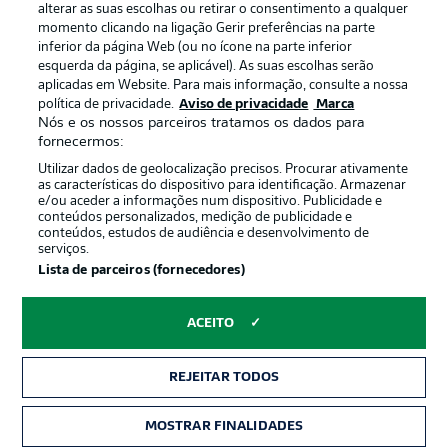
alterar as suas escolhas ou retirar o consentimento a qualquer
momento clicando na ligação Gerir preferências na parte
inferior da página Web (ou no ícone na parte inferior
esquerda da página, se aplicável). As suas escolhas serão
Oferecido por
aplicadas em Website. Para mais informação, consulte a nossa
política de privacidade.
Aviso de privacidade
Marca
Nós e os nossos parceiros tratamos os dados para
fornecermos:
Utilizar dados de geolocalização precisos. Procurar ativamente
as características do dispositivo para identificação. Armazenar
e/ou aceder a informações num dispositivo. Publicidade e
conteúdos personalizados, medição de publicidade e
conteúdos, estudos de audiência e desenvolvimento de
serviços.
Lista de parceiros (fornecedores)
Publicidade
Avisos legais
ACEITO
Gerir preferências
Aviso de privacidade
REJEITAR TODOS
Termos de uso
Trabalhe conosco
Marca
Contato
MOSTRAR FINALIDADES
INGRESSOS
Jogadores