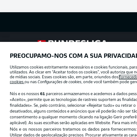
Football as it’s meant to be
PREOCUPAMO-NOS COM A SUA PRIVACIDA
Utilizamos cookies estritamente necessários e cookies funcionais, pa
Oferecido por
utilizados. Ao clicar em “Aceitar todos os cookies”, você autoriza qu
de mídias sociais. Esses cookies são, em parte, oriundos dos
forneced
cookies
ou nas
Configurações de cookies
, onde você também pode geren
Nós e os nossos
61
parceiros armazenamos e acedemos a dados pessoai
«Aceito», permite que as tecnologias de rastreio suportem as finali
finalidades». Se, pelo contrário, selecionar «Rejeitar tudo» ou retira
desativados, alguns conteúdos e anúncios que vê poderão não ser tão r
consentimento a qualquer momento clicando na ligação Gerir preferênc
aplicável). As suas escolhas serão aplicadas em Website. Para mais inf
Nós e os nossos parceiros tratamos os dados para fornecermos
Utilizar dados de geolocalização precisos. Procurar ativamente as car