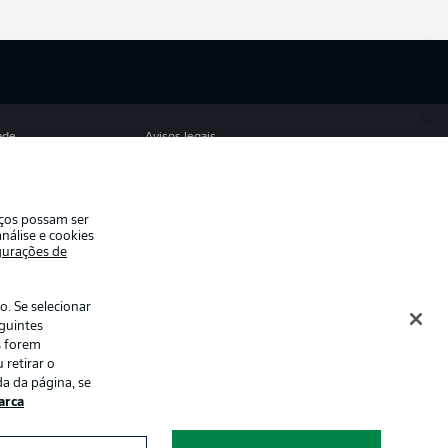
ade
Avisos legais
eferências
Aviso de privacidade
de uso
Trabalhe conosco
iços possam ser
Contato
nálise e cookies
gurações de
es
. Se selecionar
eguintes
s forem
 retirar o
a da página, se
rca
ormações num
Modo de visualização