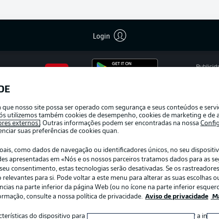
Login
Publicid
Gerir pr
DE
APLICATIVO DA BUNDESLIGA
Termos 
ra que nosso site possa ser operado com segurança e seus conteúdos e serv
Marca
e nós utilizemos também cookies de desempenho, cookies de marketing e de a
ores externos
. Outras informações podem ser encontradas na nossa
Confi
Jogador
ciar suas preferências de cookies quan.
s, como dados de navegação ou identificadores únicos, no seu dispositivo
dades apresentadas em «Nós e os nossos parceiros tratamos dados para as s
r o seu consentimento, estas tecnologias serão desativadas. Se os rastreadore
elevantes para si. Pode voltar a este menu para alterar as suas escolhas ou
ias na parte inferior da página Web (ou no ícone na parte inferior esquerd
ormação, consulte a nossa política de privacidade.
Aviso de privacidade
Ma
:
Escolha seu idioma
acterísticas do dispositivo para identificação. Armazenar e/ou aceder a inf