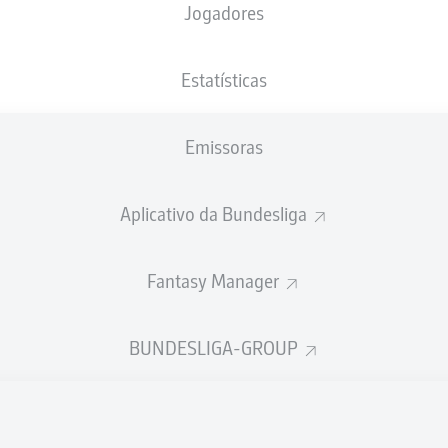
Jogadores
Heinz von Heiden Arena
Estatísticas
Emissoras
Publicidade
Aplicativo da Bundesliga
Fantasy Manager
BUNDESLIGA-GROUP
Ainda não temos conteúdo disponível para a sua seleção.