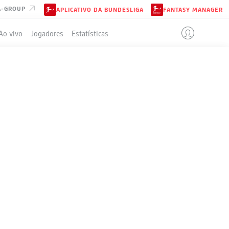
A-GROUP
APLICATIVO DA BUNDESLIGA
FANTASY MANAGER
Ao vivo
Jogadores
Estatísticas
ELA