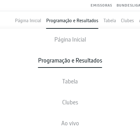
EMISSORAS
BUNDESLIG
Página Inicial
Programação e Resultados
Tabela
Clubes
HANNOVER
-
KAISERSLAUTERN
Página Inicial
Programação e Resultados
Tabela
VIVO
NOTÍCIAS
ESCALAÇÕES
ESTATÍSTICAS
TAB
Clubes
Ao vivo
sex., 18.12.2026 - dom., 20.12.2026
Esta rodada ainda não foi programada.