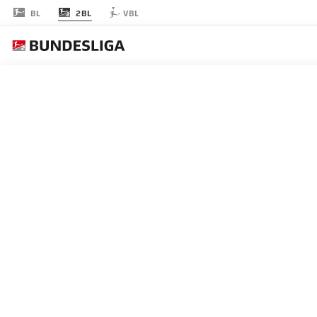
2BL
BL
VBL
RODADA 16
AO 