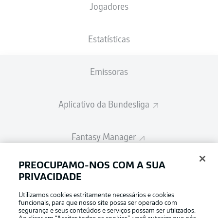
Jogadores
A escalação inicial será divulgada 60
minutos antes do início da partida
Estatísticas
Emissoras
Aplicativo da Bundesliga
Fantasy Manager
PREOCUPAMO-NOS COM A SUA
BUNDESLIGA-GROUP
PRIVACIDADE
Utilizamos cookies estritamente necessários e cookies
Escolha seu idioma
funcionais, para que nosso site possa ser operado com
Modo de visualização
Português
segurança e seus conteúdos e serviços possam ser utilizados.