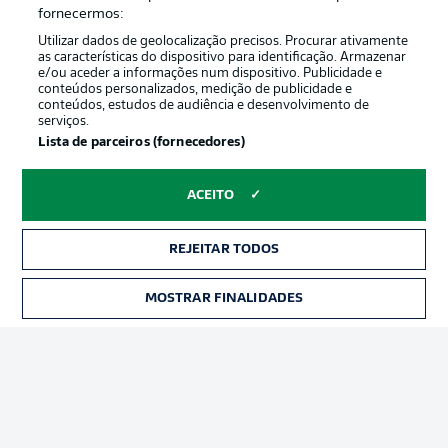
Oferecido por
fornecermos:
Utilizar dados de geolocalização precisos. Procurar ativamente
as características do dispositivo para identificação. Armazenar
e/ou aceder a informações num dispositivo. Publicidade e
conteúdos personalizados, medição de publicidade e
conteúdos, estudos de audiência e desenvolvimento de
serviços.
Lista de parceiros (fornecedores)
ACEITO
Publicidade
Avisos legais
REJEITAR TODOS
Gerir preferências
Aviso de privacidade
MOSTRAR FINALIDADES
INGRESSOS
Termos de uso
Trabalhe conosco
Marca
Contato
Jogadores