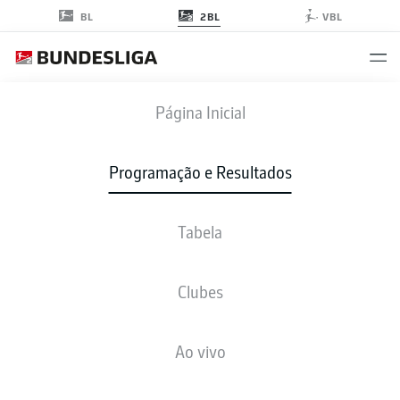
2BL
BL
VBL
BSC
-
SVD
Página Inicial
Programação e Resultados
Tabela
AO VIVO
NOTÍCIAS
ESCALAÇÕES
ESTATÍSTICAS
TABELA
Clubes
Ao vivo
Verifique novamente