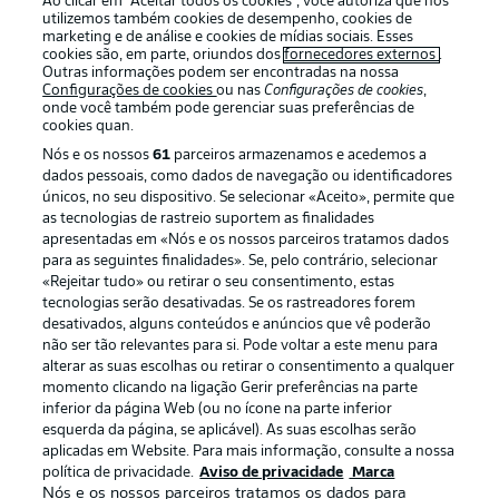
Ao clicar em “Aceitar todos os cookies”, você autoriza que nós
utilizemos também cookies de desempenho, cookies de
marketing e de análise e cookies de mídias sociais. Esses
cookies são, em parte, oriundos dos
fornecedores externos
.
Outras informações podem ser encontradas na nossa
Login
Configurações de cookies
ou nas
Configurações de cookies
,
onde você também pode gerenciar suas preferências de
cookies quan.
Nós e os nossos
61
parceiros armazenamos e acedemos a
dados pessoais, como dados de navegação ou identificadores
únicos, no seu dispositivo. Se selecionar «Aceito», permite que
as tecnologias de rastreio suportem as finalidades
apresentadas em «Nós e os nossos parceiros tratamos dados
para as seguintes finalidades». Se, pelo contrário, selecionar
Football as it’s meant to be
«Rejeitar tudo» ou retirar o seu consentimento, estas
tecnologias serão desativadas. Se os rastreadores forem
desativados, alguns conteúdos e anúncios que vê poderão
não ser tão relevantes para si. Pode voltar a este menu para
alterar as suas escolhas ou retirar o consentimento a qualquer
APLICATIVO DA BUNDESLIGA
momento clicando na ligação Gerir preferências na parte
inferior da página Web (ou no ícone na parte inferior
esquerda da página, se aplicável). As suas escolhas serão
aplicadas em Website. Para mais informação, consulte a nossa
política de privacidade.
Aviso de privacidade
Marca
Nós e os nossos parceiros tratamos os dados para