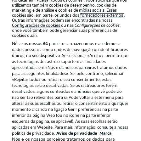
Ao clicar em “Aceitar todos os cookies”, você autoriza que nós
utilizemos também cookies de desempenho, cookies de
marketing e de análise e cookies de mídias sociais. Esses
cookies são, em parte, oriundos dos
fornecedores externos
.
Outras informações podem ser encontradas na nossa
Login
Configurações de cookies
ou nas
Configurações de cookies
,
onde você também pode gerenciar suas preferências de
cookies quan.
Nós e os nossos
61
parceiros armazenamos e acedemos a
dados pessoais, como dados de navegação ou identificadores
únicos, no seu dispositivo. Se selecionar «Aceito», permite que
as tecnologias de rastreio suportem as finalidades
apresentadas em «Nós e os nossos parceiros tratamos dados
para as seguintes finalidades». Se, pelo contrário, selecionar
Football as it’s meant to be
«Rejeitar tudo» ou retirar o seu consentimento, estas
tecnologias serão desativadas. Se os rastreadores forem
desativados, alguns conteúdos e anúncios que vê poderão
não ser tão relevantes para si. Pode voltar a este menu para
alterar as suas escolhas ou retirar o consentimento a qualquer
APLICATIVO DA BUNDESLIGA
momento clicando na ligação Gerir preferências na parte
inferior da página Web (ou no ícone na parte inferior
esquerda da página, se aplicável). As suas escolhas serão
aplicadas em Website. Para mais informação, consulte a nossa
política de privacidade.
Aviso de privacidade
Marca
Nós e os nossos parceiros tratamos os dados para