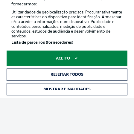
Oferecido por
fornecermos:
Utilizar dados de geolocalização precisos. Procurar ativamente
as características do dispositivo para identificação. Armazenar
e/ou aceder a informações num dispositivo. Publicidade e
conteúdos personalizados, medição de publicidade e
conteúdos, estudos de audiência e desenvolvimento de
serviços.
Lista de parceiros (fornecedores)
ACEITO
Publicidade
Avisos legais
REJEITAR TODOS
Gerir preferências
Aviso de privacidade
MOSTRAR FINALIDADES
INGRESSOS
Termos de uso
Trabalhe conosco
Marca
Contato
Jogadores