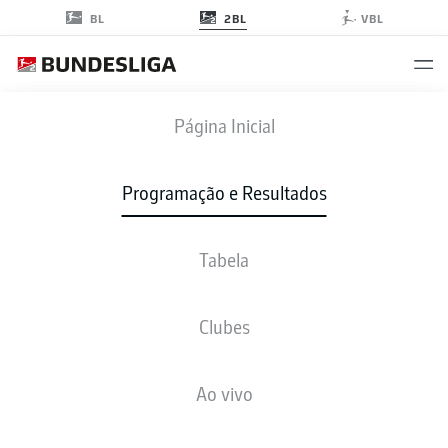
2BL
BL
VBL
SVD
-
EBS
Página Inicial
Programação e Resultados
Tabela
AO VIVO
NOTÍCIAS
ESCALAÇÕES
ESTATÍSTICAS
TABELA
Clubes
Ao vivo
Verifique novamente