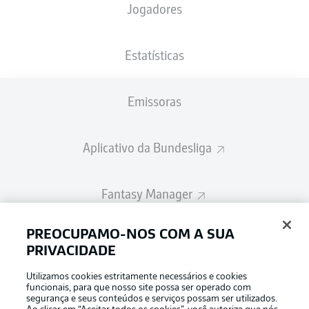
Jogadores
A escalação inicial será divulgada 60
minutos antes do início da partida
Estatísticas
Emissoras
Aplicativo da Bundesliga
Fantasy Manager
PREOCUPAMO-NOS COM A SUA
BUNDESLIGA-GROUP
PRIVACIDADE
Utilizamos cookies estritamente necessários e cookies
Escolha seu idioma
funcionais, para que nosso site possa ser operado com
Modo de visualização
Português
segurança e seus conteúdos e serviços possam ser utilizados.