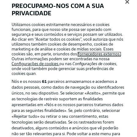
PREOCUPAMO-NOS COM A SUA
PRIVACIDADE
Login
Utilizamos cookies estritamente necessários e cookies
funcionais, para que nosso site possa ser operado com
segurança e seus conteúdos e serviços possam ser utilizados.
Ao clicar em “Aceitar todos os cookies”, você autoriza que nós
utilizemos também cookies de desempenho, cookies de
marketing e de análise e cookies de mídias sociais. Esses
cookies são, em parte, oriundos dos
fornecedores externos
.
Outras informações podem ser encontradas na nossa
Configurações de cookies
ou nas
Configurações de cookies
,
onde você também pode gerenciar suas preferências de
cookies quan.
Nós e os nossos
61
parceiros armazenamos e acedemos a
dados pessoais, como dados de navegação ou identificadores
únicos, no seu dispositivo. Se selecionar «Aceito», permite que
Football as it’s meant to be
as tecnologias de rastreio suportem as finalidades
apresentadas em «Nós e os nossos parceiros tratamos dados
para as seguintes finalidades». Se, pelo contrário, selecionar
«Rejeitar tudo» ou retirar o seu consentimento, estas
tecnologias serão desativadas. Se os rastreadores forem
desativados, alguns conteúdos e anúncios que vê poderão
APLICATIVO DA BUNDESLIGA
não ser tão relevantes para si. Pode voltar a este menu para