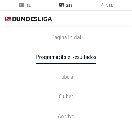
2BL
BL
VBL
EBS
-
WOB
Página Inicial
Programação e Resultados
Tabela
AO VIVO
NOTÍCIAS
ESCALAÇÕES
ESTATÍSTICAS
TABELA
Clubes
Ao vivo
sex., 27.11.2026 - dom., 29.11.2026
Esta rodada ainda não foi programada.