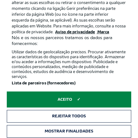
alterar as suas escolhas ou retirar o consentimento a qualquer
momento clicando na ligação Gerir preferências na parte
inferior da página Web (ou no ícone na parte inferior
esquerda da página, se aplicável). As suas escolhas serão
Oferecido por
aplicadas em Website. Para mais informação, consulte a nossa
política de privacidade.
Aviso de privacidade
Marca
Nós e os nossos parceiros tratamos os dados para
fornecermos:
Utilizar dados de geolocalização precisos. Procurar ativamente
as características do dispositivo para identificação. Armazenar
e/ou aceder a informações num dispositivo. Publicidade e
conteúdos personalizados, medição de publicidade e
conteúdos, estudos de audiência e desenvolvimento de
serviços.
Lista de parceiros (fornecedores)
Publicidade
Avisos legais
ACEITO
Gerir preferências
Aviso de privacidade
REJEITAR TODOS
Termos de uso
Trabalhe conosco
Marca
Contato
MOSTRAR FINALIDADES
INGRESSOS
Jogadores