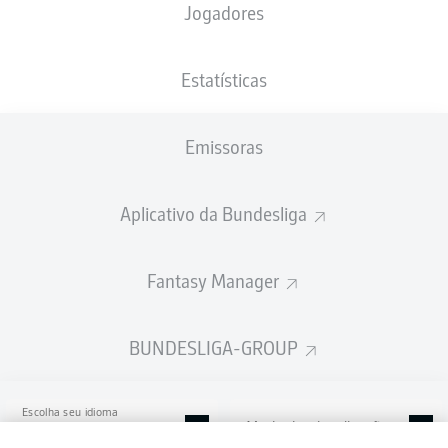
Jogadores
EINTRACHT-STADION
Estatísticas
Emissoras
Publicidade
Aplicativo da Bundesliga
Ainda não temos conteúdo disponível para a sua seleção.
Fantasy Manager
BUNDESLIGA-GROUP
Escolha seu idioma
Modo de visualização
Português