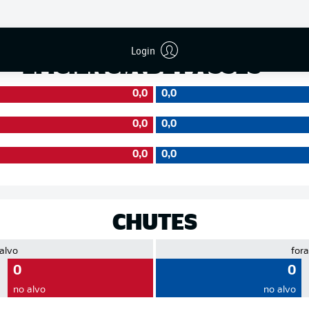
Precisão
Login
EFICIÊNCIA DE PASSES
0,0
0,0
0,0
0,0
0,0
0,0
CHUTES
 alvo
fora
0
0
no alvo
no alvo