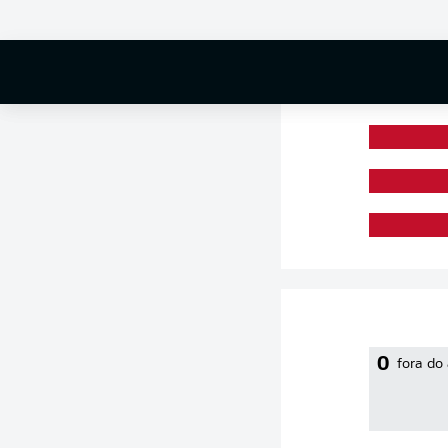
0 %
0
fora do