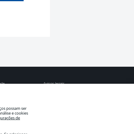
S
ade
Avisos legais
eferências
Aviso de privacidade
de uso
Trabalhe conosco
iços possam ser
Contato
nálise e cookies
gurações de
es