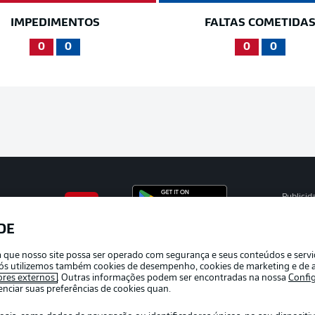
IMPEDIMENTOS
FALTAS COMETIDA
0
0
0
0
Publicid
Gerir pr
DE
APLICATIVO DA BUNDESLIGA
Termos 
ra que nosso site possa ser operado com segurança e seus conteúdos e serv
Marca
e nós utilizemos também cookies de desempenho, cookies de marketing e de a
ores externos
. Outras informações podem ser encontradas na nossa
Confi
Jogador
ciar suas preferências de cookies quan.