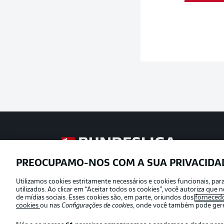
Football as it’s meant to be
PREOCUPAMO-NOS COM A SUA PRIVACIDA
Utilizamos cookies estritamente necessários e cookies funcionais, pa
Oferecido por
utilizados. Ao clicar em “Aceitar todos os cookies”, você autoriza qu
de mídias sociais. Esses cookies são, em parte, oriundos dos
forneced
cookies
ou nas
Configurações de cookies
, onde você também pode geren