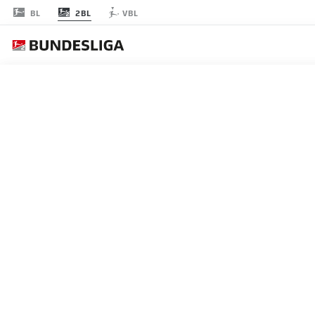
2BL
BL
VBL
RODADA 11
AO 