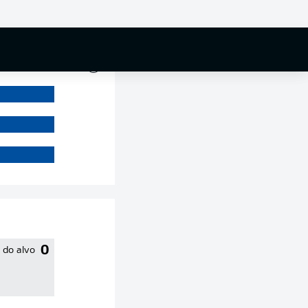
0 %
0
 do alvo