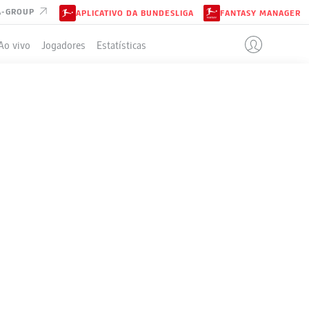
A-GROUP
APLICATIVO DA BUNDESLIGA
FANTASY MANAGER
Ao vivo
Jogadores
Estatísticas
ELA