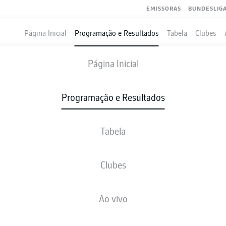
EMISSORAS
BUNDESLIG
Página Inicial
Programação e Resultados
Tabela
Clubes
NUREMBERG
-
DARMSTADT
Página Inicial
Programação e Resultados
Tabela
VIVO
NOTÍCIAS
ESCALAÇÕES
ESTATÍSTICAS
TAB
Clubes
Ao vivo