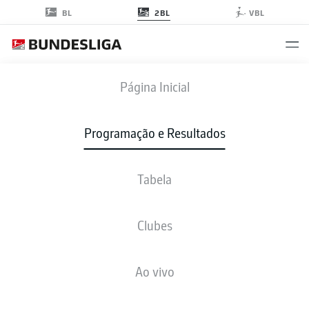
2BL
BL
VBL
SVD
-
FCM
Página Inicial
Programação e Resultados
Tabela
AO VIVO
NOTÍCIAS
ESCALAÇÕES
ESTATÍSTICAS
TABELA
Clubes
Ao vivo