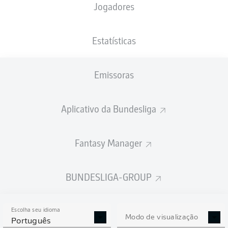
Jogadores
XGOLS
Estatísticas
Emissoras
Aplicativo da Bundesliga
Fantasy Manager
Goals
BUNDESLIGA-GROUP
PASSES REALIZADOS
Escolha seu idioma
0
0
Modo de visualização
Português
Precisão
0 %
0 %