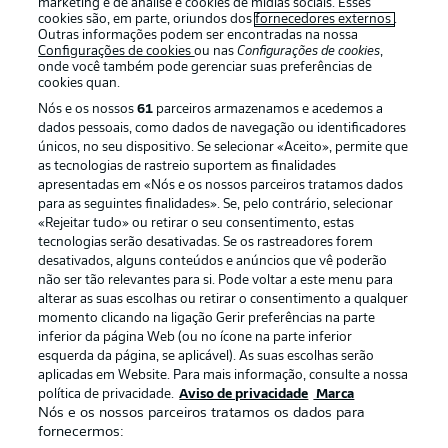
marketing e de análise e cookies de mídias sociais. Esses
cookies são, em parte, oriundos dos
fornecedores externos
.
Outras informações podem ser encontradas na nossa
Configurações de cookies
ou nas
Configurações de cookies
,
onde você também pode gerenciar suas preferências de
cookies quan.
Nós e os nossos
61
parceiros armazenamos e acedemos a
dados pessoais, como dados de navegação ou identificadores
únicos, no seu dispositivo. Se selecionar «Aceito», permite que
as tecnologias de rastreio suportem as finalidades
apresentadas em «Nós e os nossos parceiros tratamos dados
para as seguintes finalidades». Se, pelo contrário, selecionar
«Rejeitar tudo» ou retirar o seu consentimento, estas
Publicidade
Avisos legais
tecnologias serão desativadas. Se os rastreadores forem
Gerir preferências
Aviso de privacidade
desativados, alguns conteúdos e anúncios que vê poderão
não ser tão relevantes para si. Pode voltar a este menu para
Termos de uso
Trabalhe conosco
alterar as suas escolhas ou retirar o consentimento a qualquer
momento clicando na ligação Gerir preferências na parte
Marca
Contato
inferior da página Web (ou no ícone na parte inferior
Jogadores
esquerda da página, se aplicável). As suas escolhas serão
aplicadas em Website. Para mais informação, consulte a nossa
política de privacidade.
Aviso de privacidade
Marca
Nós e os nossos parceiros tratamos os dados para
fornecermos: