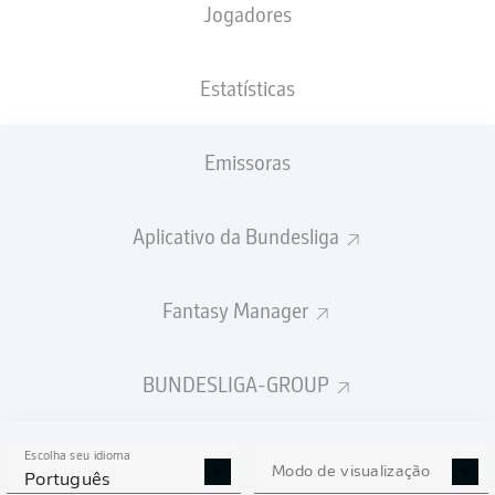
Jogadores
XGOLS
Estatísticas
Emissoras
Aplicativo da Bundesliga
Fantasy Manager
Goals
BUNDESLIGA-GROUP
PASSES REALIZADOS
Escolha seu idioma
0
0
Modo de visualização
Português
Precisão
0 %
0 %