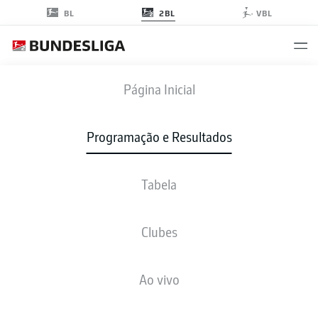
2BL
BL
VBL
STP
-
SGF
Página Inicial
Programação e Resultados
Tabela
AO VIVO
NOTÍCIAS
ESCALAÇÕES
ESTATÍSTICAS
TABELA
Clubes
Ao vivo