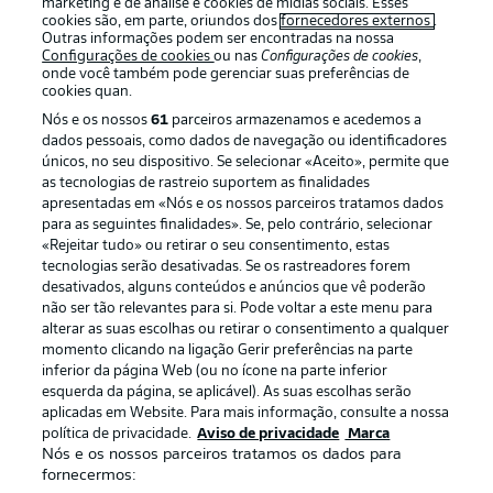
marketing e de análise e cookies de mídias sociais. Esses
cookies são, em parte, oriundos dos
fornecedores externos
.
Outras informações podem ser encontradas na nossa
Configurações de cookies
ou nas
Configurações de cookies
,
onde você também pode gerenciar suas preferências de
cookies quan.
Nós e os nossos
61
parceiros armazenamos e acedemos a
dados pessoais, como dados de navegação ou identificadores
únicos, no seu dispositivo. Se selecionar «Aceito», permite que
as tecnologias de rastreio suportem as finalidades
apresentadas em «Nós e os nossos parceiros tratamos dados
para as seguintes finalidades». Se, pelo contrário, selecionar
«Rejeitar tudo» ou retirar o seu consentimento, estas
Publicidade
Avisos legais
tecnologias serão desativadas. Se os rastreadores forem
Gerir preferências
Aviso de privacidade
desativados, alguns conteúdos e anúncios que vê poderão
não ser tão relevantes para si. Pode voltar a este menu para
Termos de uso
Trabalhe conosco
alterar as suas escolhas ou retirar o consentimento a qualquer
momento clicando na ligação Gerir preferências na parte
Marca
Contato
inferior da página Web (ou no ícone na parte inferior
Jogadores
esquerda da página, se aplicável). As suas escolhas serão
aplicadas em Website. Para mais informação, consulte a nossa
política de privacidade.
Aviso de privacidade
Marca
Nós e os nossos parceiros tratamos os dados para
fornecermos: