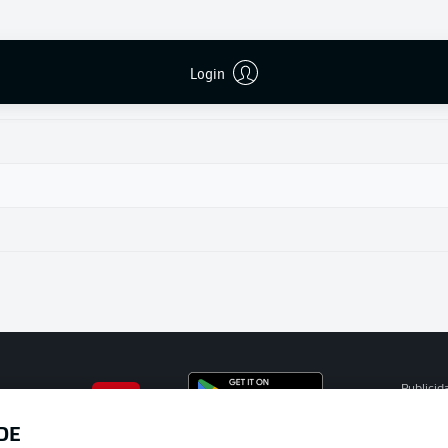
Login
Publicid
Gerir pr
DE
APLICATIVO DA BUNDESLIGA