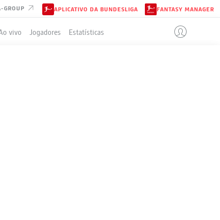
A-GROUP
APLICATIVO DA BUNDESLIGA
FANTASY MANAGER
Ao vivo
Jogadores
Estatísticas
ELA
+/-
P