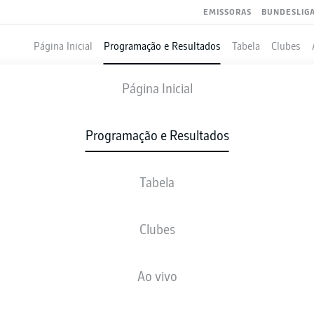
EMISSORAS
BUNDESLIG
Página Inicial
Programação e Resultados
Tabela
Clubes
ELVERSBERG
-
GREUTHER FÜRTH
Página Inicial
ELV
SGF
6
0
Programação e Resultados
Tabela
VIVO
NOTÍCIAS
ESCALAÇÕES
ESTATÍSTICAS
TAB
Clubes
V-E-P
G
Ao vivo