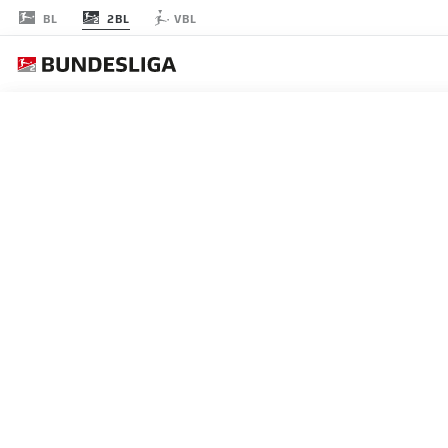
2BL
BL
VBL
RODADA 9
AO 
J