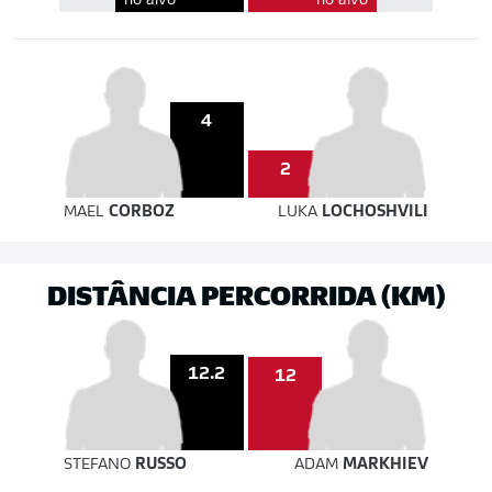
no alvo
no alvo
4
2
MAEL
CORBOZ
LUKA
LOCHOSHVILI
DISTÂNCIA PERCORRIDA (KM)
12.2
12
STEFANO
RUSSO
ADAM
MARKHIEV