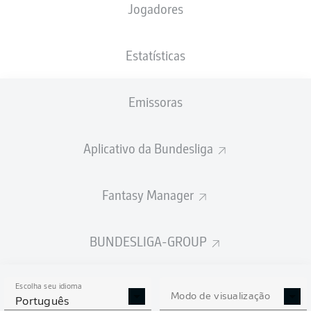
Jogadores
XGOLS
Estatísticas
1.83
Emissoras
1
1
0.95
Aplicativo da Bundesliga
Fantasy Manager
Goals
BUNDESLIGA-GROUP
PASSES REALIZADOS
Escolha seu idioma
539
270
Modo de visualização
Português
Precisão
82 %
64 %