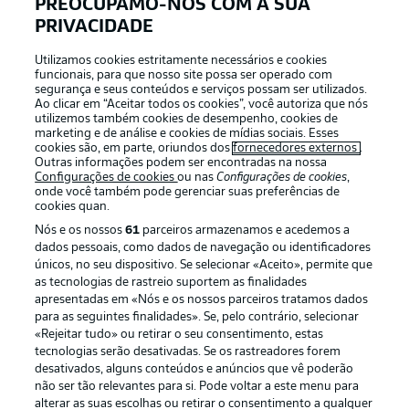
PREOCUPAMO-NOS COM A SUA
PRIVACIDADE
APLICATIVO DA BUNDESLIGA
Utilizamos cookies estritamente necessários e cookies
funcionais, para que nosso site possa ser operado com
segurança e seus conteúdos e serviços possam ser utilizados.
Ao clicar em “Aceitar todos os cookies”, você autoriza que nós
utilizemos também cookies de desempenho, cookies de
Oferecido por
marketing e de análise e cookies de mídias sociais. Esses
cookies são, em parte, oriundos dos
fornecedores externos
.
Outras informações podem ser encontradas na nossa
Configurações de cookies
ou nas
Configurações de cookies
,
onde você também pode gerenciar suas preferências de
cookies quan.
Nós e os nossos
61
parceiros armazenamos e acedemos a
dados pessoais, como dados de navegação ou identificadores
únicos, no seu dispositivo. Se selecionar «Aceito», permite que
as tecnologias de rastreio suportem as finalidades
apresentadas em «Nós e os nossos parceiros tratamos dados
para as seguintes finalidades». Se, pelo contrário, selecionar
«Rejeitar tudo» ou retirar o seu consentimento, estas
Publicidade
Avisos legais
tecnologias serão desativadas. Se os rastreadores forem
Gerir preferências
Aviso de privacidade
desativados, alguns conteúdos e anúncios que vê poderão
não ser tão relevantes para si. Pode voltar a este menu para
Termos de uso
Trabalhe conosco
alterar as suas escolhas ou retirar o consentimento a qualquer