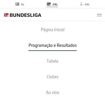
2BL
BL
VBL
DSC
-
FCN
Página Inicial
DSC
FCN
1
1
Programação e Resultados
Tabela
AO VIVO
NOTÍCIAS
ESCALAÇÕES
ESTATÍSTICAS
TABELA
Clubes
Ao vivo