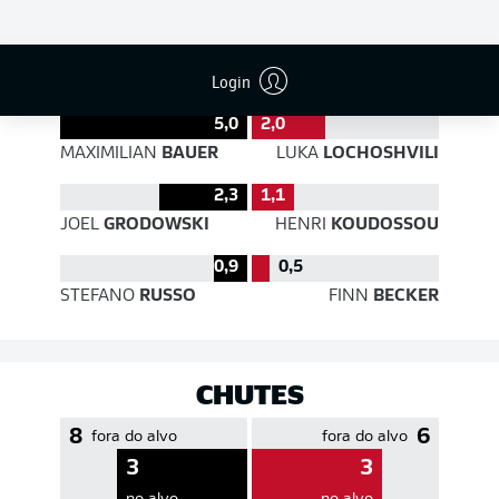
EFICIÊNCIA DE PASSES
Login
5,0
2,0
MAXIMILIAN
BAUER
LUKA
LOCHOSHVILI
2,3
1,1
JOEL
GRODOWSKI
HENRI
KOUDOSSOU
0,9
0,5
STEFANO
RUSSO
FINN
BECKER
CHUTES
8
6
fora do alvo
fora do alvo
3
3