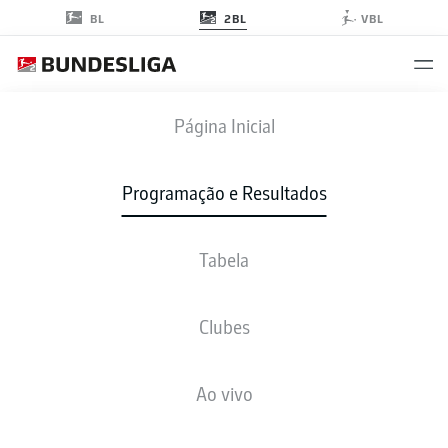
2BL
BL
VBL
PRM
-
SGF
Página Inicial
PRM
SGF
0
0
Programação e Resultados
Tabela
AO VIVO
NOTÍCIAS
ESCALAÇÕES
ESTATÍSTICAS
TABELA
Clubes
J
V-E-P
G
+/-
P
Ao vivo