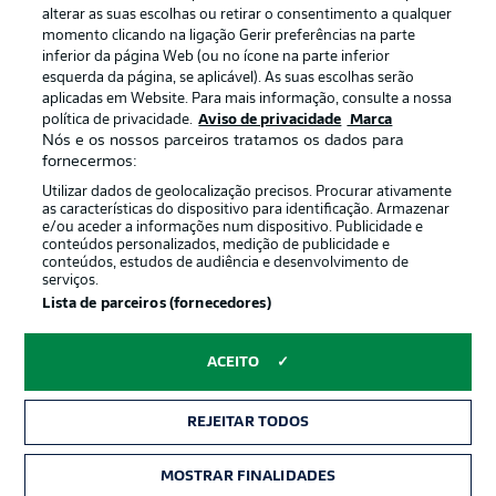
alterar as suas escolhas ou retirar o consentimento a qualquer
momento clicando na ligação Gerir preferências na parte
inferior da página Web (ou no ícone na parte inferior
esquerda da página, se aplicável). As suas escolhas serão
aplicadas em Website. Para mais informação, consulte a nossa
política de privacidade.
Aviso de privacidade
Marca
Nós e os nossos parceiros tratamos os dados para
Publicidade
Avisos legais
fornecermos:
Gerir preferências
Aviso de privacidade
Utilizar dados de geolocalização precisos. Procurar ativamente
as características do dispositivo para identificação. Armazenar
Termos de uso
Trabalhe conosco
e/ou aceder a informações num dispositivo. Publicidade e
conteúdos personalizados, medição de publicidade e
Marca
Contato
conteúdos, estudos de audiência e desenvolvimento de
serviços.
Jogadores
Lista de parceiros (fornecedores)
ACEITO
REJEITAR TODOS
MOSTRAR FINALIDADES