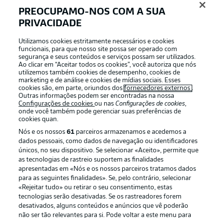
PREOCUPAMO-NOS COM A SUA
PRIVACIDADE
Utilizamos cookies estritamente necessários e cookies
funcionais, para que nosso site possa ser operado com
segurança e seus conteúdos e serviços possam ser utilizados.
Ao clicar em “Aceitar todos os cookies”, você autoriza que nós
Football as it’s meant to be
utilizemos também cookies de desempenho, cookies de
marketing e de análise e cookies de mídias sociais. Esses
cookies são, em parte, oriundos dos
fornecedores externos
.
Outras informações podem ser encontradas na nossa
Configurações de cookies
ou nas
Configurações de cookies
,
onde você também pode gerenciar suas preferências de
APLICATIVO DA BUNDESLIGA
cookies quan.
Nós e os nossos
61
parceiros armazenamos e acedemos a
dados pessoais, como dados de navegação ou identificadores
únicos, no seu dispositivo. Se selecionar «Aceito», permite que
as tecnologias de rastreio suportem as finalidades
apresentadas em «Nós e os nossos parceiros tratamos dados
Oferecido por
para as seguintes finalidades». Se, pelo contrário, selecionar
«Rejeitar tudo» ou retirar o seu consentimento, estas
tecnologias serão desativadas. Se os rastreadores forem
desativados, alguns conteúdos e anúncios que vê poderão
não ser tão relevantes para si. Pode voltar a este menu para