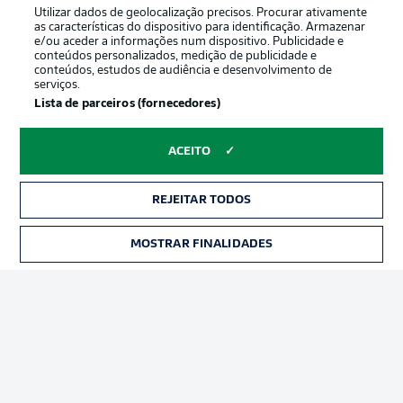
Utilizar dados de geolocalização precisos. Procurar ativamente
as características do dispositivo para identificação. Armazenar
e/ou aceder a informações num dispositivo. Publicidade e
conteúdos personalizados, medição de publicidade e
conteúdos, estudos de audiência e desenvolvimento de
serviços.
Lista de parceiros (fornecedores)
ACEITO
REJEITAR TODOS
Publicidade
Avisos legais
Gerir preferências
Aviso de privacidade
MOSTRAR FINALIDADES
Termos de uso
Trabalhe conosco
Marca
Contato
Jogadores