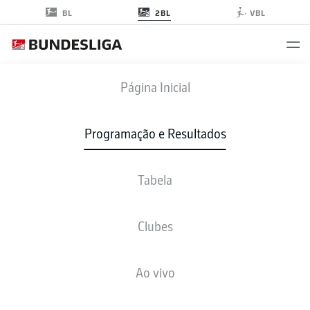
2BL
BL
VBL
BOC
-
S04
Página Inicial
BOC
S04
2
0
Programação e Resultados
Tabela
AO VIVO
NOTÍCIAS
ESCALAÇÕES
ESTATÍSTICAS
TABELA
Clubes
Infelizmente não existem resultados para a sua busca
Ao vivo