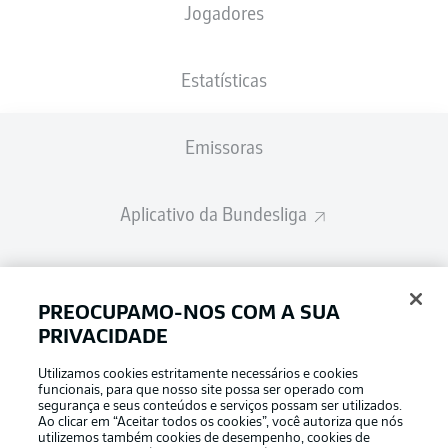
Jogadores
Estatísticas
Emissoras
Aplicativo da Bundesliga
Fantasy Manager
PREOCUPAMO-NOS COM A SUA
PRIVACIDADE
BUNDESLIGA-GROUP
Utilizamos cookies estritamente necessários e cookies
funcionais, para que nosso site possa ser operado com
segurança e seus conteúdos e serviços possam ser utilizados.
Escolha seu idioma
Ao clicar em “Aceitar todos os cookies”, você autoriza que nós
Modo de visualização
Português
utilizemos também cookies de desempenho, cookies de