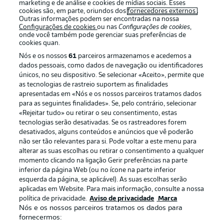
marketing e de análise e cookies de mídias sociais. Esses
cookies são, em parte, oriundos dos
fornecedores externos
.
Outras informações podem ser encontradas na nossa
Configurações de cookies
ou nas
Configurações de cookies
,
Login
onde você também pode gerenciar suas preferências de
cookies quan.
Nós e os nossos
61
parceiros armazenamos e acedemos a
dados pessoais, como dados de navegação ou identificadores
únicos, no seu dispositivo. Se selecionar «Aceito», permite que
as tecnologias de rastreio suportem as finalidades
apresentadas em «Nós e os nossos parceiros tratamos dados
para as seguintes finalidades». Se, pelo contrário, selecionar
«Rejeitar tudo» ou retirar o seu consentimento, estas
Football as it’s meant to be
tecnologias serão desativadas. Se os rastreadores forem
desativados, alguns conteúdos e anúncios que vê poderão
não ser tão relevantes para si. Pode voltar a este menu para
alterar as suas escolhas ou retirar o consentimento a qualquer
momento clicando na ligação Gerir preferências na parte
APLICATIVO DA BUNDESLIGA
inferior da página Web (ou no ícone na parte inferior
esquerda da página, se aplicável). As suas escolhas serão
aplicadas em Website. Para mais informação, consulte a nossa
política de privacidade.
Aviso de privacidade
Marca
Nós e os nossos parceiros tratamos os dados para
fornecermos:
Oferecido por