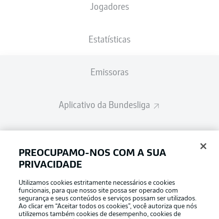
Jogadores
Estatísticas
Emissoras
Aplicativo da Bundesliga
Fantasy Manager
PREOCUPAMO-NOS COM A SUA
PRIVACIDADE
BUNDESLIGA-GROUP
Utilizamos cookies estritamente necessários e cookies
funcionais, para que nosso site possa ser operado com
segurança e seus conteúdos e serviços possam ser utilizados.
Escolha seu idioma
Ao clicar em “Aceitar todos os cookies”, você autoriza que nós
Modo de visualização
Português
utilizemos também cookies de desempenho, cookies de