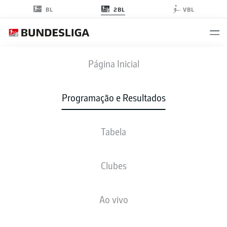
2BL
BL
VBL
F95
-
FCM
Página Inicial
F95
FCM
2
1
Programação e Resultados
Tabela
AO VIVO
NOTÍCIAS
ESCALAÇÕES
ESTATÍSTICAS
TABELA
Clubes
Infelizmente não existem resultados para a sua busca
Ao vivo