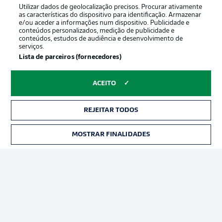
Utilizar dados de geolocalização precisos. Procurar ativamente
as características do dispositivo para identificação. Armazenar
e/ou aceder a informações num dispositivo. Publicidade e
conteúdos personalizados, medição de publicidade e
conteúdos, estudos de audiência e desenvolvimento de
serviços.
Lista de parceiros (fornecedores)
ACEITO
REJEITAR TODOS
Publicidade
Avisos legais
Gerir preferências
Aviso de privacidade
MOSTRAR FINALIDADES
Termos de uso
Trabalhe conosco
Marca
Contato
Jogadores