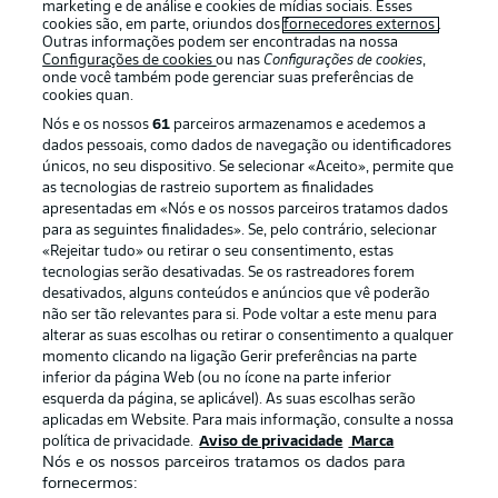
marketing e de análise e cookies de mídias sociais. Esses
cookies são, em parte, oriundos dos
fornecedores externos
.
Outras informações podem ser encontradas na nossa
Configurações de cookies
ou nas
Configurações de cookies
,
Login
onde você também pode gerenciar suas preferências de
cookies quan.
Nós e os nossos
61
parceiros armazenamos e acedemos a
dados pessoais, como dados de navegação ou identificadores
únicos, no seu dispositivo. Se selecionar «Aceito», permite que
as tecnologias de rastreio suportem as finalidades
apresentadas em «Nós e os nossos parceiros tratamos dados
para as seguintes finalidades». Se, pelo contrário, selecionar
«Rejeitar tudo» ou retirar o seu consentimento, estas
Football as it’s meant to be
tecnologias serão desativadas. Se os rastreadores forem
desativados, alguns conteúdos e anúncios que vê poderão
não ser tão relevantes para si. Pode voltar a este menu para
alterar as suas escolhas ou retirar o consentimento a qualquer
momento clicando na ligação Gerir preferências na parte
APLICATIVO DA BUNDESLIGA
inferior da página Web (ou no ícone na parte inferior
esquerda da página, se aplicável). As suas escolhas serão
aplicadas em Website. Para mais informação, consulte a nossa
política de privacidade.
Aviso de privacidade
Marca
Nós e os nossos parceiros tratamos os dados para
fornecermos:
Oferecido por