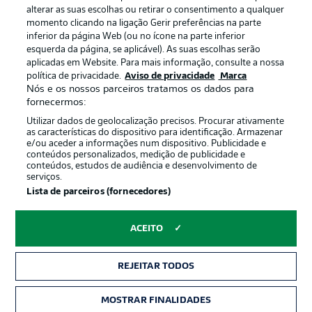
Termos de uso
Trabalhe conosco
alterar as suas escolhas ou retirar o consentimento a qualquer
momento clicando na ligação Gerir preferências na parte
Marca
Contato
inferior da página Web (ou no ícone na parte inferior
Jogadores
esquerda da página, se aplicável). As suas escolhas serão
aplicadas em Website. Para mais informação, consulte a nossa
política de privacidade.
Aviso de privacidade
Marca
Nós e os nossos parceiros tratamos os dados para
fornecermos:
Utilizar dados de geolocalização precisos. Procurar ativamente
as características do dispositivo para identificação. Armazenar
e/ou aceder a informações num dispositivo. Publicidade e
conteúdos personalizados, medição de publicidade e
conteúdos, estudos de audiência e desenvolvimento de
serviços.
© 2026 Bundesliga-Gruppe GmbH
Lista de parceiros (fornecedores)
Escolha seu idioma
ACEITO
Português
REJEITAR TODOS
Modo de visualização
MOSTRAR FINALIDADES