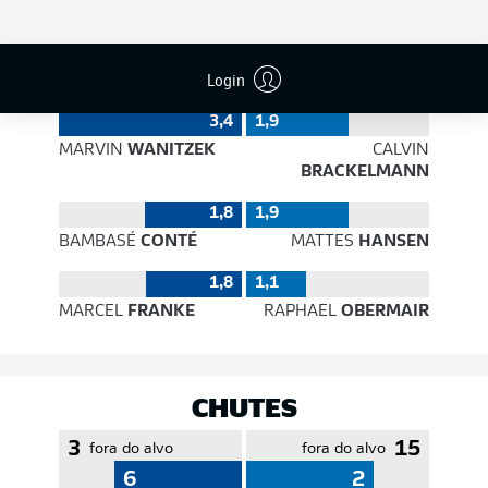
EFICIÊNCIA DE PASSES
Login
3,4
1,9
MARVIN
WANITZEK
CALVIN
BRACKELMANN
1,8
1,9
BAMBASÉ
CONTÉ
MATTES
HANSEN
1,8
1,1
MARCEL
FRANKE
RAPHAEL
OBERMAIR
CHUTES
3
15
fora do alvo
fora do alvo
6
2