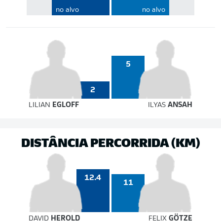
no alvo
no alvo
5
2
LILIAN
EGLOFF
ILYAS
ANSAH
DISTÂNCIA PERCORRIDA (KM)
12.4
11
DAVID
HEROLD
FELIX
GÖTZE