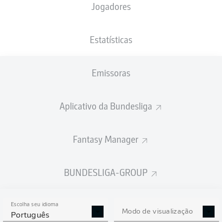
Jogadores
XGOLS
Estatísticas
3
Emissoras
2.3
1.55
Aplicativo da Bundesliga
Fantasy Manager
0
Goals
BUNDESLIGA-GROUP
PASSES REALIZADOS
Escolha seu idioma
458
529
Modo de visualização
Português
Precisão
83 %
86 %