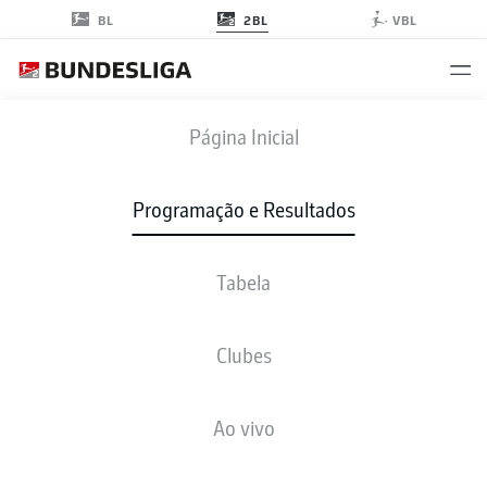
2BL
BL
VBL
KSC
-
SCP
Página Inicial
KSC
SCP
3
0
Programação e Resultados
Tabela
AO VIVO
NOTÍCIAS
ESCALAÇÕES
ESTATÍSTICAS
TABELA
Clubes
Ao vivo