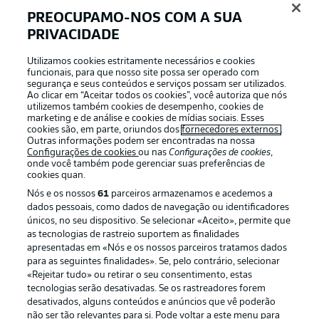
PREOCUPAMO-NOS COM A SUA
PRIVACIDADE
APLICATIVO DA BUNDESLIGA
Utilizamos cookies estritamente necessários e cookies
funcionais, para que nosso site possa ser operado com
segurança e seus conteúdos e serviços possam ser utilizados.
Ao clicar em “Aceitar todos os cookies”, você autoriza que nós
utilizemos também cookies de desempenho, cookies de
Oferecido por
marketing e de análise e cookies de mídias sociais. Esses
cookies são, em parte, oriundos dos
fornecedores externos
.
Outras informações podem ser encontradas na nossa
Configurações de cookies
ou nas
Configurações de cookies
,
onde você também pode gerenciar suas preferências de
cookies quan.
Nós e os nossos
61
parceiros armazenamos e acedemos a
dados pessoais, como dados de navegação ou identificadores
únicos, no seu dispositivo. Se selecionar «Aceito», permite que
as tecnologias de rastreio suportem as finalidades
apresentadas em «Nós e os nossos parceiros tratamos dados
para as seguintes finalidades». Se, pelo contrário, selecionar
«Rejeitar tudo» ou retirar o seu consentimento, estas
Publicidade
Avisos legais
tecnologias serão desativadas. Se os rastreadores forem
Gerir preferências
Aviso de privacidade
desativados, alguns conteúdos e anúncios que vê poderão
não ser tão relevantes para si. Pode voltar a este menu para