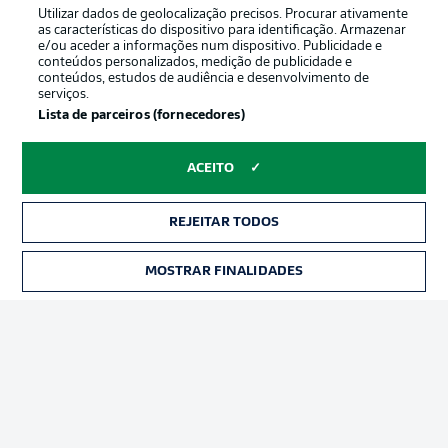
Utilizar dados de geolocalização precisos. Procurar ativamente
as características do dispositivo para identificação. Armazenar
e/ou aceder a informações num dispositivo. Publicidade e
conteúdos personalizados, medição de publicidade e
conteúdos, estudos de audiência e desenvolvimento de
serviços.
Lista de parceiros (fornecedores)
ACEITO
REJEITAR TODOS
Publicidade
Avisos legais
Gerir preferências
Aviso de privacidade
MOSTRAR FINALIDADES
Termos de uso
Trabalhe conosco
Marca
Contato
Jogadores