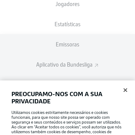
Jogadores
Estatísticas
Emissoras
Aplicativo da Bundesliga
Fantasy Manager
PREOCUPAMO-NOS COM A SUA
PRIVACIDADE
BUNDESLIGA-GROUP
Utilizamos cookies estritamente necessários e cookies
funcionais, para que nosso site possa ser operado com
segurança e seus conteúdos e serviços possam ser utilizados.
Escolha seu idioma
Ao clicar em “Aceitar todos os cookies”, você autoriza que nós
Modo de visualização
Português
utilizemos também cookies de desempenho, cookies de