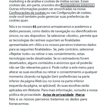
marketing e de análise e cookies de mídias sociais. Esses
cookies são, em parte, oriundos dos
fornecedores externos
.
Outras informações podem ser encontradas na nossa
Configurações de cookies
ou nas
Configurações de cookies
,
Login
onde você também pode gerenciar suas preferências de
cookies quan.
Nós e os nossos
61
parceiros armazenamos e acedemos a
dados pessoais, como dados de navegação ou identificadores
únicos, no seu dispositivo. Se selecionar «Aceito», permite que
as tecnologias de rastreio suportem as finalidades
apresentadas em «Nós e os nossos parceiros tratamos dados
para as seguintes finalidades». Se, pelo contrário, selecionar
«Rejeitar tudo» ou retirar o seu consentimento, estas
Football as it’s meant to be
tecnologias serão desativadas. Se os rastreadores forem
desativados, alguns conteúdos e anúncios que vê poderão
não ser tão relevantes para si. Pode voltar a este menu para
alterar as suas escolhas ou retirar o consentimento a qualquer
momento clicando na ligação Gerir preferências na parte
APLICATIVO DA BUNDESLIGA
inferior da página Web (ou no ícone na parte inferior
esquerda da página, se aplicável). As suas escolhas serão
aplicadas em Website. Para mais informação, consulte a nossa
política de privacidade.
Aviso de privacidade
Marca
Nós e os nossos parceiros tratamos os dados para
fornecermos:
Oferecido por