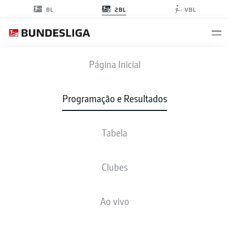
2BL
BL
VBL
EBS
-
FCK
Página Inicial
EBS
FCK
2
0
Programação e Resultados
Tabela
AO VIVO
NOTÍCIAS
ESCALAÇÕES
ESTATÍSTICAS
TABELA
Clubes
Infelizmente não existem resultados para a sua busca
Ao vivo