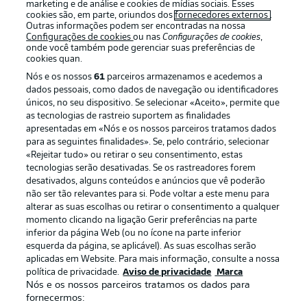
marketing e de análise e cookies de mídias sociais. Esses
cookies são, em parte, oriundos dos
fornecedores externos
.
Outras informações podem ser encontradas na nossa
Configurações de cookies
ou nas
Configurações de cookies
,
Login
onde você também pode gerenciar suas preferências de
cookies quan.
Nós e os nossos
61
parceiros armazenamos e acedemos a
dados pessoais, como dados de navegação ou identificadores
únicos, no seu dispositivo. Se selecionar «Aceito», permite que
as tecnologias de rastreio suportem as finalidades
apresentadas em «Nós e os nossos parceiros tratamos dados
para as seguintes finalidades». Se, pelo contrário, selecionar
«Rejeitar tudo» ou retirar o seu consentimento, estas
Football as it’s meant to be
tecnologias serão desativadas. Se os rastreadores forem
desativados, alguns conteúdos e anúncios que vê poderão
não ser tão relevantes para si. Pode voltar a este menu para
alterar as suas escolhas ou retirar o consentimento a qualquer
momento clicando na ligação Gerir preferências na parte
APLICATIVO DA BUNDESLIGA
inferior da página Web (ou no ícone na parte inferior
esquerda da página, se aplicável). As suas escolhas serão
aplicadas em Website. Para mais informação, consulte a nossa
política de privacidade.
Aviso de privacidade
Marca
Nós e os nossos parceiros tratamos os dados para
fornecermos:
Oferecido por