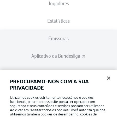
Jogadores
Estatísticas
Emissoras
Aplicativo da Bundesliga
Fantasy Manager
PREOCUPAMO-NOS COM A SUA
PRIVACIDADE
BUNDESLIGA-GROUP
Utilizamos cookies estritamente necessários e cookies
funcionais, para que nosso site possa ser operado com
segurança e seus conteúdos e serviços possam ser utilizados.
Escolha seu idioma
Ao clicar em “Aceitar todos os cookies”, você autoriza que nós
Modo de visualização
Português
utilizemos também cookies de desempenho, cookies de