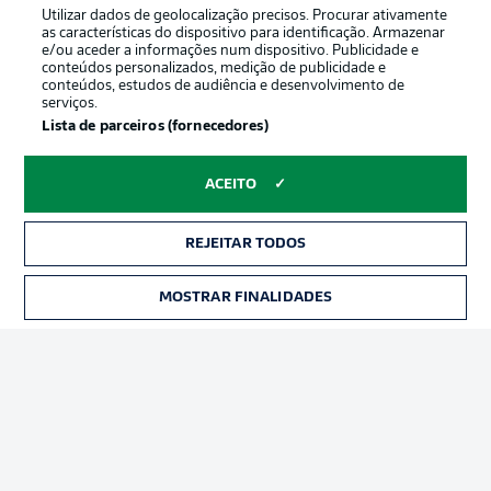
Utilizar dados de geolocalização precisos. Procurar ativamente
as características do dispositivo para identificação. Armazenar
e/ou aceder a informações num dispositivo. Publicidade e
conteúdos personalizados, medição de publicidade e
conteúdos, estudos de audiência e desenvolvimento de
serviços.
Lista de parceiros (fornecedores)
ACEITO
REJEITAR TODOS
Publicidade
Avisos legais
Gerir preferências
Aviso de privacidade
MOSTRAR FINALIDADES
Termos de uso
Trabalhe conosco
Marca
Contato
Jogadores