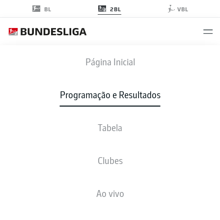
2BL
BL
VBL
HSV
-
H96
Página Inicial
HSV
H96
2
2
Programação e Resultados
Tabela
AO VIVO
NOTÍCIAS
ESCALAÇÕES
ESTATÍSTICAS
TABELA
Clubes
Infelizmente não existem resultados para a sua busca
Ao vivo