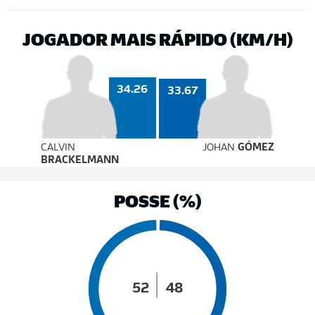
JOGADOR MAIS RÁPIDO (KM/H)
34.26
33.67
CALVIN
JOHAN
GÓMEZ
BRACKELMANN
POSSE (%)
52
48