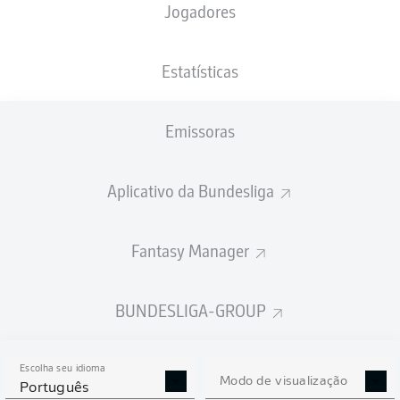
Jogadores
XGOLS
Estatísticas
1.61
Emissoras
Aplicativo da Bundesliga
0.56
Fantasy Manager
0
0
Goals
BUNDESLIGA-GROUP
PASSES REALIZADOS
Escolha seu idioma
442
391
Modo de visualização
Português
Precisão
80 %
79 %