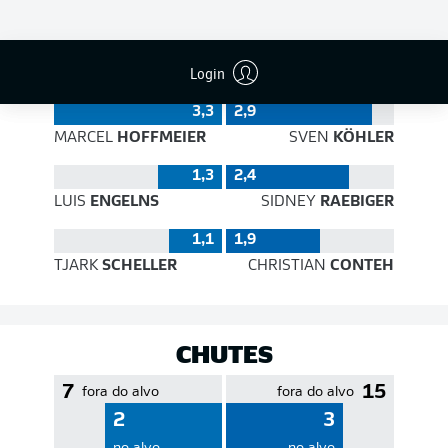
EFICIÊNCIA DE PASSES
Login
3,3
2,9
MARCEL
HOFFMEIER
SVEN
KÖHLER
1,3
2,4
LUIS
ENGELNS
SIDNEY
RAEBIGER
1,1
1,9
TJARK
SCHELLER
CHRISTIAN
CONTEH
CHUTES
7
15
fora do alvo
fora do alvo
2
3