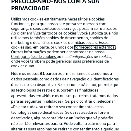
PREOCUPAMO-NOS COM A SUA
PRIVACIDADE
APLICATIVO DA BUNDESLIGA
Utilizamos cookies estritamente necessários e cookies
funcionais, para que nosso site possa ser operado com
segurança e seus conteúdos e serviços possam ser utilizados.
Ao clicar em “Aceitar todos os cookies”, você autoriza que nós
utilizemos também cookies de desempenho, cookies de
Oferecido por
marketing e de análise e cookies de mídias sociais. Esses
cookies são, em parte, oriundos dos
fornecedores externos
.
Outras informações podem ser encontradas na nossa
Configurações de cookies
ou nas
Configurações de cookies
,
onde você também pode gerenciar suas preferências de
cookies quan.
Nós e os nossos
61
parceiros armazenamos e acedemos a
dados pessoais, como dados de navegação ou identificadores
únicos, no seu dispositivo. Se selecionar «Aceito», permite que
as tecnologias de rastreio suportem as finalidades
apresentadas em «Nós e os nossos parceiros tratamos dados
para as seguintes finalidades». Se, pelo contrário, selecionar
«Rejeitar tudo» ou retirar o seu consentimento, estas
Publicidade
Avisos legais
tecnologias serão desativadas. Se os rastreadores forem
Gerir preferências
Aviso de privacidade
desativados, alguns conteúdos e anúncios que vê poderão
não ser tão relevantes para si. Pode voltar a este menu para
Termos de uso
Trabalhe conosco
alterar as suas escolhas ou retirar o consentimento a qualquer