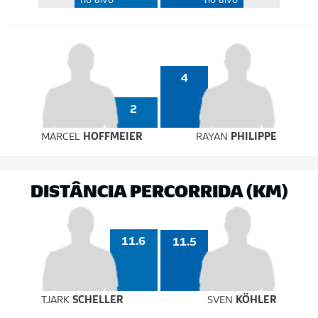
no alvo
no alvo
4
2
MARCEL
HOFFMEIER
RAYAN
PHILIPPE
DISTÂNCIA PERCORRIDA (KM)
11.6
11.5
TJARK
SCHELLER
SVEN
KÖHLER