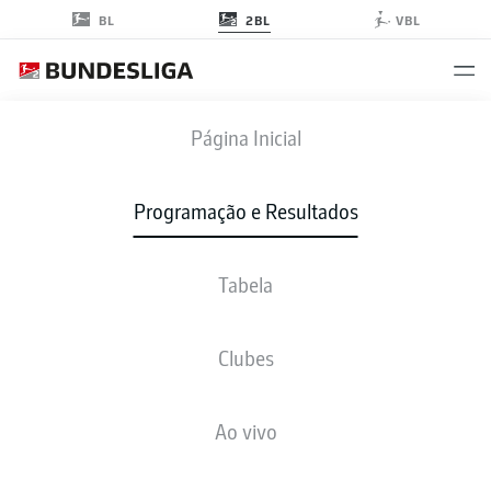
2BL
BL
VBL
SCP
-
EBS
Página Inicial
SCP
EBS
0
0
Programação e Resultados
Tabela
AO VIVO
NOTÍCIAS
ESCALAÇÕES
ESTATÍSTICAS
TABELA
Clubes
Ao vivo