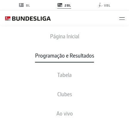
2BL
BL
VBL
SVD
-
F95
Página Inicial
SVD
F95
0
2
Programação e Resultados
Tabela
AO VIVO
NOTÍCIAS
ESCALAÇÕES
ESTATÍSTICAS
TABELA
Clubes
Ao vivo