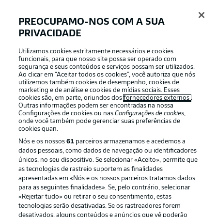
PREOCUPAMO-NOS COM A SUA
PRIVACIDADE
APLICATIVO DA BUNDESLIGA
Utilizamos cookies estritamente necessários e cookies
funcionais, para que nosso site possa ser operado com
segurança e seus conteúdos e serviços possam ser utilizados.
Ao clicar em “Aceitar todos os cookies”, você autoriza que nós
utilizemos também cookies de desempenho, cookies de
Oferecido por
marketing e de análise e cookies de mídias sociais. Esses
cookies são, em parte, oriundos dos
fornecedores externos
.
Outras informações podem ser encontradas na nossa
Configurações de cookies
ou nas
Configurações de cookies
,
onde você também pode gerenciar suas preferências de
cookies quan.
Nós e os nossos
61
parceiros armazenamos e acedemos a
dados pessoais, como dados de navegação ou identificadores
únicos, no seu dispositivo. Se selecionar «Aceito», permite que
as tecnologias de rastreio suportem as finalidades
apresentadas em «Nós e os nossos parceiros tratamos dados
para as seguintes finalidades». Se, pelo contrário, selecionar
«Rejeitar tudo» ou retirar o seu consentimento, estas
Publicidade
Avisos legais
tecnologias serão desativadas. Se os rastreadores forem
Gerir preferências
Aviso de privacidade
desativados, alguns conteúdos e anúncios que vê poderão