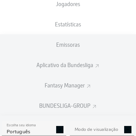
Jogadores
XGOLS
Estatísticas
2
Emissoras
1.49
Aplicativo da Bundesliga
0.81
Fantasy Manager
0
Goals
BUNDESLIGA-GROUP
PASSES REALIZADOS
Escolha seu idioma
424
532
Modo de visualização
Português
Precisão
84 %
89 %