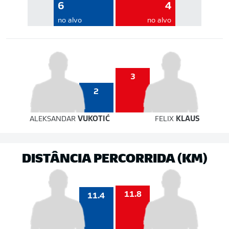
6
4
no alvo
no alvo
3
2
ALEKSANDAR
VUKOTIĆ
FELIX
KLAUS
DISTÂNCIA PERCORRIDA (KM)
11.8
11.4