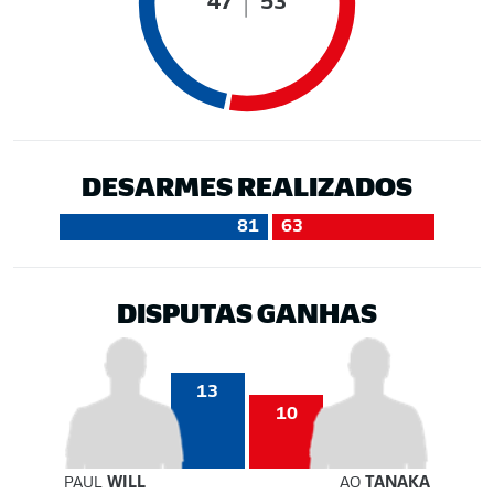
47
53
DESARMES REALIZADOS
81
63
DISPUTAS GANHAS
13
10
PAUL
WILL
AO
TANAKA