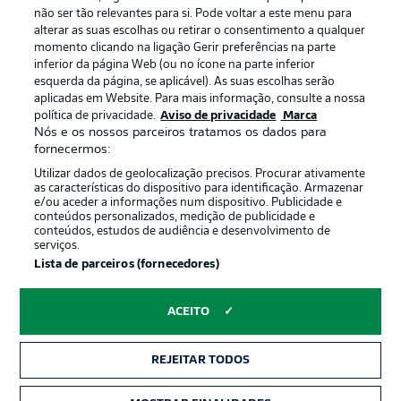
não ser tão relevantes para si. Pode voltar a este menu para
Termos de uso
Trabalhe conosco
alterar as suas escolhas ou retirar o consentimento a qualquer
momento clicando na ligação Gerir preferências na parte
Marca
Contato
inferior da página Web (ou no ícone na parte inferior
Jogadores
esquerda da página, se aplicável). As suas escolhas serão
aplicadas em Website. Para mais informação, consulte a nossa
política de privacidade.
Aviso de privacidade
Marca
Nós e os nossos parceiros tratamos os dados para
fornecermos:
Utilizar dados de geolocalização precisos. Procurar ativamente
as características do dispositivo para identificação. Armazenar
e/ou aceder a informações num dispositivo. Publicidade e
conteúdos personalizados, medição de publicidade e
conteúdos, estudos de audiência e desenvolvimento de
serviços.
© 2026 Bundesliga-Gruppe GmbH
Lista de parceiros (fornecedores)
Escolha seu idioma
ACEITO
Português
REJEITAR TODOS
Modo de visualização