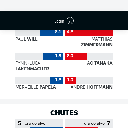
EFICIÊNCIA DE PASSES
Login
2,1
4,2
PAUL
WILL
MATTHIAS
ZIMMERMANN
1,8
2,0
FYNN-LUCA
AO
TANAKA
LAKENMACHER
1,2
1,0
MERVEILLE
PAPELA
ANDRÉ
HOFFMANN
CHUTES
5
7
fora do alvo
fora do alvo