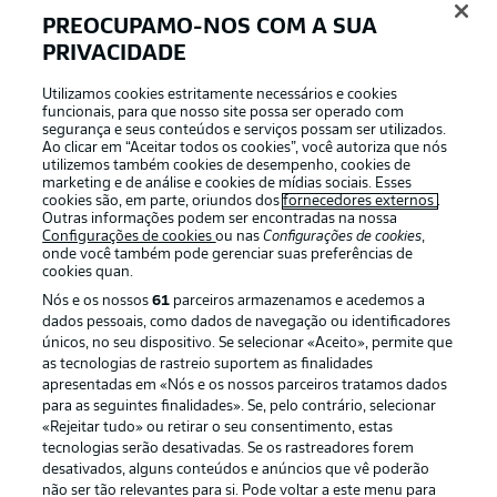
PREOCUPAMO-NOS COM A SUA
PRIVACIDADE
Utilizamos cookies estritamente necessários e cookies
funcionais, para que nosso site possa ser operado com
segurança e seus conteúdos e serviços possam ser utilizados.
Ao clicar em “Aceitar todos os cookies”, você autoriza que nós
Football as it’s meant to be
utilizemos também cookies de desempenho, cookies de
marketing e de análise e cookies de mídias sociais. Esses
cookies são, em parte, oriundos dos
fornecedores externos
.
Outras informações podem ser encontradas na nossa
Configurações de cookies
ou nas
Configurações de cookies
,
onde você também pode gerenciar suas preferências de
APLICATIVO DA BUNDESLIGA
cookies quan.
Nós e os nossos
61
parceiros armazenamos e acedemos a
dados pessoais, como dados de navegação ou identificadores
únicos, no seu dispositivo. Se selecionar «Aceito», permite que
as tecnologias de rastreio suportem as finalidades
apresentadas em «Nós e os nossos parceiros tratamos dados
Oferecido por
para as seguintes finalidades». Se, pelo contrário, selecionar
«Rejeitar tudo» ou retirar o seu consentimento, estas
tecnologias serão desativadas. Se os rastreadores forem
desativados, alguns conteúdos e anúncios que vê poderão
não ser tão relevantes para si. Pode voltar a este menu para