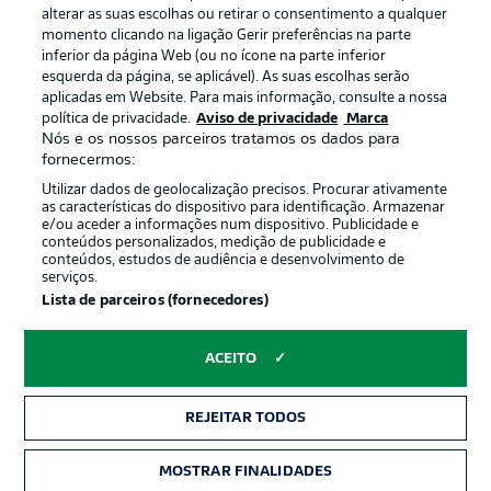
alterar as suas escolhas ou retirar o consentimento a qualquer
momento clicando na ligação Gerir preferências na parte
inferior da página Web (ou no ícone na parte inferior
esquerda da página, se aplicável). As suas escolhas serão
aplicadas em Website. Para mais informação, consulte a nossa
política de privacidade.
Aviso de privacidade
Marca
Nós e os nossos parceiros tratamos os dados para
Publicidade
Avisos legais
fornecermos:
Gerir preferências
Aviso de privacidade
Utilizar dados de geolocalização precisos. Procurar ativamente
as características do dispositivo para identificação. Armazenar
Termos de uso
Trabalhe conosco
e/ou aceder a informações num dispositivo. Publicidade e
conteúdos personalizados, medição de publicidade e
Marca
Contato
conteúdos, estudos de audiência e desenvolvimento de
serviços.
Jogadores
Lista de parceiros (fornecedores)
ACEITO
REJEITAR TODOS
MOSTRAR FINALIDADES