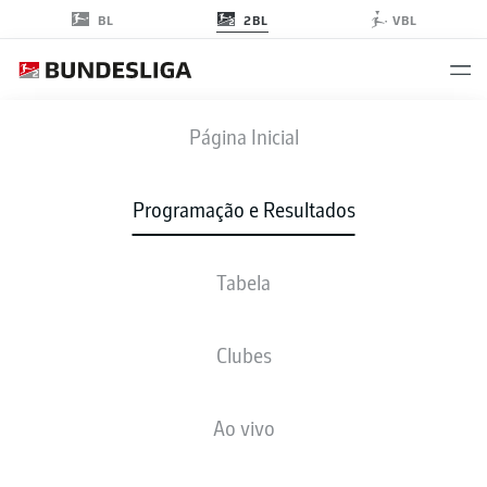
2BL
BL
VBL
SGF
-
S04
Página Inicial
SGF
S04
2
0
Programação e Resultados
Tabela
AO VIVO
NOTÍCIAS
ESCALAÇÕES
ESTATÍSTICAS
TABELA
Clubes
J
V-E-P
G
+/-
P
Ao vivo