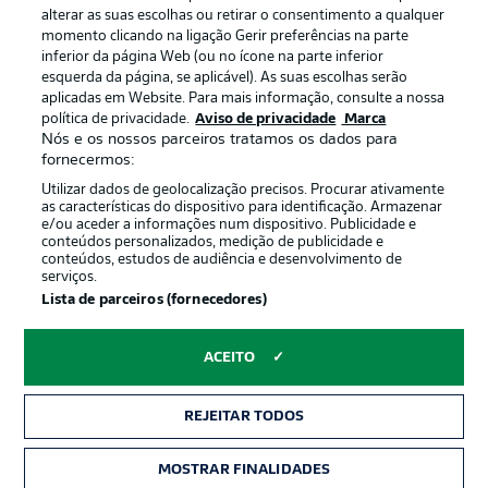
Termos de uso
Trabalhe conosco
alterar as suas escolhas ou retirar o consentimento a qualquer
momento clicando na ligação Gerir preferências na parte
Marca
Contato
inferior da página Web (ou no ícone na parte inferior
Jogadores
esquerda da página, se aplicável). As suas escolhas serão
aplicadas em Website. Para mais informação, consulte a nossa
política de privacidade.
Aviso de privacidade
Marca
Nós e os nossos parceiros tratamos os dados para
fornecermos:
Utilizar dados de geolocalização precisos. Procurar ativamente
as características do dispositivo para identificação. Armazenar
e/ou aceder a informações num dispositivo. Publicidade e
conteúdos personalizados, medição de publicidade e
conteúdos, estudos de audiência e desenvolvimento de
serviços.
© 2026 Bundesliga-Gruppe GmbH
Lista de parceiros (fornecedores)
Escolha seu idioma
ACEITO
Português
REJEITAR TODOS
Modo de visualização
MOSTRAR FINALIDADES