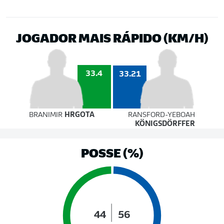
JOGADOR MAIS RÁPIDO (KM/H)
33.4
33.21
BRANIMIR
HRGOTA
RANSFORD-YEBOAH
KÖNIGSDÖRFFER
POSSE (%)
44
56