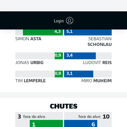
EFICIÊNCIA DE PASSES
Login
4,3
5,1
SIMON
ASTA
SEBASTIAN
SCHONLAU
0,9
3,4
JONAS
URBIG
LUDOVIT
REIS
0,9
3,1
TIM
LEMPERLE
MIRO
MUHEIM
CHUTES
3
10
fora do alvo
fora do alvo
1
6