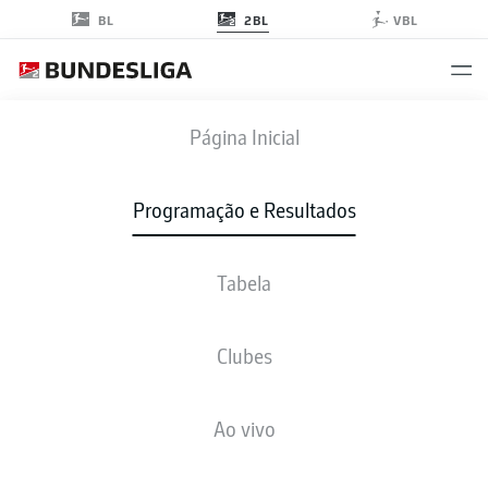
2BL
BL
VBL
SGF
-
HSV
Página Inicial
SGF
HSV
1
1
Programação e Resultados
Tabela
AO VIVO
NOTÍCIAS
ESCALAÇÕES
ESTATÍSTICAS
TABELA
Clubes
Ao vivo