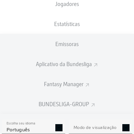
Jogadores
XGOLS
Estatísticas
1.33
Emissoras
1
1
Aplicativo da Bundesliga
0.51
Fantasy Manager
Goals
BUNDESLIGA-GROUP
PASSES REALIZADOS
Escolha seu idioma
378
609
Modo de visualização
Português
Precisão
81 %
88 %