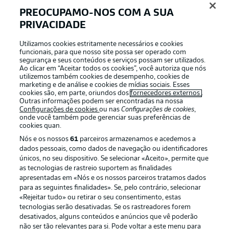
PREOCUPAMO-NOS COM A SUA
PRIVACIDADE
APLICATIVO DA BUNDESLIGA
Utilizamos cookies estritamente necessários e cookies
funcionais, para que nosso site possa ser operado com
segurança e seus conteúdos e serviços possam ser utilizados.
Ao clicar em “Aceitar todos os cookies”, você autoriza que nós
utilizemos também cookies de desempenho, cookies de
Oferecido por
marketing e de análise e cookies de mídias sociais. Esses
cookies são, em parte, oriundos dos
fornecedores externos
.
Outras informações podem ser encontradas na nossa
Configurações de cookies
ou nas
Configurações de cookies
,
onde você também pode gerenciar suas preferências de
cookies quan.
Nós e os nossos
61
parceiros armazenamos e acedemos a
dados pessoais, como dados de navegação ou identificadores
únicos, no seu dispositivo. Se selecionar «Aceito», permite que
as tecnologias de rastreio suportem as finalidades
apresentadas em «Nós e os nossos parceiros tratamos dados
para as seguintes finalidades». Se, pelo contrário, selecionar
«Rejeitar tudo» ou retirar o seu consentimento, estas
Publicidade
Avisos legais
tecnologias serão desativadas. Se os rastreadores forem
Gerir preferências
Aviso de privacidade
desativados, alguns conteúdos e anúncios que vê poderão
não ser tão relevantes para si. Pode voltar a este menu para