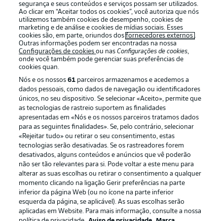
segurança e seus conteúdos e serviços possam ser utilizados.
Ao clicar em “Aceitar todos os cookies”, você autoriza que nós
utilizemos também cookies de desempenho, cookies de
Oferecido por
marketing e de análise e cookies de mídias sociais. Esses
cookies são, em parte, oriundos dos
fornecedores externos
.
Outras informações podem ser encontradas na nossa
Configurações de cookies
ou nas
Configurações de cookies
,
onde você também pode gerenciar suas preferências de
cookies quan.
Nós e os nossos
61
parceiros armazenamos e acedemos a
dados pessoais, como dados de navegação ou identificadores
únicos, no seu dispositivo. Se selecionar «Aceito», permite que
as tecnologias de rastreio suportem as finalidades
apresentadas em «Nós e os nossos parceiros tratamos dados
para as seguintes finalidades». Se, pelo contrário, selecionar
«Rejeitar tudo» ou retirar o seu consentimento, estas
Publicidade
Avisos legais
tecnologias serão desativadas. Se os rastreadores forem
Gerir preferências
Aviso de privacidade
desativados, alguns conteúdos e anúncios que vê poderão
não ser tão relevantes para si. Pode voltar a este menu para
Termos de uso
Trabalhe conosco
alterar as suas escolhas ou retirar o consentimento a qualquer
momento clicando na ligação Gerir preferências na parte
Marca
Contato
inferior da página Web (ou no ícone na parte inferior
Jogadores
esquerda da página, se aplicável). As suas escolhas serão
aplicadas em Website. Para mais informação, consulte a nossa
política de privacidade.
Aviso de privacidade
Marca