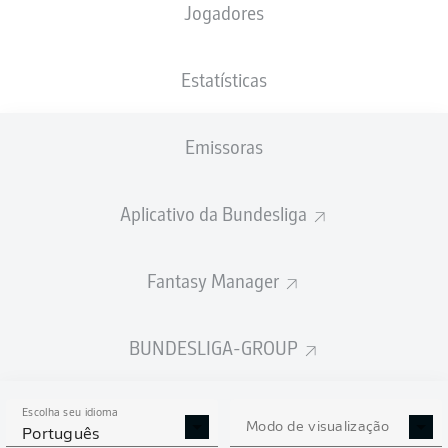
Jogadores
4'
P. Hofmann
Sportpark Ronhof | Thomas Sommer
Estatísticas
R. Schröder
Emissoras
Publicidade
Aplicativo da Bundesliga
Fantasy Manager
FIM DE JOGO
BUNDESLIGA-GROUP
Substituição
90'
+ 3
ROBIN
BORMUTH
Escolha seu idioma
Modo de visualização
Português