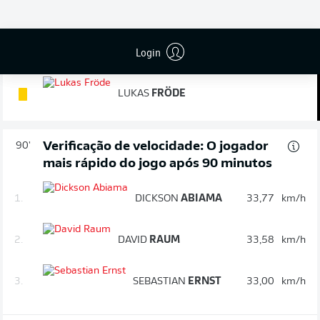
DOMINIK
KOTHER
Login
Cartão amarelo
90'
LUKAS
FRÖDE
Verificação de velocidade: O jogador
90'
mais rápido do jogo após 90 minutos
1.
DICKSON
ABIAMA
33,77
km/h
2.
DAVID
RAUM
33,58
km/h
3.
SEBASTIAN
ERNST
33,00
km/h