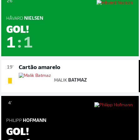
26'
HÅVARD
NIELSEN
GOL!
1
:
1
Cartão amarelo
19'
MALIK
BATMAZ
4'
PHILIPP
HOFMANN
GOL!