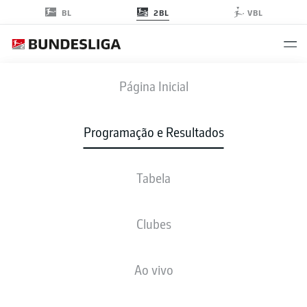
2BL
BL
VBL
SGF
-
KSC
Página Inicial
SGF
KSC
2
2
Programação e Resultados
Tabela
AO VIVO
NOTÍCIAS
ESCALAÇÕES
ESTATÍSTICAS
TABELA
Clubes
B. Hrgota
70'
Ao vivo
36'
M. Thiede
H. Nielsen
26'