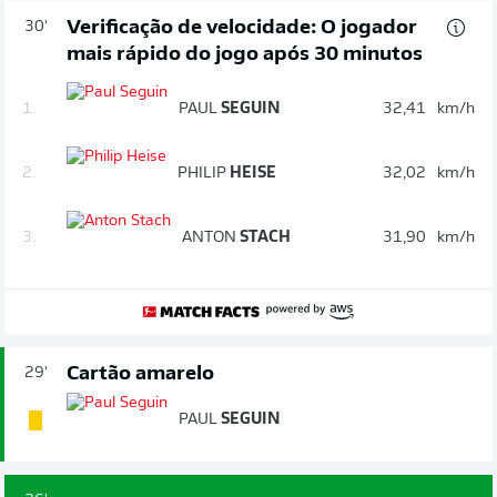
Verificação de velocidade: O jogador
30'
mais rápido do jogo após 30 minutos
1.
PAUL
SEGUIN
32,41
km/h
2.
PHILIP
HEISE
32,02
km/h
3.
ANTON
STACH
31,90
km/h
Cartão amarelo
29'
PAUL
SEGUIN