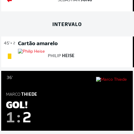
SEBASTIAN
JUNG
INTERVALO
Cartão amarelo
45'
+ 2
PHILIP
HEISE
36'
MARCO
THIEDE
GOL!
1
:
2