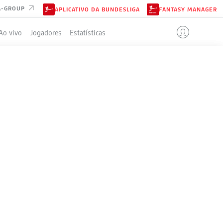
A-GROUP
APLICATIVO DA BUNDESLIGA
FANTASY MANAGER
Ao vivo
Jogadores
Estatísticas
ELA