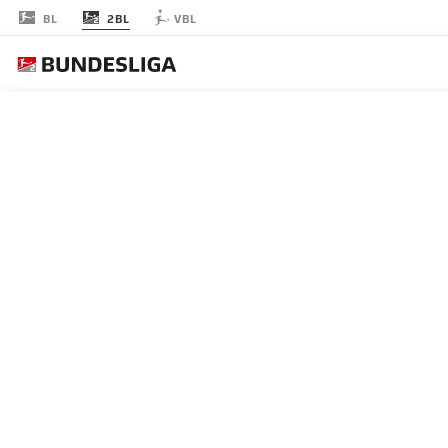
2BL
BL
VBL
RODADA 32
AO 