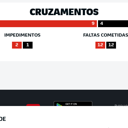
CRUZAMENTOS
9
4
IMPEDIMENTOS
FALTAS COMETIDA
2
1
12
12
Publicid
Gerir pr
DE
APLICATIVO DA BUNDESLIGA
Termos 