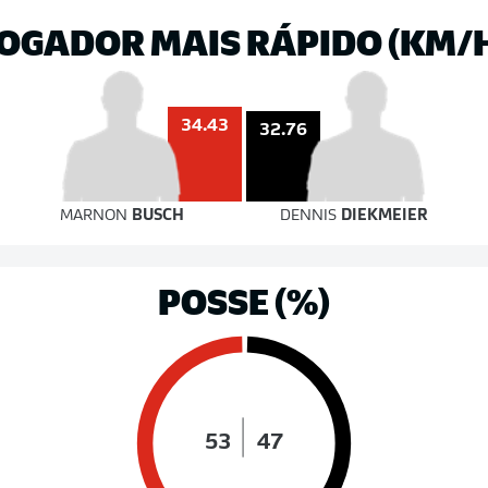
OGADOR MAIS RÁPIDO (KM/
34.43
32.76
MARNON
BUSCH
DENNIS
DIEKMEIER
POSSE (%)
53
47