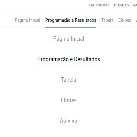
EMISSORAS
BUNDESLIG
Página Inicial
Programação e Resultados
Tabela
Clubes
HEIDENHEIM
-
SV SANDHAUSEN
Página Inicial
HDH
SVS
2
1
Programação e Resultados
Tabela
VIVO
NOTÍCIAS
ESCALAÇÕES
ESTATÍSTICAS
TAB
Clubes
Ao vivo