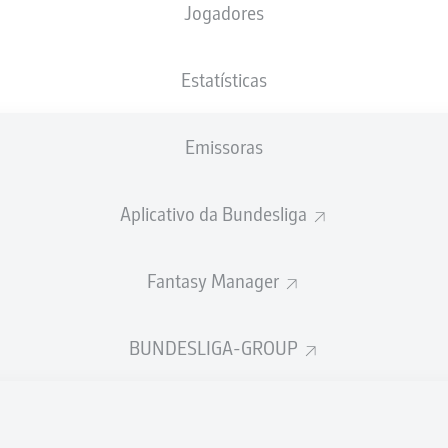
Jogadores
XGOLS
Estatísticas
2
Emissoras
1.24
1
Aplicativo da Bundesliga
0.99
Fantasy Manager
Goals
BUNDESLIGA-GROUP
PASSES REALIZADOS
310
286