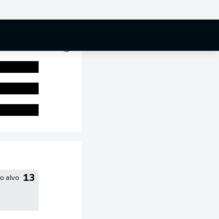
71 %
13
do alvo