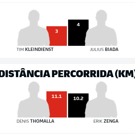
4
3
TIM
KLEINDIENST
JULIUS
BIADA
DISTÂNCIA PERCORRIDA (KM
11.1
10.2
DENIS
THOMALLA
ERIK
ZENGA