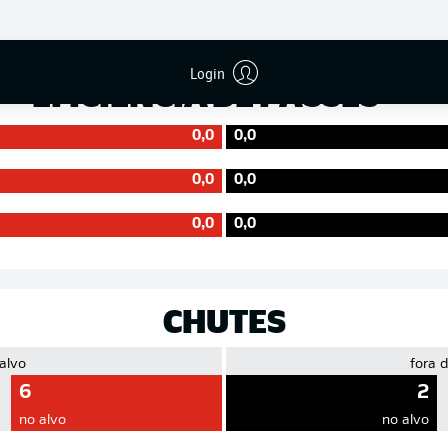
Precisão
Login
EFICIÊNCIA DE PASSES
0,0
0,0
0,0
0,0
0,0
0,0
CHUTES
 alvo
fora 
6
2
no alvo
no alvo