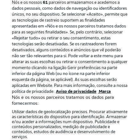
Nós e os nossos
61
parceiros armazenamos e acedemos a
dados pessoais, como dados de navegação ou identificadores
únicos, no seu dispositivo. Se selecionar «Aceito», permite que
as tecnologias de rastreio suportem as finalidades
apresentadas em «Nós e os nossos parceiros tratamos dados
para as seguintes finalidades». Se, pelo contrário, selecionar
«Rejeitar tudo» ou retirar o seu consentimento, estas
Publicidade
Avisos legais
tecnologias serão desativadas. Se os rastreadores forem
Gerir preferências
Aviso de privacidade
desativados, alguns conteúdos e anúncios que vê poderão
não ser tão relevantes para si. Pode voltar a este menu para
Termos de uso
Trabalhe conosco
alterar as suas escolhas ou retirar o consentimento a qualquer
momento clicando na ligação Gerir preferências na parte
Marca
Contato
inferior da página Web (ou no ícone na parte inferior
Jogadores
esquerda da página, se aplicável). As suas escolhas serão
aplicadas em Website. Para mais informação, consulte a nossa
política de privacidade.
Aviso de privacidade
Marca
Nós e os nossos parceiros tratamos os dados para
fornecermos:
Utilizar dados de geolocalização precisos. Procurar ativamente
as características do dispositivo para identificação. Armazenar
e/ou aceder a informações num dispositivo. Publicidade e
conteúdos personalizados, medição de publicidade e
conteúdos, estudos de audiência e desenvolvimento de
serviços.