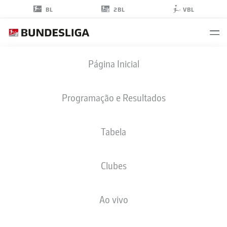
2BL
BL
VBL
EMMANUEL
Página Inicial
IYOHA
8
Programação e Resultados
Tabela
MEIO-CAMPO
Clubes
MAGDEBURG
ESTATÍSTICAS DA TEMPORADA 2026/2027
GOLS
COMP
Ao vivo