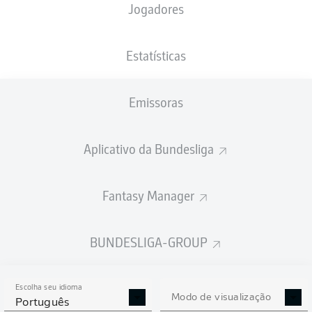
Jogadores
NACIONALIDADE
PESO
11.10.1997
ALTURA
DEU
, NGA
86
28 ANOS
193 CM
KG
Estatísticas
Emissoras
Competition
Bundesliga 2
Aplicativo da Bundesliga
Season
2026/2027
Fantasy Manager
BUNDESLIGA-GROUP
ESTATÍSTICAS DA
TEMPORADA 2026/2027
Escolha seu idioma
Modo de visualização
Português