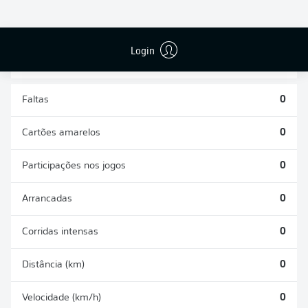
DESARMES
DISPUTAS
REALIZADOS
ÁREAS GANHAS
0
0
Login
Faltas
0
Cartões amarelos
0
Participações nos jogos
0
Arrancadas
0
Corridas intensas
0
Distância (km)
0
Velocidade (km/h)
0