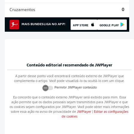
Cruzamentos
0
MAIS BUNDESLIGA NO APP!
APP STORE
GOOGLE PLAY
Conteúdo editorial recomendado de
JWPlayer
A partir desse ponto você encontrará conteúdo externo de
JWPlayer
que
complementa o artigo. Você pode visualizá-lo ou ocultá-lo com um clique.
Permitir
JWPlayer
conteúdo
Eu concordo que o conteúdo externo
JWPlayer
será exibido para mim. Essa
ação permite que os dados pessoais sejam transmitidos para
JWPlayer
e que
os cookies sejam configurados por
JWPlayer
. Você pode obter mais informações
sobre essa ação no aviso de privacidade de
JWPlayer
|
Editar as configurações
de cookies