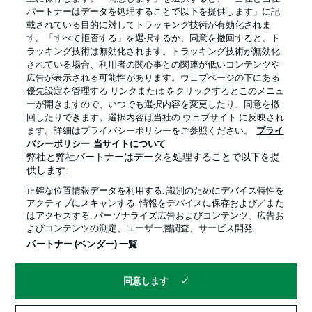
パートナーはデータを処理することで以下を提供します」に記
載されている目的に対してトラッキング技術が有効化されま
す。「すべて拒否する」を選択するか、同意を撤回すると、ト
ラッキング技術は無効化されます。トラッキング技術が無効化
されている場合、利用者の関心事との関連が低いコンテンツや
広告が表示される可能性があります。ウェブページの下にある
プライバシー・ポリシー
優先設定を管理する
優先設定を管理する リンクまたは をクリックするとこのメニュ
利用条件
放送局
ーが開きますので、いつでも選択内容を変更したり、同意を撤
回したりできます。選択内容は当社の ウェブサイト に反映され
求人
選手
ます。詳細はプライバシーポリシーをご参照ください。
プライ
バシーポリシー
当サイトについて
当サイトについて
弊社と弊社パートナーはデータを処理することで以下を提
供します:
正確な位置情報データを利用する. 識別のためにデバイス特性を
アクティブにスキャンする. 情報をデバイスに保存および／また
はアクセスする. パーソナライズ広告およびコンテンツ、広告お
よびコンテンツの測定、ユーザー層調査、サービス開発.
© 2026 Bundesliga-Gruppe GmbH
パートナー (ベンダー) 一覧
言語をお選びください
同意します
日本語