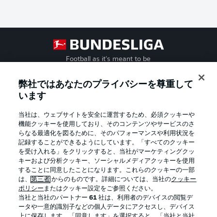
Football as it's meant to be
弊社ではあなたのプライバシーを尊重して
います
BUNDESLIGA APP
当社は、ウェブサイトを安全に運営するため、必須クッキーや
機能クッキーを使用しており、そのコンテンツやサービスのさ
らなる最適化を図るために、そのパフォーマンスや利用状況を
記録することができるようにしています。「すべてのクッキー
を受け入れる」をクリックすると、当社がマーケティングクッ
Official Partners
キーおよび分析クッキー、ソーシャルメディアクッキーを使用
することに同意したことになります。これらのクッキーの一部
は、
第三者
からのものです。詳細については、当社の
クッキー
ポリシー
またはクッキー設定をご参照ください。
当社と当社のパートナー
61
社は、利用者のデバイスの閲覧デ
ータや一意的識別子などの個人データにアクセスし、デバイス
上に保存します。「同意します」を選択すると、「当社と当社