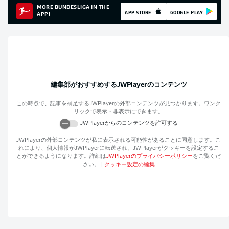
MORE BUNDESLIGA IN THE
APP STORE
GOOGLE PLAY
APP!
編集部がおすすめする
JWPlayer
のコンテンツ
この時点で、記事を補足する
JWPlayer
の外部コンテンツが見つかります。ワンク
リックで表示・非表示にできます。
JWPlayer
からのコンテンツを許可する
JWPlayer
の外部コンテンツが私に表示される可能性があることに同意します。こ
れにより、個人情報が
JWPlayer
に転送され、
JWPlayer
がクッキーを設定するこ
とができるようになります。詳細は
JWPlayer
のプライバシーポリシー
をご覧くだ
さい。
|
クッキー設定の編集