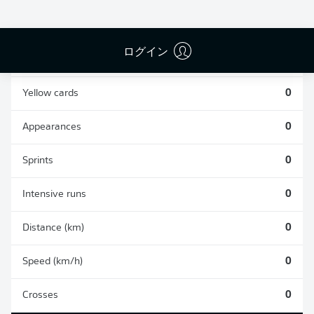
0
0
ログイン
Fouls
0
Yellow cards
0
Appearances
0
Sprints
0
Intensive runs
0
Distance (km)
0
Speed (km/h)
0
Crosses
0