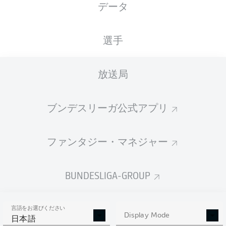
データ
国籍
24.05.2004
身長
体重
LUX
22 年
175 CM
68 KG
選手
Competition
放送局
Bundesliga
Season
ブンデスリーガ公式アプリ
2025/2026
ファンタジー・マネジャー
統計 シーズン 2025/2026
BUNDESLIGA-GROUP
言語をお選びください
AERIAL DUELS
Display Mode
TACKLES WON
日本語
WON