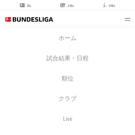
2BL
BL
VBL
YVANDRO
ホーム
BORGES SANCHES
38
試合結果・日程
順位
ミッドフィルダー
クラブ
BORUSSIA MÖNCHENGLADBACH
統計 シーズン 2025/2026
ゴール
Live