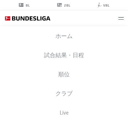
2BL
BL
VBL
WAHID
ホーム
FAGHIR
19
試合結果・日程
順位
ストライカー
クラブ
VFB STUTTGART
統計 シーズン 2025/2026
ゴール
Live