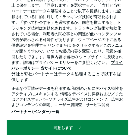
上に保存します。「同意します」を選択すると、「当社と当社
パートナーはデータを処理することで以下を提供します」に記
載されている目的に対してトラッキング技術が有効化されま
す。「すべて拒否する」を選択するか、同意を撤回すると、ト
ラッキング技術は無効化されます。トラッキング技術が無効化
されている場合、利用者の関心事との関連が低いコンテンツや
広告が表示される可能性があります。ウェブページの下にある
プライバシー・ポリシー
優先設定を管理する
優先設定を管理する リンクまたは をクリックするとこのメニュ
利用条件
放送局
ーが開きますので、いつでも選択内容を変更したり、同意を撤
回したりできます。選択内容は当社の ウェブサイト に反映され
求人
選手
ます。詳細はプライバシーポリシーをご参照ください。
プライ
バシーポリシー
当サイトについて
当サイトについて
弊社と弊社パートナーはデータを処理することで以下を提
供します:
正確な位置情報データを利用する. 識別のためにデバイス特性を
アクティブにスキャンする. 情報をデバイスに保存および／また
はアクセスする. パーソナライズ広告およびコンテンツ、広告お
よびコンテンツの測定、ユーザー層調査、サービス開発.
© 2026 Bundesliga-Gruppe GmbH
パートナー (ベンダー) 一覧
言語をお選びください
同意します
日本語