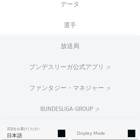
データ
国籍
身長
体重
29.07.2003
DNK
, AFG
186
83
23 年
CM
KG
選手
放送局
Competition
Bundesliga
ブンデスリーガ公式アプリ
Season
2025/2026
ファンタジー・マネジャー
BUNDESLIGA-GROUP
統計 シーズン 2025/2026
言語をお選びください
Display Mode
日本語
AERIAL DUELS