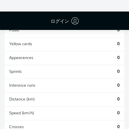
TACKLES WON
WON
0
0
ログイン
Fouls
0
Yellow cards
0
Appearances
0
Sprints
0
Intensive runs
0
Distance (km)
0
Speed (km/h)
0
Crosses
0