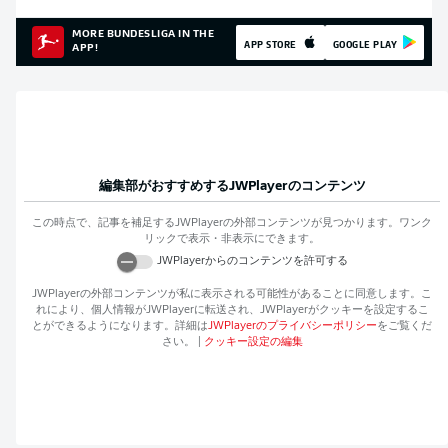
MORE BUNDESLIGA IN THE
APP STORE
GOOGLE PLAY
APP!
編集部がおすすめする
JWPlayer
のコンテンツ
この時点で、記事を補足する
JWPlayer
の外部コンテンツが見つかります。ワンク
リックで表示・非表示にできます。
JWPlayer
からのコンテンツを許可する
JWPlayer
の外部コンテンツが私に表示される可能性があることに同意します。こ
れにより、個人情報が
JWPlayer
に転送され、
JWPlayer
がクッキーを設定するこ
とができるようになります。詳細は
JWPlayer
のプライバシーポリシー
をご覧くだ
さい。
|
クッキー設定の編集