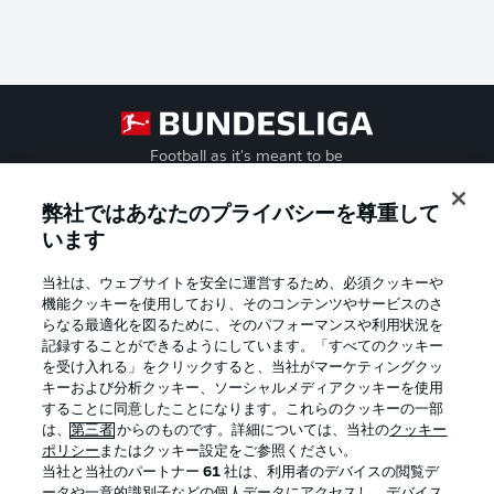
Football as it's meant to be
弊社ではあなたのプライバシーを尊重して
います
BUNDESLIGA APP
当社は、ウェブサイトを安全に運営するため、必須クッキーや
機能クッキーを使用しており、そのコンテンツやサービスのさ
らなる最適化を図るために、そのパフォーマンスや利用状況を
記録することができるようにしています。「すべてのクッキー
を受け入れる」をクリックすると、当社がマーケティングクッ
Official Partners
キーおよび分析クッキー、ソーシャルメディアクッキーを使用
することに同意したことになります。これらのクッキーの一部
は、
第三者
からのものです。詳細については、当社の
クッキー
ポリシー
またはクッキー設定をご参照ください。
当社と当社のパートナー
61
社は、利用者のデバイスの閲覧デ
ータや一意的識別子などの個人データにアクセスし、デバイス