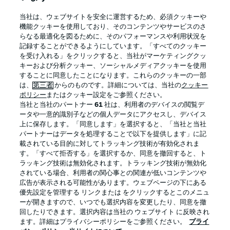
BUNDESLIGA APP
当社は、ウェブサイトを安全に運営するため、必須クッキーや
機能クッキーを使用しており、そのコンテンツやサービスのさ
らなる最適化を図るために、そのパフォーマンスや利用状況を
記録することができるようにしています。「すべてのクッキー
を受け入れる」をクリックすると、当社がマーケティングクッ
Official Partners
キーおよび分析クッキー、ソーシャルメディアクッキーを使用
することに同意したことになります。これらのクッキーの一部
は、
第三者
からのものです。詳細については、当社の
クッキー
ポリシー
またはクッキー設定をご参照ください。
当社と当社のパートナー
61
社は、利用者のデバイスの閲覧デ
ータや一意的識別子などの個人データにアクセスし、デバイス
上に保存します。「同意します」を選択すると、「当社と当社
パートナーはデータを処理することで以下を提供します」に記
載されている目的に対してトラッキング技術が有効化されま
す。「すべて拒否する」を選択するか、同意を撤回すると、ト
ラッキング技術は無効化されます。トラッキング技術が無効化
されている場合、利用者の関心事との関連が低いコンテンツや
広告が表示される可能性があります。ウェブページの下にある
プライバシー・ポリシー
優先設定を管理する
優先設定を管理する リンクまたは をクリックするとこのメニュ
利用条件
放送局
ーが開きますので、いつでも選択内容を変更したり、同意を撤
回したりできます。選択内容は当社の ウェブサイト に反映され
求人
選手
ます。詳細はプライバシーポリシーをご参照ください。
プライ