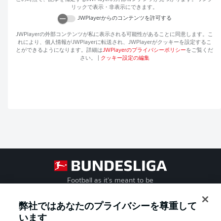
リックで表示・非表示にできます。
JWPlayer
からのコンテンツを許可する
JWPlayer
の外部コンテンツが私に表示される可能性があることに同意します。こ
れにより、個人情報が
JWPlayer
に転送され、
JWPlayer
がクッキーを設定するこ
とができるようになります。詳細は
JWPlayer
のプライバシーポリシー
をご覧くだ
さい。
|
クッキー設定の編集
Football as it's meant to be
弊社ではあなたのプライバシーを尊重して
います