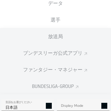
データ
国籍
24.09.2001
身長
体重
ISL
24 年
191 CM
82 KG
選手
Competition
放送局
Bundesliga 2
Season
ブンデスリーガ公式アプリ
2025/2026
ファンタジー・マネジャー
統計 シーズン 2025/2026
BUNDESLIGA-GROUP
言語をお選びください
PENALTIES
Display Mode
GOALS
ASSISTS
PENALTIES
日本語
SCORED