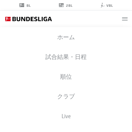
2BL
BL
VBL
VALGEIR
ホーム
LUNDDAL
12
試合結果・日程
順位
擁護者
クラブ
FORTUNA DÜSSELDORF
統計 シーズン 2025/2026
ゴール
Live