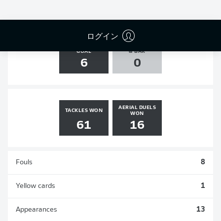
0
1
0
0
ログイン
SHOTS ON
AGAINST POST
GOAL
& BAR
6
0
AERIAL DUELS
TACKLES WON
WON
61
16
Fouls
8
Yellow cards
1
Appearances
13