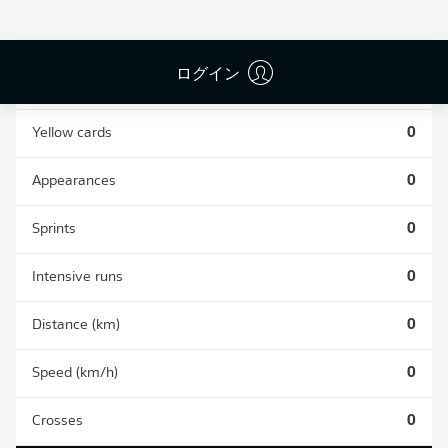
0
0
ログイン
Fouls
0
Yellow cards
0
Appearances
0
Sprints
0
Intensive runs
0
Distance (km)
0
Speed (km/h)
0
Crosses
0