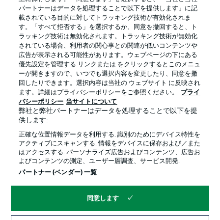
パートナーはデータを処理することで以下を提供します」に記
載されている目的に対してトラッキング技術が有効化されま
す。「すべて拒否する」を選択するか、同意を撤回すると、ト
ラッキング技術は無効化されます。トラッキング技術が無効化
されている場合、利用者の関心事との関連が低いコンテンツや
広告が表示される可能性があります。ウェブページの下にある
プライバシー・ポリシー
優先設定を管理する
優先設定を管理する リンクまたは をクリックするとこのメニュ
利用条件
放送局
ーが開きますので、いつでも選択内容を変更したり、同意を撤
回したりできます。選択内容は当社の ウェブサイト に反映され
求人
選手
ます。詳細はプライバシーポリシーをご参照ください。
プライ
バシーポリシー
当サイトについて
当サイトについて
弊社と弊社パートナーはデータを処理することで以下を提
供します:
正確な位置情報データを利用する. 識別のためにデバイス特性を
アクティブにスキャンする. 情報をデバイスに保存および／また
はアクセスする. パーソナライズ広告およびコンテンツ、広告お
よびコンテンツの測定、ユーザー層調査、サービス開発.
© 2026 Bundesliga-Gruppe GmbH
パートナー (ベンダー) 一覧
言語をお選びください
同意します
日本語