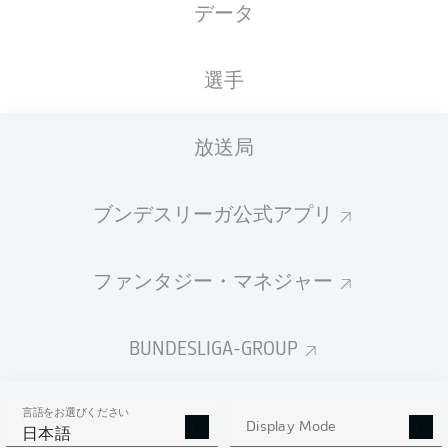
データ
国籍
03.03.2001
身長
体重
DEU
25 年
195 CM
87 KG
選手
Competition
放送局
Bundesliga
Season
ブンデスリーガ公式アプリ
2022/2023
ファンタジー・マネジャー
統計 シーズン 2022/2023
BUNDESLIGA-GROUP
言語をお選びください
AERIAL DUELS
Display Mode
TACKLES WON
日本語
WON