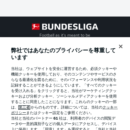
Football as it's meant to be
弊社ではあなたのプライバシーを尊重して
います
BUNDESLIGA APP
当社は、ウェブサイトを安全に運営するため、必須クッキーや
機能クッキーを使用しており、そのコンテンツやサービスのさ
らなる最適化を図るために、そのパフォーマンスや利用状況を
記録することができるようにしています。「すべてのクッキー
を受け入れる」をクリックすると、当社がマーケティングクッ
Official Partners
キーおよび分析クッキー、ソーシャルメディアクッキーを使用
することに同意したことになります。これらのクッキーの一部
は、
第三者
からのものです。詳細については、当社の
クッキー
ポリシー
またはクッキー設定をご参照ください。
当社と当社のパートナー
61
社は、利用者のデバイスの閲覧デ
ータや一意的識別子などの個人データにアクセスし、デバイス
上に保存します。「同意します」を選択すると、「当社と当社