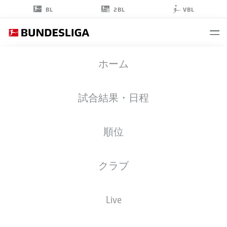
2BL
BL
VBL
TOM
ホーム
GAAL
試合結果・日程
順位
擁護者
クラブ
BORUSSIA MÖNCHENGLADBACH
統計 シーズン 2022/2023
ゴール
Live