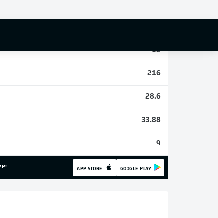
1
5
62
216
28.6
33.88
9
PP!
APP STORE
GOOGLE PLAY