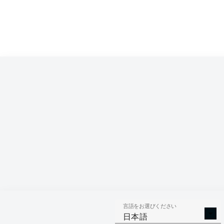
Competition
Bundesliga 2
Season
2025/2026
言語をお選びください
GOALS
ASSISTS
PENAL
日本語