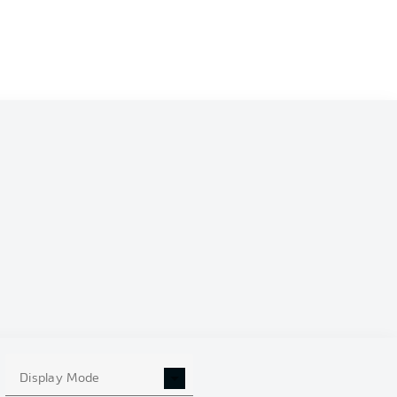
4
Display Mode