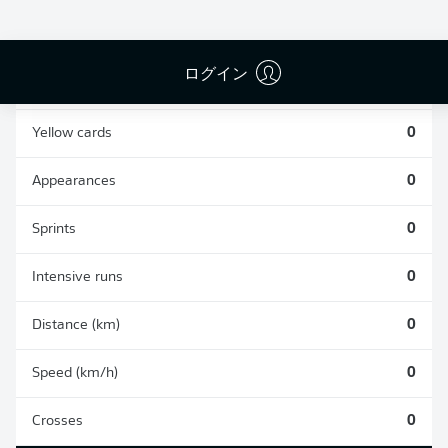
0
0
ログイン
Fouls
0
Yellow cards
0
Appearances
0
Sprints
0
Intensive runs
0
Distance (km)
0
Speed (km/h)
0
Crosses
0