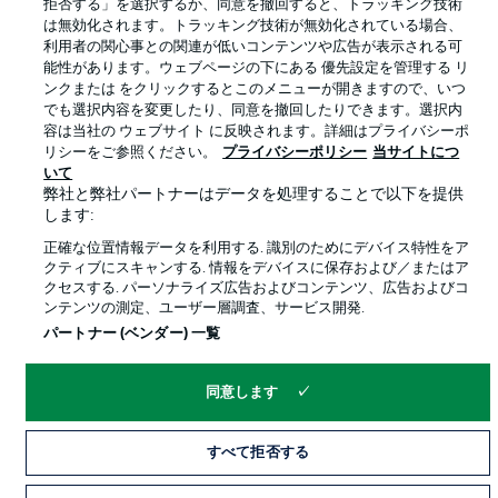
利用条件
放送局
拒否する」を選択するか、同意を撤回すると、トラッキング技術
は無効化されます。トラッキング技術が無効化されている場合、
求人
選手
利用者の関心事との関連が低いコンテンツや広告が表示される可
能性があります。ウェブページの下にある 優先設定を管理する リ
当サイトについて
ンクまたは をクリックするとこのメニューが開きますので、いつ
でも選択内容を変更したり、同意を撤回したりできます。選択内
容は当社の ウェブサイト に反映されます。詳細はプライバシーポ
リシーをご参照ください。
プライバシーポリシー
当サイトにつ
いて
弊社と弊社パートナーはデータを処理することで以下を提供
します:
© 2026 Bundesliga-Gruppe GmbH
正確な位置情報データを利用する. 識別のためにデバイス特性をア
クティブにスキャンする. 情報をデバイスに保存および／またはア
言語をお選びください
クセスする. パーソナライズ広告およびコンテンツ、広告およびコ
日本語
ンテンツの測定、ユーザー層調査、サービス開発.
パートナー (ベンダー) 一覧
Display Mode
同意します
すべて拒否する