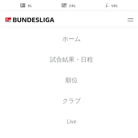
2BL
BL
VBL
TIM
ホーム
HOFFMANN
46
試合結果・日程
順位
擁護者
クラブ
HERTHA BERLIN
統計 シーズン 2022/2023
ゴール
Live