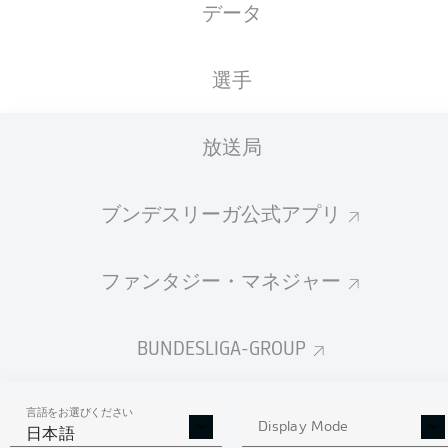
データ
国籍
26.02.2005
身長
体重
DEU
21 年
184 CM
73 KG
選手
Competition
放送局
Bundesliga 2
ブンデスリーガ公式アプリ
Season
ファンタジー・マネジャー
統計 シーズン 2022/2023
BUNDESLIGA-GROUP
言語をお選びください
AERIAL DUELS
Display Mode
TACKLES WON
日本語
WON