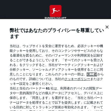
BUNDESLIGA APP
弊社ではあなたのプライバシーを尊重してい
ます
Official Partners
当社は、ウェブサイトを安全に運営するため、必須クッキーや機
能クッキーを使用しており、そのコンテンツやサービスのさらな
る最適化を図るために、そのパフォーマンスや利用状況を記録す
ることができるようにしています。「すべてのクッキーを受け入
れる」をクリックすると、当社がマーケティングクッキーおよび
分析クッキー、ソーシャルメディアクッキーを使用することに同
意したことになります。これらのクッキーの一部は、
第三者
から
のものです。詳細については、当社の
クッキーポリシー
またはク
ッキー設定をご参照ください。
当社と当社のパートナー
61
社は、利用者のデバイスの閲覧デー
タや一意的識別子などの個人データにアクセスし、デバイス上に
保存します。「同意します」を選択すると、「当社と当社パート
ナーはデータを処理することで以下を提供します」に記載されて
プライバシー・ポリシー
優先設定を管理する
いる目的に対してトラッキング技術が有効化されます。「すべて