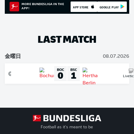
MORE BUNDESLIGA IN THE
APP STORE
GOOGLE PLAY
APP!
LAST MATCH
金曜日
08.07.2026
BOC
BSC
0
1
Liveti
Football as it's meant to be