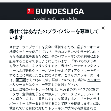
Football as it's meant to be
弊社ではあなたのプライバシーを尊重して
います
BUNDESLIGA APP
当社は、ウェブサイトを安全に運営するため、必須クッキーや
機能クッキーを使用しており、そのコンテンツやサービスのさ
らなる最適化を図るために、そのパフォーマンスや利用状況を
記録することができるようにしています。「すべてのクッキー
を受け入れる」をクリックすると、当社がマーケティングクッ
Official Partners
キーおよび分析クッキー、ソーシャルメディアクッキーを使用
することに同意したことになります。これらのクッキーの一部
は、
第三者
からのものです。詳細については、当社の
クッキー
ポリシー
またはクッキー設定をご参照ください。
当社と当社のパートナー
61
社は、利用者のデバイスの閲覧デ
ータや一意的識別子などの個人データにアクセスし、デバイス
上に保存します。「同意します」を選択すると、「当社と当社
パートナーはデータを処理することで以下を提供します」に記
載されている目的に対してトラッキング技術が有効化されま