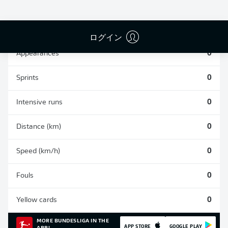
SHOTS SAVED
OWN-GOALS
COMPLETED
0
0
0
ログイン
Appearances
0
Sprints
0
Intensive runs
0
Distance (km)
0
Speed (km/h)
0
Fouls
0
Yellow cards
0
MORE BUNDESLIGA IN THE
APP STORE
GOOGLE PLAY