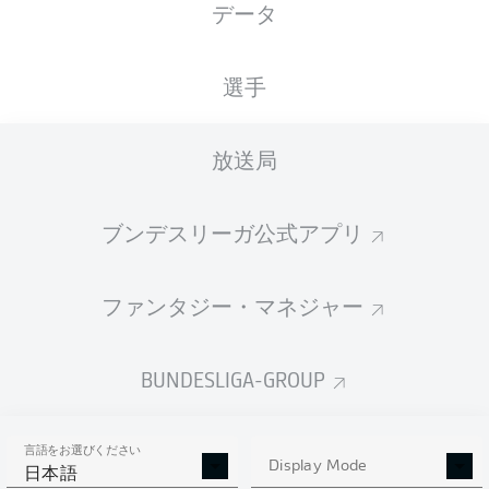
データ
国籍
身長
体重
07.04.2006
LUX
, PRT
191
87
20 年
CM
KG
選手
放送局
Competition
Bundesliga
ブンデスリーガ公式アプリ
Season
2026/2027
ファンタジー・マネジャー
BUNDESLIGA-GROUP
統計 シーズン 2026/2027
言語をお選びください
Display Mode
日本語
PASSES