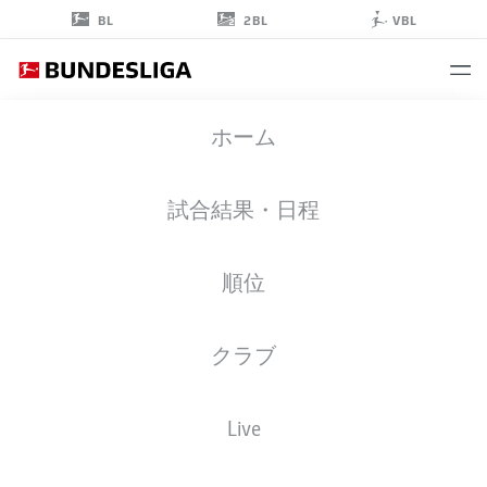
2BL
BL
VBL
TIAGO
ホーム
PEREIRA CARDOSO
42
試合結果・日程
順位
ゴールキーパー
クラブ
BORUSSIA MÖNCHENGLADBACH
統計 シーズン 2026/2027
ゴール
チームメイト
Live