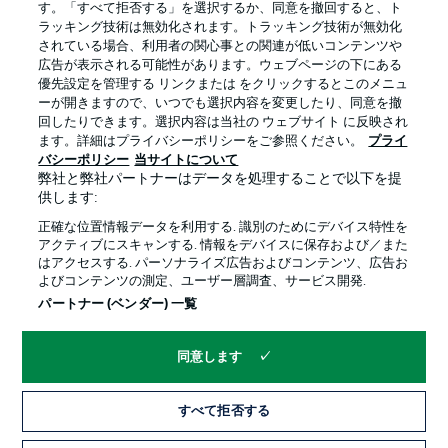
す。「すべて拒否する」を選択するか、同意を撤回すると、ト
ラッキング技術は無効化されます。トラッキング技術が無効化
されている場合、利用者の関心事との関連が低いコンテンツや
広告が表示される可能性があります。ウェブページの下にある
プライバシー・ポリシー
優先設定を管理する
優先設定を管理する リンクまたは をクリックするとこのメニュ
利用条件
放送局
ーが開きますので、いつでも選択内容を変更したり、同意を撤
回したりできます。選択内容は当社の ウェブサイト に反映され
求人
選手
ます。詳細はプライバシーポリシーをご参照ください。
プライ
バシーポリシー
当サイトについて
当サイトについて
弊社と弊社パートナーはデータを処理することで以下を提
供します:
正確な位置情報データを利用する. 識別のためにデバイス特性を
アクティブにスキャンする. 情報をデバイスに保存および／また
はアクセスする. パーソナライズ広告およびコンテンツ、広告お
よびコンテンツの測定、ユーザー層調査、サービス開発.
© 2026 Bundesliga-Gruppe GmbH
パートナー (ベンダー) 一覧
言語をお選びください
同意します
日本語
すべて拒否する
Display Mode