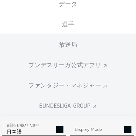
データ
国籍
20.08.1995
身長
体重
DEU
30 年
172 CM
67 KG
選手
Competition
放送局
Bundesliga
Season
ブンデスリーガ公式アプリ
2018/2019
ファンタジー・マネジャー
統計 シーズン 2018/2019
BUNDESLIGA-GROUP
言語をお選びください
AERIAL DUELS
Display Mode
TACKLES WON
日本語
WON