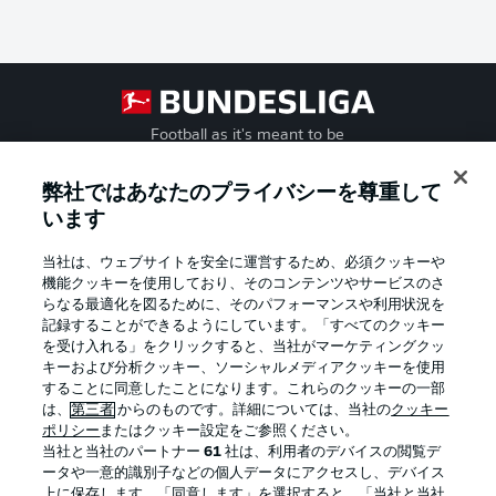
Football as it's meant to be
弊社ではあなたのプライバシーを尊重して
います
BUNDESLIGA APP
当社は、ウェブサイトを安全に運営するため、必須クッキーや
機能クッキーを使用しており、そのコンテンツやサービスのさ
らなる最適化を図るために、そのパフォーマンスや利用状況を
記録することができるようにしています。「すべてのクッキー
を受け入れる」をクリックすると、当社がマーケティングクッ
Official Partners
キーおよび分析クッキー、ソーシャルメディアクッキーを使用
することに同意したことになります。これらのクッキーの一部
は、
第三者
からのものです。詳細については、当社の
クッキー
ポリシー
またはクッキー設定をご参照ください。
当社と当社のパートナー
61
社は、利用者のデバイスの閲覧デ
ータや一意的識別子などの個人データにアクセスし、デバイス
上に保存します。「同意します」を選択すると、「当社と当社