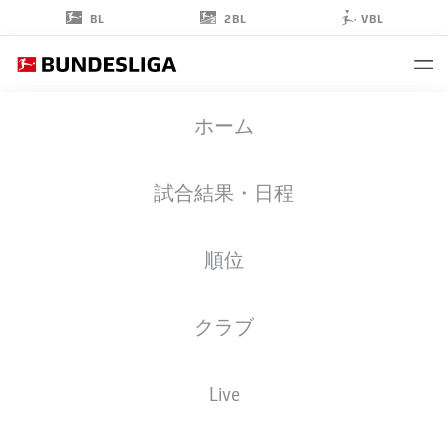
2BL
BL
VBL
THORBEN
ホーム
DETERS
試合結果・日程
順位
ミッドフィルダー
クラブ
FORTUNA DÜSSELDORF
統計 シーズン 2018/2019
ゴール
Live