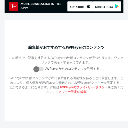
MORE BUNDESLIGA IN THE
APP STORE
GOOGLE PLAY
APP!
編集部がおすすめする
JWPlayer
のコンテンツ
この時点で、記事を補足する
JWPlayer
の外部コンテンツが見つかります。ワンク
リックで表示・非表示にできます。
JWPlayer
からのコンテンツを許可する
JWPlayer
の外部コンテンツが私に表示される可能性があることに同意します。こ
れにより、個人情報が
JWPlayer
に転送され、
JWPlayer
がクッキーを設定するこ
とができるようになります。詳細は
JWPlayer
のプライバシーポリシー
をご覧くだ
さい。
|
クッキー設定の編集