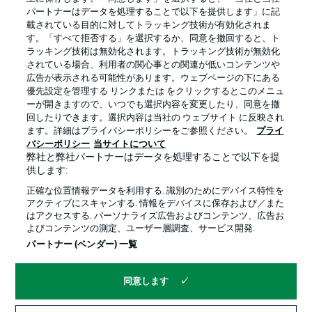
パートナーはデータを処理することで以下を提供します」に記
載されている目的に対してトラッキング技術が有効化されま
す。「すべて拒否する」を選択するか、同意を撤回すると、ト
ラッキング技術は無効化されます。トラッキング技術が無効化
されている場合、利用者の関心事との関連が低いコンテンツや
広告が表示される可能性があります。ウェブページの下にある
プライバシー・ポリシー
優先設定を管理する
優先設定を管理する リンクまたは をクリックするとこのメニュ
利用条件
放送局
ーが開きますので、いつでも選択内容を変更したり、同意を撤
回したりできます。選択内容は当社の ウェブサイト に反映され
求人
選手
ます。詳細はプライバシーポリシーをご参照ください。
プライ
バシーポリシー
当サイトについて
当サイトについて
弊社と弊社パートナーはデータを処理することで以下を提
供します:
正確な位置情報データを利用する. 識別のためにデバイス特性を
アクティブにスキャンする. 情報をデバイスに保存および／また
はアクセスする. パーソナライズ広告およびコンテンツ、広告お
よびコンテンツの測定、ユーザー層調査、サービス開発.
© 2026 Bundesliga-Gruppe GmbH
パートナー (ベンダー) 一覧
言語をお選びください
同意します
日本語