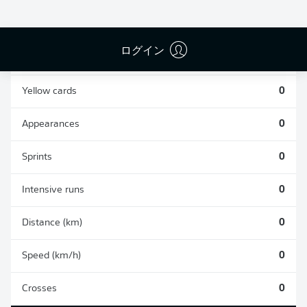
0
0
ログイン
Fouls
0
Yellow cards
0
Appearances
0
Sprints
0
Intensive runs
0
Distance (km)
0
Speed (km/h)
0
Crosses
0