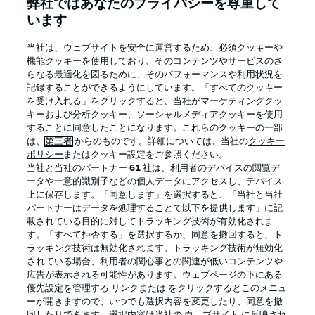
弊社ではあなたのプライバシーを尊重して
います
ログイン
当社は、ウェブサイトを安全に運営するため、必須クッキーや
機能クッキーを使用しており、そのコンテンツやサービスのさ
らなる最適化を図るために、そのパフォーマンスや利用状況を
記録することができるようにしています。「すべてのクッキー
を受け入れる」をクリックすると、当社がマーケティングクッ
キーおよび分析クッキー、ソーシャルメディアクッキーを使用
することに同意したことになります。これらのクッキーの一部
は、
第三者
からのものです。詳細については、当社の
クッキー
ポリシー
またはクッキー設定をご参照ください。
当社と当社のパートナー
61
社は、利用者のデバイスの閲覧デ
ータや一意的識別子などの個人データにアクセスし、デバイス
Football as it's meant to be
上に保存します。「同意します」を選択すると、「当社と当社
パートナーはデータを処理することで以下を提供します」に記
載されている目的に対してトラッキング技術が有効化されま
す。「すべて拒否する」を選択するか、同意を撤回すると、ト
ラッキング技術は無効化されます。トラッキング技術が無効化
BUNDESLIGA APP
されている場合、利用者の関心事との関連が低いコンテンツや
広告が表示される可能性があります。ウェブページの下にある
優先設定を管理する リンクまたは をクリックするとこのメニュ
ーが開きますので、いつでも選択内容を変更したり、同意を撤