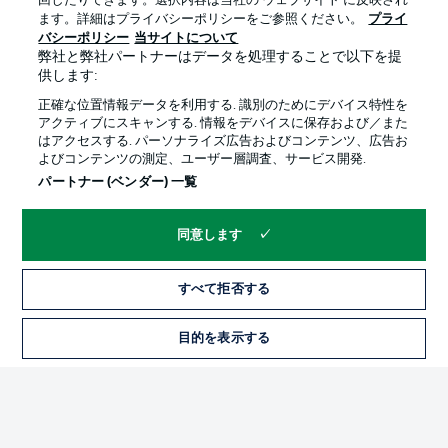
回したりできます。選択内容は当社の ウェブサイト に反映され
ます。詳細はプライバシーポリシーをご参照ください。
プライ
Official Partners
バシーポリシー
当サイトについて
弊社と弊社パートナーはデータを処理することで以下を提
供します:
正確な位置情報データを利用する. 識別のためにデバイス特性を
アクティブにスキャンする. 情報をデバイスに保存および／また
はアクセスする. パーソナライズ広告およびコンテンツ、広告お
よびコンテンツの測定、ユーザー層調査、サービス開発.
パートナー (ベンダー) 一覧
同意します
プライバシー・ポリシー
優先設定を管理する
すべて拒否する
利用条件
放送局
求人
選手
目的を表示する
当サイトについて