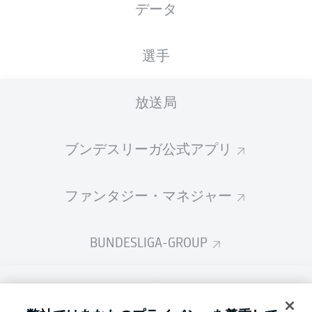
データ
国籍
07.09.1960
身長
DEU
65 年
190 CM
選手
Competition
放送局
Bundesliga
Season
ブンデスリーガ公式アプリ
2026/2027
ファンタジー・マネジャー
BUNDESLIGA-GROUP
言語をお選びください
Display Mode
日本語