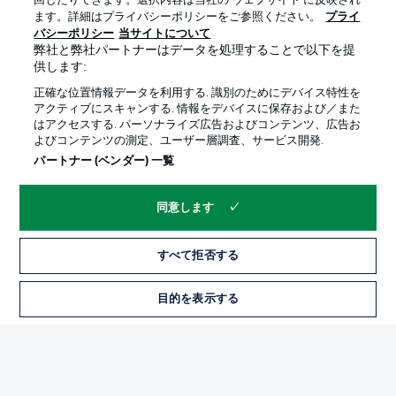
回したりできます。選択内容は当社の ウェブサイト に反映され
ます。詳細はプライバシーポリシーをご参照ください。
プライ
Official Partners
バシーポリシー
当サイトについて
弊社と弊社パートナーはデータを処理することで以下を提
供します:
正確な位置情報データを利用する. 識別のためにデバイス特性を
アクティブにスキャンする. 情報をデバイスに保存および／また
はアクセスする. パーソナライズ広告およびコンテンツ、広告お
よびコンテンツの測定、ユーザー層調査、サービス開発.
パートナー (ベンダー) 一覧
同意します
プライバシー・ポリシー
優先設定を管理する
すべて拒否する
利用条件
放送局
求人
選手
目的を表示する
当サイトについて