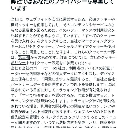
弊社ではあなたのプライバシーを尊重して
います
ログイン
当社は、ウェブサイトを安全に運営するため、必須クッキーや
機能クッキーを使用しており、そのコンテンツやサービスのさ
らなる最適化を図るために、そのパフォーマンスや利用状況を
記録することができるようにしています。「すべてのクッキー
を受け入れる」をクリックすると、当社がマーケティングクッ
キーおよび分析クッキー、ソーシャルメディアクッキーを使用
することに同意したことになります。これらのクッキーの一部
は、
第三者
からのものです。詳細については、当社の
クッキー
ポリシー
またはクッキー設定をご参照ください。
当社と当社のパートナー
61
社は、利用者のデバイスの閲覧デ
ータや一意的識別子などの個人データにアクセスし、デバイス
Football as it's meant to be
上に保存します。「同意します」を選択すると、「当社と当社
パートナーはデータを処理することで以下を提供します」に記
載されている目的に対してトラッキング技術が有効化されま
す。「すべて拒否する」を選択するか、同意を撤回すると、ト
ラッキング技術は無効化されます。トラッキング技術が無効化
BUNDESLIGA APP
されている場合、利用者の関心事との関連が低いコンテンツや
広告が表示される可能性があります。ウェブページの下にある
優先設定を管理する リンクまたは をクリックするとこのメニュ
ーが開きますので、いつでも選択内容を変更したり、同意を撤