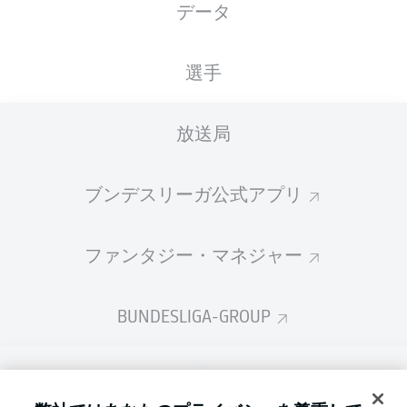
データ
国籍
05.01.1972
身長
DEU
54 年
178 CM
選手
Competition
放送局
Bundesliga
Season
ブンデスリーガ公式アプリ
2025/2026
ファンタジー・マネジャー
BUNDESLIGA-GROUP
言語をお選びください
Display Mode
日本語