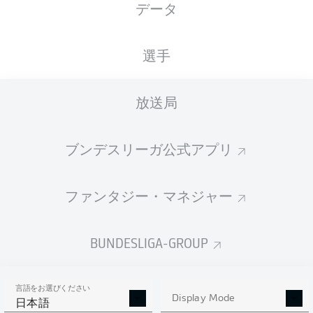
データ
国籍
20.02.2005
身長
体重
FRA
21 年
185 CM
70 KG
選手
Competition
放送局
Bundesliga
Season
ブンデスリーガ公式アプリ
2025/2026
ファンタジー・マネジャー
統計 シーズン 2025/2026
BUNDESLIGA-GROUP
言語をお選びください
AERIAL DUELS
Display Mode
TACKLES WON
日本語
WON