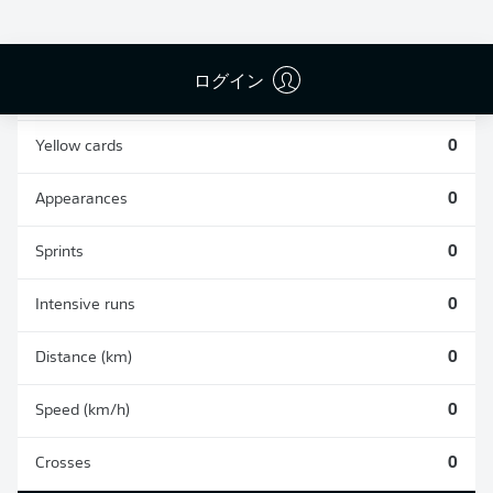
0
0
ログイン
Fouls
0
Yellow cards
0
Appearances
0
Sprints
0
Intensive runs
0
Distance (km)
0
Speed (km/h)
0
Crosses
0