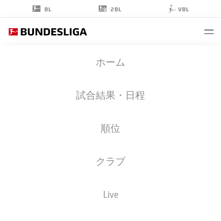
2BL
BL
VBL
SIMON
ホーム
KALAMBAYI
12
試合結果・日程
順位
ストライカー
クラブ
HOFFENHEIM
統計 シーズン 2025/2026
ゴール
Live