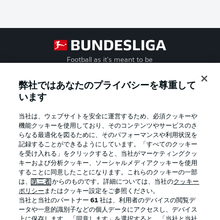
Football as it's meant to be
弊社ではあなたのプライバシーを尊重して
います
BUNDESLIGA APP
当社は、ウェブサイトを安全に運営するため、必須クッキーや
機能クッキーを使用しており、そのコンテンツやサービスのさ
らなる最適化を図るために、そのパフォーマンスや利用状況を
記録することができるようにしています。「すべてのクッキー
を受け入れる」をクリックすると、当社がマーケティングクッ
Official Partners
キーおよび分析クッキー、ソーシャルメディアクッキーを使用
することに同意したことになります。これらのクッキーの一部
は、
第三者
からのものです。詳細については、当社の
クッキー
ポリシー
またはクッキー設定をご参照ください。
当社と当社のパートナー
61
社は、利用者のデバイスの閲覧デ
ータや一意的識別子などの個人データにアクセスし、デバイス
上に保存します。「同意します」を選択すると、「当社と当社