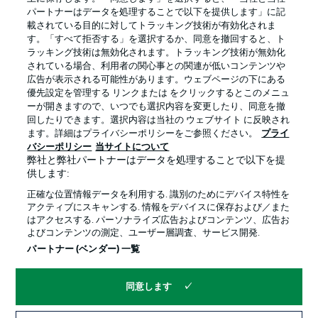
パートナーはデータを処理することで以下を提供します」に記
載されている目的に対してトラッキング技術が有効化されま
す。「すべて拒否する」を選択するか、同意を撤回すると、ト
ラッキング技術は無効化されます。トラッキング技術が無効化
されている場合、利用者の関心事との関連が低いコンテンツや
広告が表示される可能性があります。ウェブページの下にある
プライバシー・ポリシー
優先設定を管理する
優先設定を管理する リンクまたは をクリックするとこのメニュ
利用条件
放送局
ーが開きますので、いつでも選択内容を変更したり、同意を撤
回したりできます。選択内容は当社の ウェブサイト に反映され
求人
選手
ます。詳細はプライバシーポリシーをご参照ください。
プライ
バシーポリシー
当サイトについて
当サイトについて
弊社と弊社パートナーはデータを処理することで以下を提
供します:
正確な位置情報データを利用する. 識別のためにデバイス特性を
アクティブにスキャンする. 情報をデバイスに保存および／また
はアクセスする. パーソナライズ広告およびコンテンツ、広告お
よびコンテンツの測定、ユーザー層調査、サービス開発.
© 2026 Bundesliga-Gruppe GmbH
パートナー (ベンダー) 一覧
言語をお選びください
同意します
日本語