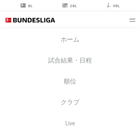
2BL
BL
VBL
SHIN
ホーム
YAMADA
9
試合結果・日程
順位
ストライカー
クラブ
PREUSSEN MÜNSTER
統計 シーズン 2025/2026
ゴール
Live