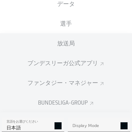
データ
国籍
30.05.2000
身長
JPN
26 年
175 CM
選手
Competition
放送局
Bundesliga 2
Season
ブンデスリーガ公式アプリ
2025/2026
ファンタジー・マネジャー
統計 シーズン 2025/2026
BUNDESLIGA-GROUP
言語をお選びください
PENALTIES
Display Mode
GOALS
ASSISTS
PENALTIES
日本語
SCORED