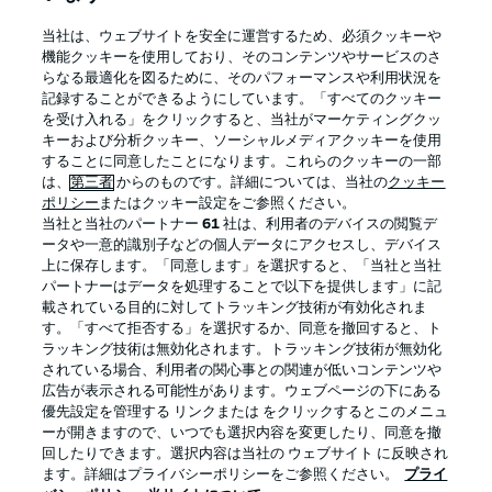
BUNDESLIGA APP
当社は、ウェブサイトを安全に運営するため、必須クッキーや
機能クッキーを使用しており、そのコンテンツやサービスのさ
らなる最適化を図るために、そのパフォーマンスや利用状況を
記録することができるようにしています。「すべてのクッキー
を受け入れる」をクリックすると、当社がマーケティングクッ
Official Partners
キーおよび分析クッキー、ソーシャルメディアクッキーを使用
することに同意したことになります。これらのクッキーの一部
は、
第三者
からのものです。詳細については、当社の
クッキー
ポリシー
またはクッキー設定をご参照ください。
当社と当社のパートナー
61
社は、利用者のデバイスの閲覧デ
ータや一意的識別子などの個人データにアクセスし、デバイス
上に保存します。「同意します」を選択すると、「当社と当社
パートナーはデータを処理することで以下を提供します」に記
載されている目的に対してトラッキング技術が有効化されま
す。「すべて拒否する」を選択するか、同意を撤回すると、ト
ラッキング技術は無効化されます。トラッキング技術が無効化
されている場合、利用者の関心事との関連が低いコンテンツや
広告が表示される可能性があります。ウェブページの下にある
プライバシー・ポリシー
優先設定を管理する
優先設定を管理する リンクまたは をクリックするとこのメニュ
利用条件
放送局
ーが開きますので、いつでも選択内容を変更したり、同意を撤
回したりできます。選択内容は当社の ウェブサイト に反映され
求人
選手
ます。詳細はプライバシーポリシーをご参照ください。
プライ