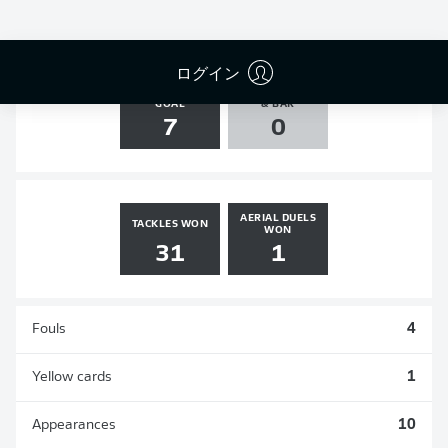
3
0
0
0
ログイン
SHOTS ON
AGAINST POST
GOAL
& BAR
7
0
AERIAL DUELS
TACKLES WON
WON
31
1
Fouls
4
Yellow cards
1
Appearances
10