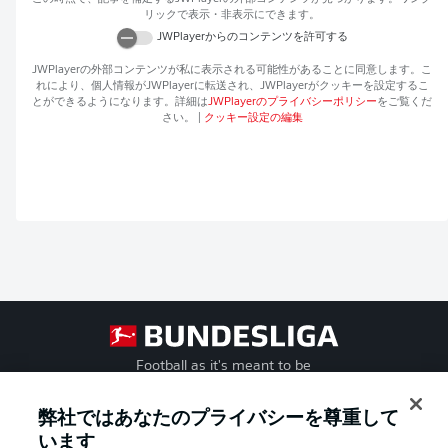
リックで表示・非表示にできます。
JWPlayer
からのコンテンツを許可する
JWPlayer
の外部コンテンツが私に表示される可能性があることに同意します。こ
れにより、個人情報が
JWPlayer
に転送され、
JWPlayer
がクッキーを設定するこ
とができるようになります。詳細は
JWPlayer
のプライバシーポリシー
をご覧くだ
さい。
|
クッキー設定の編集
Football as it's meant to be
弊社ではあなたのプライバシーを尊重して
います