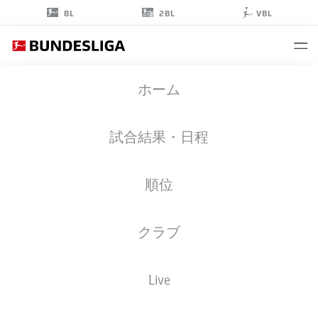
2BL
BL
VBL
SAMUELE
ホーム
INÁCIO
40
試合結果・日程
順位
ストライカー
クラブ
BORUSSIA DORTMUND
統計 シーズン 2026/2027
ゴール
チームメイト
Live