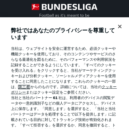
Football as it's meant to be
弊社ではあなたのプライバシーを尊重して
います
BUNDESLIGA APP
当社は、ウェブサイトを安全に運営するため、必須クッキーや
機能クッキーを使用しており、そのコンテンツやサービスのさ
らなる最適化を図るために、そのパフォーマンスや利用状況を
記録することができるようにしています。「すべてのクッキー
を受け入れる」をクリックすると、当社がマーケティングクッ
Official Partners
キーおよび分析クッキー、ソーシャルメディアクッキーを使用
することに同意したことになります。これらのクッキーの一部
は、
第三者
からのものです。詳細については、当社の
クッキー
ポリシー
またはクッキー設定をご参照ください。
当社と当社のパートナー
61
社は、利用者のデバイスの閲覧デ
ータや一意的識別子などの個人データにアクセスし、デバイス
上に保存します。「同意します」を選択すると、「当社と当社
パートナーはデータを処理することで以下を提供します」に記
載されている目的に対してトラッキング技術が有効化されま
す。「すべて拒否する」を選択するか、同意を撤回すると、ト