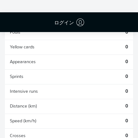
TACKLES WON
WON
0
0
ログイン
Fouls
0
Yellow cards
0
Appearances
0
Sprints
0
Intensive runs
0
Distance (km)
0
Speed (km/h)
0
Crosses
0