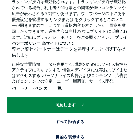
ラッキング技術は無効化されます。トラッキング技術が無効化
されている場合、利用者の関心事との関連が低いコンテンツや
広告が表示される可能性があります。ウェブページの下にある
プライバシー・ポリシー
優先設定を管理する
優先設定を管理する リンクまたは をクリックするとこのメニュ
利用条件
放送局
ーが開きますので、いつでも選択内容を変更したり、同意を撤
回したりできます。選択内容は当社の ウェブサイト に反映され
求人
選手
ます。詳細はプライバシーポリシーをご参照ください。
プライ
バシーポリシー
当サイトについて
当サイトについて
弊社と弊社パートナーはデータを処理することで以下を提
供します:
正確な位置情報データを利用する. 識別のためにデバイス特性を
アクティブにスキャンする. 情報をデバイスに保存および／また
はアクセスする. パーソナライズ広告およびコンテンツ、広告お
よびコンテンツの測定、ユーザー層調査、サービス開発.
© 2026 Bundesliga-Gruppe GmbH
パートナー (ベンダー) 一覧
言語をお選びください
同意します
日本語
すべて拒否する
Display Mode
目的を表示する