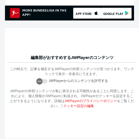
MORE BUNDESLIGA IN THE
APP STORE
GOOGLE PLAY
APP!
編集部がおすすめする
JWPlayer
のコンテンツ
この時点で、記事を補足する
JWPlayer
の外部コンテンツが見つかります。ワンク
リックで表示・非表示にできます。
JWPlayer
からのコンテンツを許可する
JWPlayer
の外部コンテンツが私に表示される可能性があることに同意します。こ
れにより、個人情報が
JWPlayer
に転送され、
JWPlayer
がクッキーを設定するこ
とができるようになります。詳細は
JWPlayer
のプライバシーポリシー
をご覧くだ
さい。
|
クッキー設定の編集