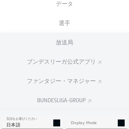
データ
国籍
身長
体重
02.04.2008
ITA
, BRA
176
64
18 年
CM
KG
選手
放送局
Competition
Bundesliga
ブンデスリーガ公式アプリ
Season
2026/2027
ファンタジー・マネジャー
BUNDESLIGA-GROUP
統計 シーズン 2026/2027
言語をお選びください
Display Mode
日本語
AERIAL DUELS