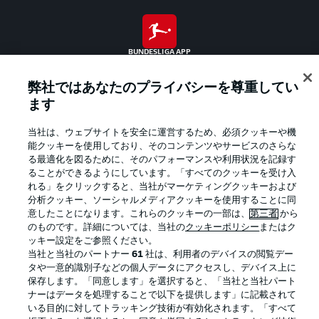
BUNDESLIGA APP
弊社ではあなたのプライバシーを尊重してい
ます
Official Partners
当社は、ウェブサイトを安全に運営するため、必須クッキーや機
能クッキーを使用しており、そのコンテンツやサービスのさらな
る最適化を図るために、そのパフォーマンスや利用状況を記録す
ることができるようにしています。「すべてのクッキーを受け入
れる」をクリックすると、当社がマーケティングクッキーおよび
分析クッキー、ソーシャルメディアクッキーを使用することに同
意したことになります。これらのクッキーの一部は、
第三者
から
のものです。詳細については、当社の
クッキーポリシー
またはク
ッキー設定をご参照ください。
当社と当社のパートナー
61
社は、利用者のデバイスの閲覧デー
タや一意的識別子などの個人データにアクセスし、デバイス上に
保存します。「同意します」を選択すると、「当社と当社パート
ナーはデータを処理することで以下を提供します」に記載されて
プライバシー・ポリシー
優先設定を管理する
いる目的に対してトラッキング技術が有効化されます。「すべて