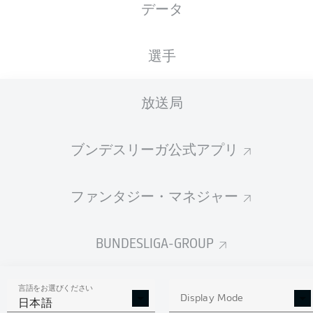
データ
国籍
01.07.1999
身長
体重
DEU
27 年
182 CM
75 KG
選手
Competition
放送局
Bundesliga 2
ブンデスリーガ公式アプリ
Season
ファンタジー・マネジャー
統計 シーズン 2022/2023
BUNDESLIGA-GROUP
言語をお選びください
AERIAL DUELS
Display Mode
TACKLES WON
日本語
WON