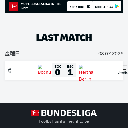
MORE BUNDESLIGA IN THE
APP STORE
GOOGLE PLAY
APP!
LAST MATCH
金曜日
08.07.2026
BOC
BSC
0
1
Liveti
Football as it's meant to be