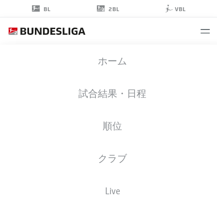
2BL
BL
VBL
ROMARIO
ホーム
RÖSCH
43
試合結果・日程
順位
ミッドフィルダー
クラブ
BOCHUM
統計 シーズン 2022/2023
ゴール
Live