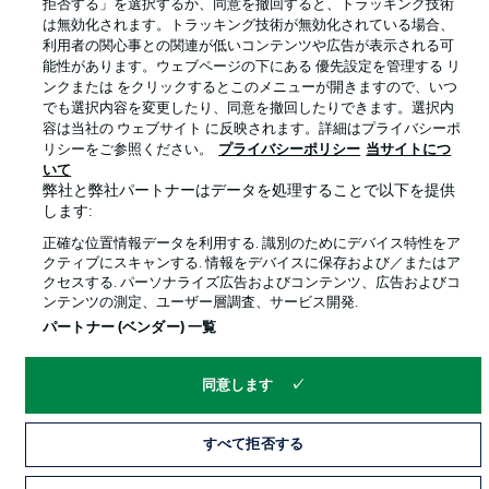
利用条件
放送局
拒否する」を選択するか、同意を撤回すると、トラッキング技術
は無効化されます。トラッキング技術が無効化されている場合、
求人
選手
利用者の関心事との関連が低いコンテンツや広告が表示される可
能性があります。ウェブページの下にある 優先設定を管理する リ
当サイトについて
ンクまたは をクリックするとこのメニューが開きますので、いつ
でも選択内容を変更したり、同意を撤回したりできます。選択内
容は当社の ウェブサイト に反映されます。詳細はプライバシーポ
リシーをご参照ください。
プライバシーポリシー
当サイトにつ
いて
弊社と弊社パートナーはデータを処理することで以下を提供
します:
© 2026 Bundesliga-Gruppe GmbH
正確な位置情報データを利用する. 識別のためにデバイス特性をア
クティブにスキャンする. 情報をデバイスに保存および／またはア
言語をお選びください
クセスする. パーソナライズ広告およびコンテンツ、広告およびコ
日本語
ンテンツの測定、ユーザー層調査、サービス開発.
パートナー (ベンダー) 一覧
Display Mode
同意します
すべて拒否する