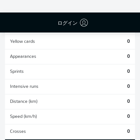
0
0
ログイン
Fouls
0
Yellow cards
0
Appearances
0
Sprints
0
Intensive runs
0
Distance (km)
0
Speed (km/h)
0
Crosses
0